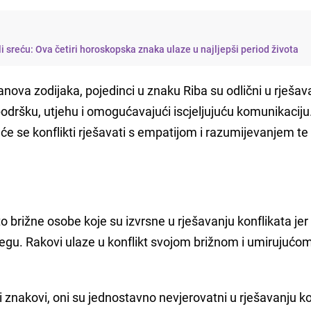
 sreću: Ova četiri horoskopska znaka ulaze u najljepši period života
lanova zodijaka, pojedinci u znaku Riba su odlični u rješav
odršku, utjehu i omogućavajući iscjeljujuću komunikaciju
će se konflikti rješavati s empatijom i razumijevanjem te
o brižne osobe koje su izvrsne u rješavanju konflikata jer
njegu. Rakovi ulaze u konflikt svojom brižnom i umirujućo
i znakovi, oni su jednostavno nevjerovatni u rješavanju ko