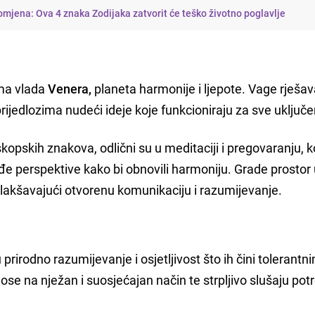
omjena: Ova 4 znaka Zodijaka zatvorit će teško životno poglavlje
ima vlada
Venera,
planeta harmonije i ljepote. Vage rješav
ijedlozima nudeći ideje koje funkcioniraju za sve uključe
opskih znakova, odlični su u meditaciji i pregovaranju, k
tuđe perspektive kako bi obnovili harmoniju. Grade prostor
lakšavajući otvorenu komunikaciju i razumijevanje.
 prirodno razumijevanje i osjetljivost što ih čini tolerantn
ose na nježan i suosjećajan način te strpljivo slušaju potr