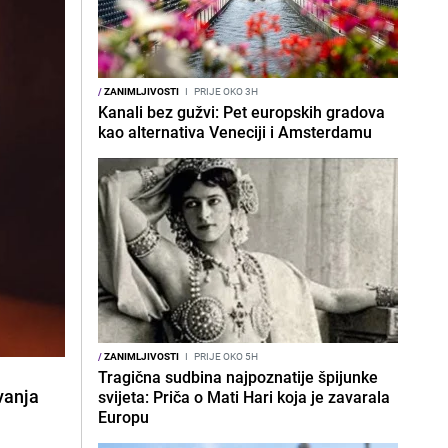
/
ZANIMLJIVOSTI
I
PRIJE OKO 3H
Kanali bez gužvi: Pet europskih gradova
kao alternativa Veneciji i Amsterdamu
/
ZANIMLJIVOSTI
I
PRIJE OKO 5H
Tragična sudbina najpoznatije špijunke
vanja
svijeta: Priča o Mati Hari koja je zavarala
Europu