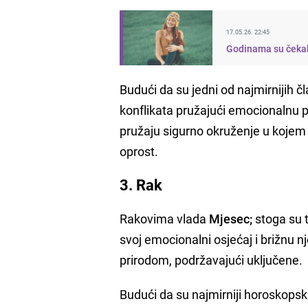
17.05.26. 22:45
Godinama su čekali
Budući da su jedni od najmirnijih č
konflikata pružajući emocionalnu p
pružaju sigurno okruženje u kojem 
oprost.
3. Rak
Rakovima vlada
Mjesec;
stoga su t
svoj emocionalni osjećaj i brižnu 
prirodom, podržavajući uključene.
Budući da su najmirniji horoskopsk