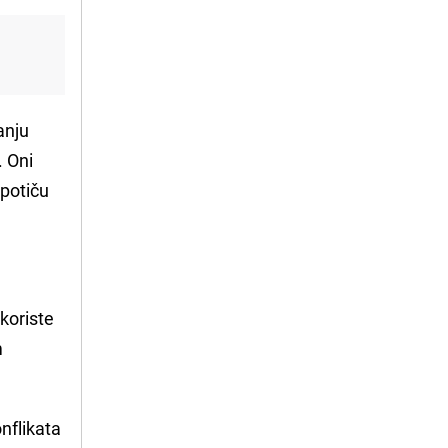
anju
. Oni
 potiču
 koriste
m
nflikata