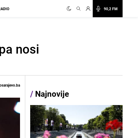
RADIO
90,2 FM
pa nosi
osarajevo.ba
/
Najnovije