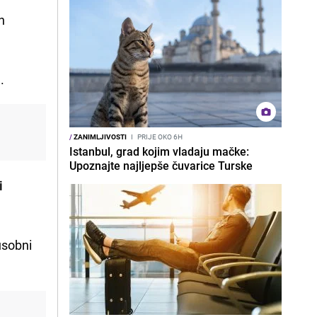
h
.
/
ZANIMLJIVOSTI
I
PRIJE OKO 6H
Istanbul, grad kojim vladaju mačke:
Upoznajte najljepše čuvarice Turske
i
usobni