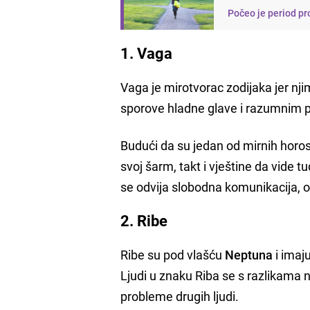
Počeo je period pr
1. Vaga
Vaga je mirotvorac zodijaka jer nj
sporove hladne glave i razumnim pr
Budući da su jedan od mirnih horosk
svoj šarm, takt i vještine da vide 
se odvija slobodna komunikacija, o
2. Ribe
Ribe su pod vlašću
Neptuna
i imaju
Ljudi u znaku Riba se s razlikama n
probleme drugih ljudi.