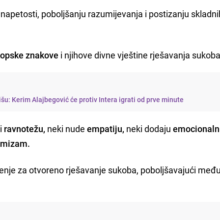
napetosti, poboljšanju razumijevanja i postizanju skladni
kopske znakove
i njihove divne vještine rješavanja sukoba
pišu: Kerim Alajbegović će protiv Intera igrati od prve minute
i
ravnotežu,
neki nude
empatiju,
neki dodaju
emocionaln
imizam.
ženje za otvoreno rješavanje sukoba, poboljšavajući međ