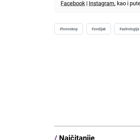
Facebook
|
Instagram
, kao i p
#horoskop
#zodijak
#astrologija
/
Najčitanije