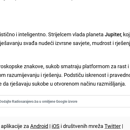
istično i inteligentno. Strijelcem vlada planeta
Jupiter,
koj
 rješavanju svađa nudeći izvrsne savjete, mudrost i rješen
oskopske znakove, sukob smatraju platformom za rast i 
 razumijevanju i rješenju. Podstiču iskrenost i pravedn
ge da rješavaju sukobe u otvorenom načinu razmišljanja.
Dodajte Radiosarajevo.ba u omiljene Google izvore
aplikacije za
Android
|
iOS
i društvenih mreža
Twitter
|