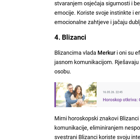
stvaranjem osjećaja sigurnosti i be
emocije. Koriste svoje instinkte i 
emocionalne zahtjeve i jačaju dubl
4. Blizanci
Blizancima vlada
Merkur
i oni su e
jasnom komunikacijom. Rješavaju 
osobu.
16.05.26. 22:45
Horoskop otkriva: O
Mirni horoskopski znakovi Blizanci
komunikacije, eliminiranjem nespo
svestrani Blizanci koriste svoju inte