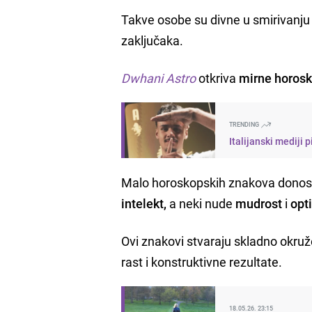
Takve osobe su divne u smirivanju 
zaključaka.
Dwhani Astro
otkriva
mirne horos
TRENDING
Italijanski mediji 
Malo horoskopskih znakova donos
intelekt,
a neki nude
mudrost
i
opt
Ovi znakovi stvaraju skladno okru
rast i konstruktivne rezultate.
18.05.26. 23:15