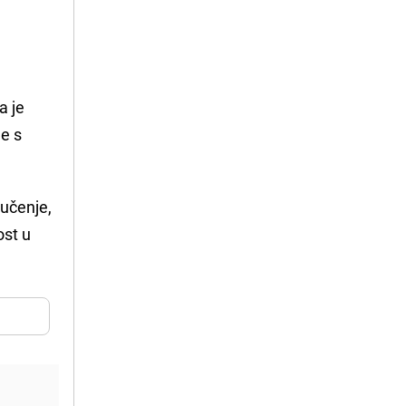
a je
je s
učenje,
ost u