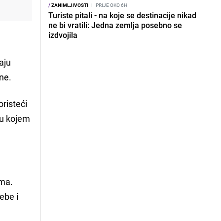
/
ZANIMLJIVOSTI
I
PRIJE OKO 6H
Turiste pitali - na koje se destinacije nikad
ne bi vratili: Jedna zemlja posebno se
izdvojila
aju
ne.
oristeći
 u kojem
ima.
ebe i