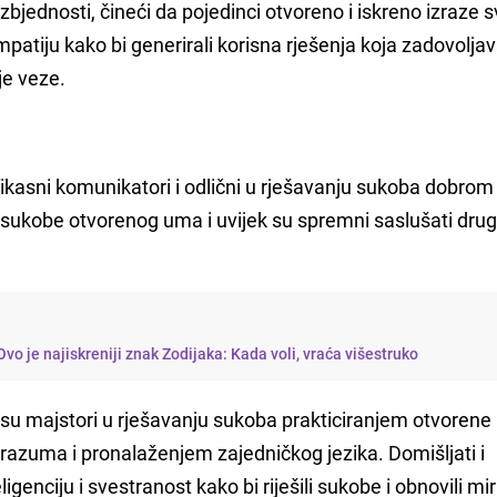
zbjednosti, čineći da pojedinci otvoreno i iskreno izraze s
empatiju kako bi generirali korisna rješenja koja zadovolja
je veze.
fikasni komunikatori i odlični u rješavanju sukoba dobrom 
sukobe otvorenog uma i uvijek su spremni saslušati dru
vo je najiskreniji znak Zodijaka: Kada voli, vraća višestruko
 su majstori u rješavanju sukoba prakticiranjem otvorene
razuma i pronalaženjem zajedničkog jezika. Domišljati i
ligenciju i svestranost kako bi riješili sukobe i obnovili mir