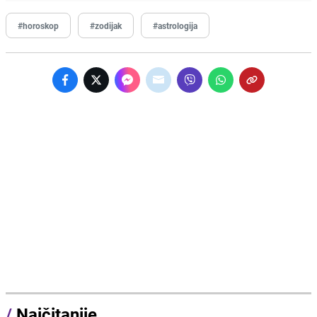
#horoskop
#zodijak
#astrologija
/
Najčitanije