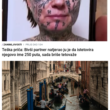
/
ZANIMLJIVOSTI
I
PRIJE OKO 10H
Teška priča: Bivši partner natjerao ju je da istetovira
njegovo ime 250 puta, sada briše tetovaže