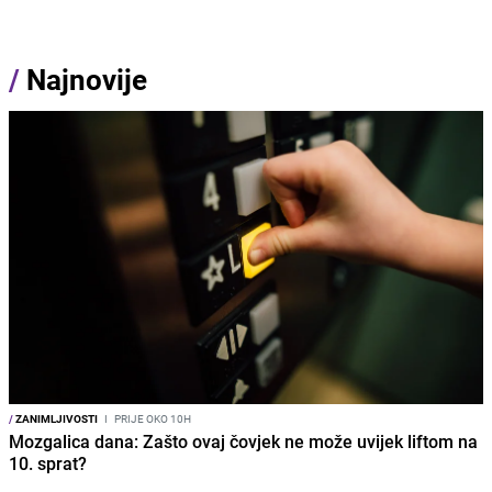
/
Najnovije
/
ZANIMLJIVOSTI
I
PRIJE OKO 10H
Mozgalica dana: Zašto ovaj čovjek ne može uvijek liftom na
10. sprat?