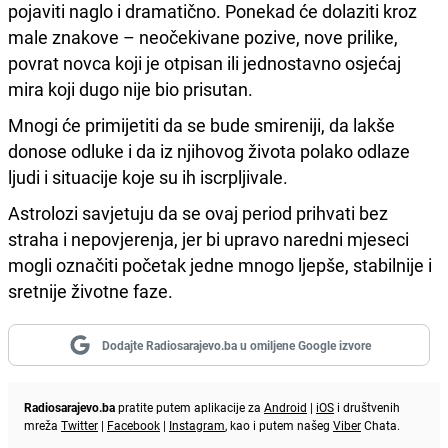
pojaviti naglo i dramatično. Ponekad će dolaziti kroz
male znakove – neočekivane pozive, nove prilike,
povrat novca koji je otpisan ili jednostavno osjećaj
mira koji dugo nije bio prisutan.
Mnogi će primijetiti da se bude smireniji, da lakše
donose odluke i da iz njihovog života polako odlaze
ljudi i situacije koje su ih iscrpljivale.
Astrolozi savjetuju da se ovaj period prihvati bez
straha i nepovjerenja, jer bi upravo naredni mjeseci
mogli označiti početak jedne mnogo ljepše, stabilnije i
sretnije životne faze.
Dodajte Radiosarajevo.ba u omiljene Google izvore
Radiosarajevo.ba
pratite putem aplikacije za
Android
|
iOS
i društvenih
mreža
Twitter
|
Facebook
|
Instagram
, kao i putem našeg
Viber
Chata.