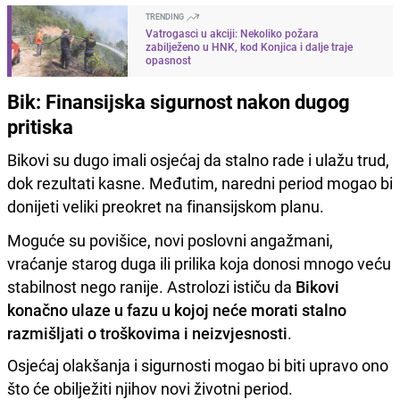
TRENDING
Vatrogasci u akciji: Nekoliko požara
zabilježeno u HNK, kod Konjica i dalje traje
opasnost
Bik: Finansijska sigurnost nakon dugog
pritiska
Bikovi su dugo imali osjećaj da stalno rade i ulažu trud,
dok rezultati kasne. Međutim, naredni period mogao bi
donijeti veliki preokret na finansijskom planu.
Moguće su povišice, novi poslovni angažmani,
vraćanje starog duga ili prilika koja donosi mnogo veću
stabilnost nego ranije. Astrolozi ističu da
Bikovi
konačno ulaze u fazu u kojoj neće morati stalno
razmišljati o troškovima i neizvjesnosti
.
Osjećaj olakšanja i sigurnosti mogao bi biti upravo ono
što će obilježiti njihov novi životni period.