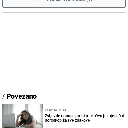
/
Povezano
15.05.26. 23:15
Zvijezde donose preokrete: Ovo je mjesečni
horoskop za sve znakove