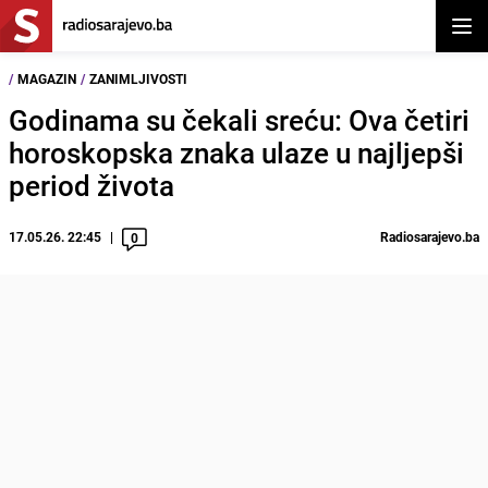
Otvor
/
MAGAZIN
/
ZANIMLJIVOSTI
Godinama su čekali sreću: Ova četiri
horoskopska znaka ulaze u najljepši
period života
17.05.26. 22:45
Radiosarajevo.ba
0