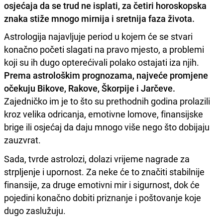
osjećaja da se trud ne isplati, za četiri horoskopska
znaka stiže mnogo mirnija i sretnija faza života.
Astrologija najavljuje period u kojem će se stvari
konačno početi slagati na pravo mjesto, a problemi
koji su ih dugo opterećivali polako ostajati iza njih.
Prema astrološkim prognozama, najveće promjene
očekuju Bikove, Rakove, Škorpije i Jarčeve.
Zajedničko im je to što su prethodnih godina prolazili
kroz velika odricanja, emotivne lomove, finansijske
brige ili osjećaj da daju mnogo više nego što dobijaju
zauzvrat.
Sada, tvrde astrolozi, dolazi vrijeme nagrade za
strpljenje i upornost. Za neke će to značiti stabilnije
finansije, za druge emotivni mir i sigurnost, dok će
pojedini konačno dobiti priznanje i poštovanje koje
dugo zaslužuju.