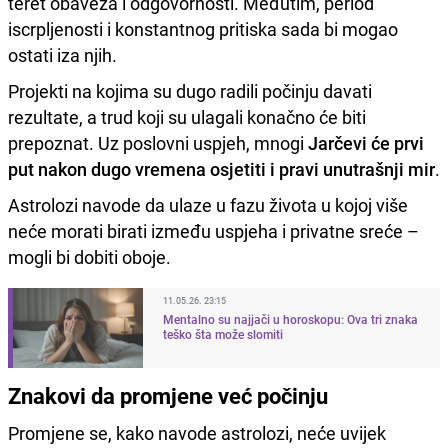
teret obaveza i odgovornosti. Međutim, period
iscrpljenosti i konstantnog pritiska sada bi mogao
ostati iza njih.
Projekti na kojima su dugo radili počinju davati
rezultate, a trud koji su ulagali konačno će biti
prepoznat. Uz poslovni uspjeh, mnogi
Jarčevi će prvi
put nakon dugo vremena osjetiti i pravi unutrašnji mir
.
Astrolozi navode da ulaze u fazu života u kojoj više
neće morati birati između uspjeha i privatne sreće –
mogli bi dobiti oboje.
11.05.26. 23:15
Mentalno su najjači u horoskopu: Ova tri znaka
teško šta može slomiti
Znakovi da promjene već počinju
Promjene se, kako navode astrolozi, neće uvijek