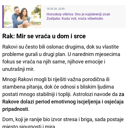
16.05.26. 22:45
Horoskop otkriva: Ovo je najiskreniji znak
Zodijaka: Kada voli, vraća višestruko
Rak: Mir se vraća u dom i srce
Rakovi su često bili oslonac drugima, dok su vlastite
probleme gurali u drugi plan. U narednim mjesecima
fokus se vraća na njih same, njihove emocije i
unutrašnji mir.
Mnogi Rakovi mogli bi riješiti važna porodična ili
stambena pitanja, dok će odnosi s bliskim ljudima
postati mnogo stabilniji i topliji. Astrolozi navode da
za
Rakove dolazi period emotivnog iscjeljenja i osjećaja
pripadnosti
.
Dom, koji je ranije bio izvor stresa i briga, sada postaje
mjesto sigurnosti i mira.