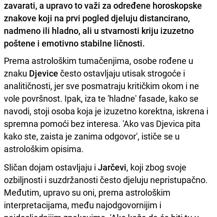
zavarati, a upravo to važi za određene horoskopske
znakove koji na prvi pogled djeluju distancirano,
nadmeno ili hladno, ali u stvarnosti kriju izuzetno
poštene i emotivno stabilne ličnosti.
Prema astrološkim tumačenjima, osobe rođene u
znaku
Djevice
često ostavljaju utisak strogoće i
analitičnosti, jer sve posmatraju kritičkim okom i ne
vole površnost. Ipak, iza te 'hladne' fasade, kako se
navodi, stoji osoba koja je izuzetno korektna, iskrena i
spremna pomoći bez interesa. 'Ako vas Djevica pita
kako ste, zaista je zanima odgovor', ističe se u
astrološkim opisima.
Sličan dojam ostavljaju i
Jarčevi
, koji zbog svoje
ozbiljnosti i suzdržanosti često djeluju nepristupačno.
Međutim, upravo su oni, prema astrološkim
interpretacijama, među najodgovornijim i