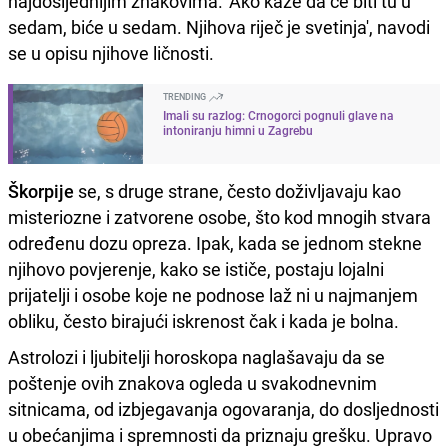
najdosljednijim znakovima. 'Ako kaže da će biti tu u
sedam, biće u sedam. Njihova riječ je svetinja', navodi
se u opisu njihove ličnosti.
TRENDING
Imali su razlog: Crnogorci pognuli glave na
intoniranju himni u Zagrebu
Škorpije
se, s druge strane, često doživljavaju kao
misteriozne i zatvorene osobe, što kod mnogih stvara
određenu dozu opreza. Ipak, kada se jednom stekne
njihovo povjerenje, kako se ističe, postaju lojalni
prijatelji i osobe koje ne podnose laž ni u najmanjem
obliku, često birajući iskrenost čak i kada je bolna.
Astrolozi i ljubitelji horoskopa naglašavaju da se
poštenje ovih znakova ogleda u svakodnevnim
sitnicama, od izbjegavanja ogovaranja, do dosljednosti
u obećanjima i spremnosti da priznaju grešku. Upravo