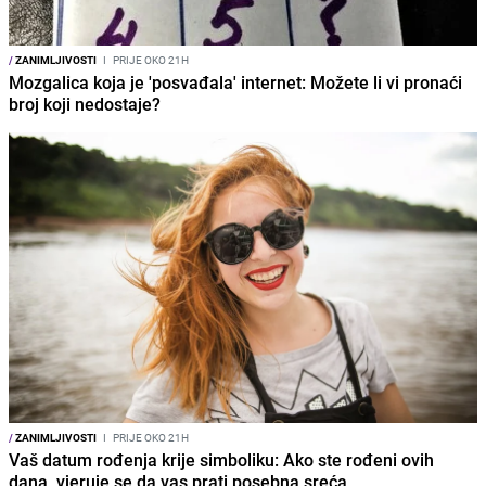
/
ZANIMLJIVOSTI
I
PRIJE OKO 21H
Mozgalica koja je 'posvađala' internet: Možete li vi pronaći
broj koji nedostaje?
/
ZANIMLJIVOSTI
I
PRIJE OKO 21H
Vaš datum rođenja krije simboliku: Ako ste rođeni ovih
dana, vjeruje se da vas prati posebna sreća