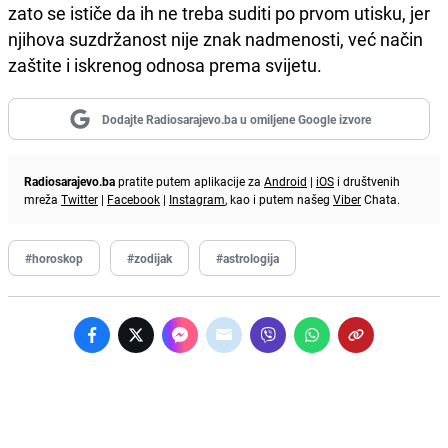
zato se ističe da ih ne treba suditi po prvom utisku, jer
njihova suzdržanost nije znak nadmenosti, već način
zaštite i iskrenog odnosa prema svijetu.
Dodajte Radiosarajevo.ba u omiljene Google izvore
Radiosarajevo.ba
pratite putem aplikacije za
Android
|
iOS
i društvenih
mreža
Twitter
|
Facebook
|
Instagram
, kao i putem našeg
Viber
Chata.
#horoskop
#zodijak
#astrologija