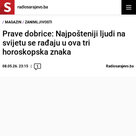
Otvor
/
MAGAZIN
/
ZANIMLJIVOSTI
Prave dobrice: Najpošteniji ljudi na
svijetu se rađaju u ova tri
horoskopska znaka
08.05.26. 23:15
Radiosarajevo.ba
1