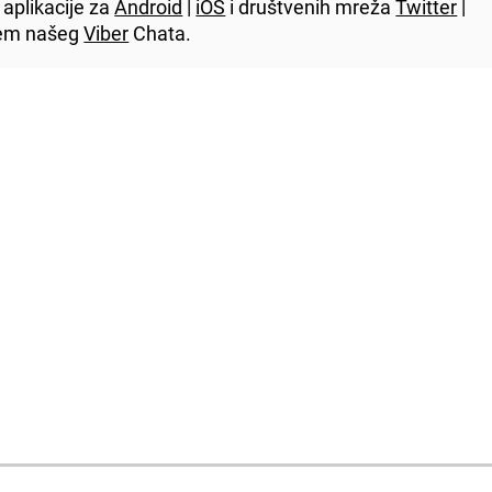
aplikacije za
Android
|
iOS
i društvenih mreža
Twitter
|
utem našeg
Viber
Chata.