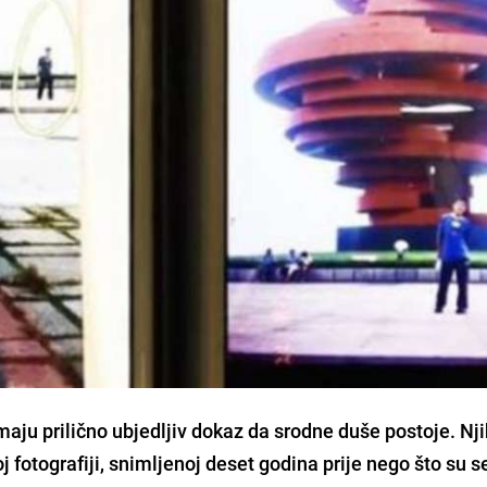
maju prilično ubjedljiv dokaz da srodne duše postoje. Nj
toj fotografiji, snimljenoj deset godina prije nego što su s