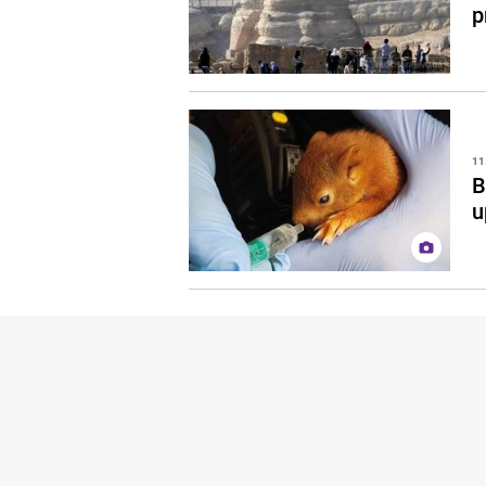
p
11
B
u