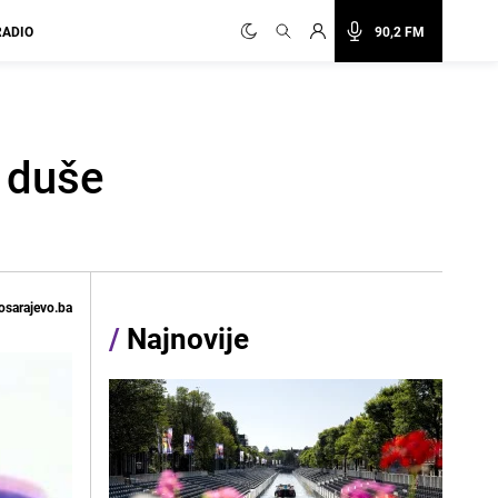
RADIO
90,2 FM
 duše
osarajevo.ba
/
Najnovije