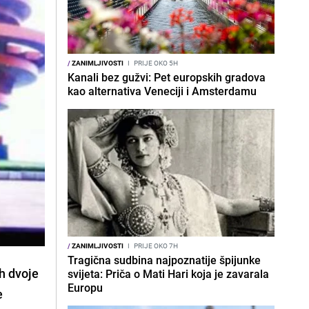
/
ZANIMLJIVOSTI
I
PRIJE OKO 5H
Kanali bez gužvi: Pet europskih gradova
kao alternativa Veneciji i Amsterdamu
/
ZANIMLJIVOSTI
I
PRIJE OKO 7H
Tragična sudbina najpoznatije špijunke
ih dvoje
svijeta: Priča o Mati Hari koja je zavarala
Europu
e