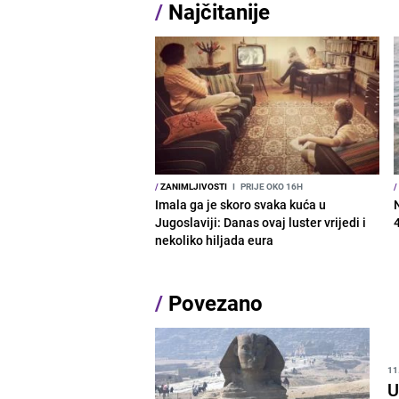
/
Najčitanije
/
ZANIMLJIVOSTI
I
PRIJE OKO 16H
/
Imala ga je skoro svaka kuća u
Jugoslaviji: Danas ovaj luster vrijedi i
nekoliko hiljada eura
/
Povezano
11
U