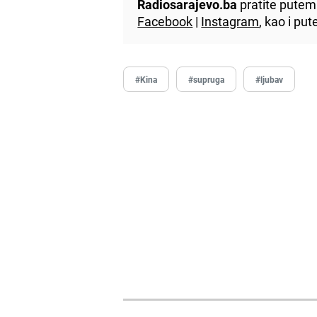
Radiosarajevo.ba
pratite putem 
Facebook
|
Instagram
, kao i p
#Kina
#supruga
#ljubav