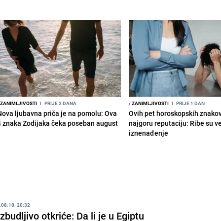
ZANIMLJIVOSTI
I
PRIJE 2 DANA
/
ZANIMLJIVOSTI
I
PRIJE 1 DAN
Nova ljubavna priča je na pomolu: Ova
Ovih pet horoskopskih znako
4 znaka Zodijaka čeka poseban august
najgoru reputaciju: Ribe su v
iznenađenje
.08.18. 20:32
zbudljivo otkriće: Da li je u Egiptu