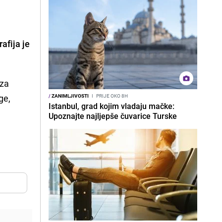
afija je
 za
ge,
/
ZANIMLJIVOSTI
I
PRIJE OKO 8H
Istanbul, grad kojim vladaju mačke:
Upoznajte najljepše čuvarice Turske