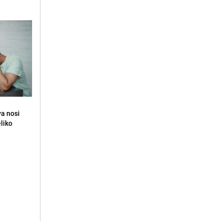
va nosi
eliko