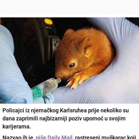
Policajci iz njemačkog Karlsruhea prije nekoliko su
dana zaprimili najbizarniji poziv upomoć u svojim
karijerama.
Nazvao ih je,
piše Daily Mail
, rastreseni muškarac koji