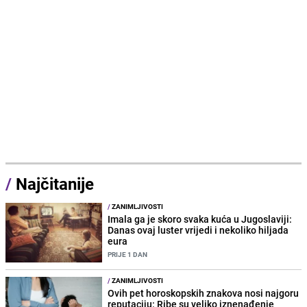
/
Najčitanije
/
ZANIMLJIVOSTI
Imala ga je skoro svaka kuća u Jugoslaviji:
Danas ovaj luster vrijedi i nekoliko hiljada
eura
PRIJE 1 DAN
/
ZANIMLJIVOSTI
Ovih pet horoskopskih znakova nosi najgoru
reputaciju: Ribe su veliko iznenađenje