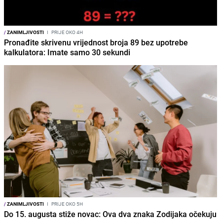
/
ZANIMLJIVOSTI
I
PRIJE OKO 4H
Pronađite skrivenu vrijednost broja 89 bez upotrebe
kalkulatora: Imate samo 30 sekundi
/
ZANIMLJIVOSTI
I
PRIJE OKO 5H
Do 15. augusta stiže novac: Ova dva znaka Zodijaka očekuju