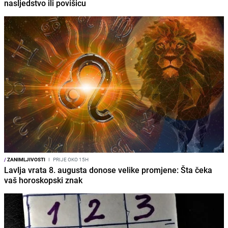
nasljedstvo ili povišicu
/
ZANIMLJIVOSTI
I
PRIJE OKO 15H
Lavlja vrata 8. augusta donose velike promjene: Šta čeka
vaš horoskopski znak