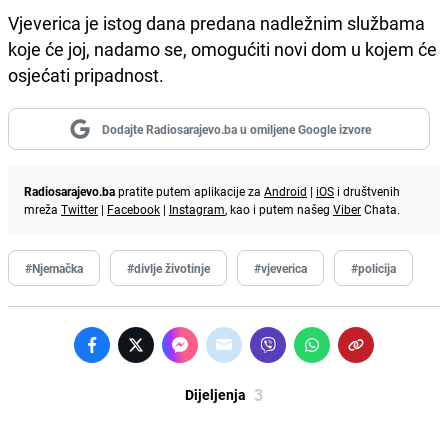
Vjeverica je istog dana predana nadležnim službama
koje će joj, nadamo se, omogućiti novi dom u kojem će
osjećati pripadnost.
Dodajte Radiosarajevo.ba u omiljene Google izvore
Radiosarajevo.ba
pratite putem aplikacije za
Android
|
iOS
i društvenih
mreža
Twitter
|
Facebook
|
Instagram
, kao i putem našeg
Viber
Chata.
#Njemačka
#divlje životinje
#vjeverica
#policija
3
Dijeljenja