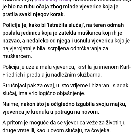
je bio na rubu očaja zbog mlade vjeverice koja je
pratila svaki njegov korak.
Policija je, kako bi 'istražila slučaj', na teren odmah
poslala jedinicu koja je zatekla muškarca koji ih je
nazvao, a nedaleko od njega i usnulu vjevericu
koja je
najvjerojatnije bila iscrpljena od trčkaranja za
muškarcem.
Policija je uzela malu vjevericu, 'krstila' ju imenom Karl-
Friedrich i predala ju nadležnim službama.
Stručnjaci pak za ovaj, u isto vrijeme i bizaran i sladak
slučaj, ima vrlo logično objašnjenje.
Naime,
nakon što je očigledno izgubila svoju majku,
vjeverica je krenula u potragu na novom.
A pritom je moguće da se vjeverica veže za životinju
druge vrste ili, kao u ovom slučaju, za čovjeka.