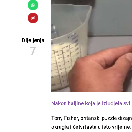
Dijeljenja
7
Nakon
haljine
koja je izludjela svij
Tony Fisher, britanski puzzle dizaj
okrugla i četvrtasta u isto vrijeme.