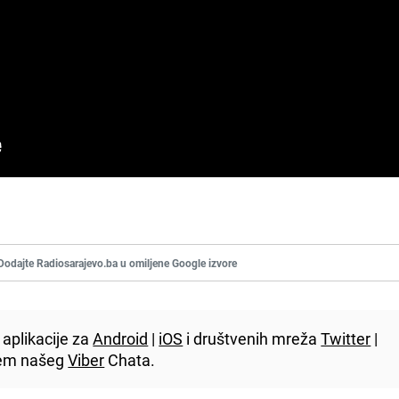
Dodajte Radiosarajevo.ba u omiljene Google izvore
aplikacije za
Android
|
iOS
i društvenih mreža
Twitter
|
utem našeg
Viber
Chata.