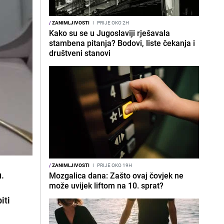
/
ZANIMLJIVOSTI
I
PRIJE OKO 2H
Kako su se u Jugoslaviji rješavala
stambena pitanja? Bodovi, liste čekanja i
društveni stanovi
/
ZANIMLJIVOSTI
I
PRIJE OKO 19H
u.
Mozgalica dana: Zašto ovaj čovjek ne
može uvijek liftom na 10. sprat?
iti