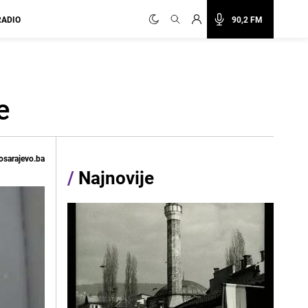
RADIO
90,2 FM
e
osarajevo.ba
/
Najnovije