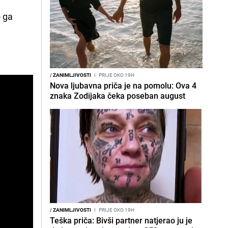
o ga
/
ZANIMLJIVOSTI
I
PRIJE OKO 19H
Nova ljubavna priča je na pomolu: Ova 4
znaka Zodijaka čeka poseban august
/
ZANIMLJIVOSTI
I
PRIJE OKO 19H
Teška priča: Bivši partner natjerao ju je