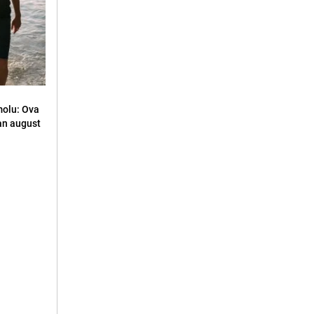
molu: Ova
an august