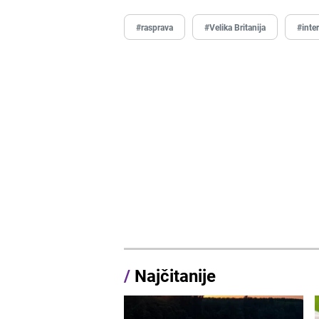
#rasprava
#Velika Britanija
#inte
/
Najčitanije