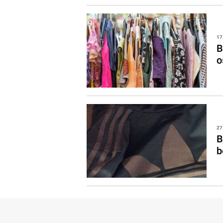
17
B
o
27
B
b