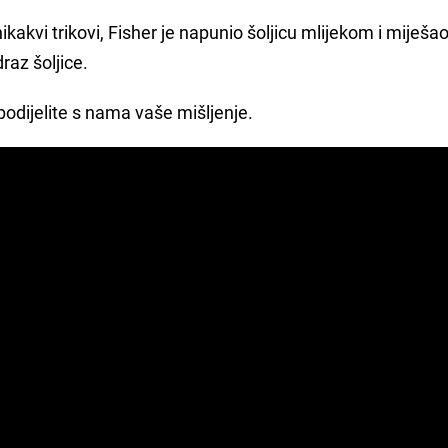
ikakvi trikovi, Fisher je napunio šoljicu mlijekom i miješa
raz šoljice.
 podijelite s nama vaše mišljenje.