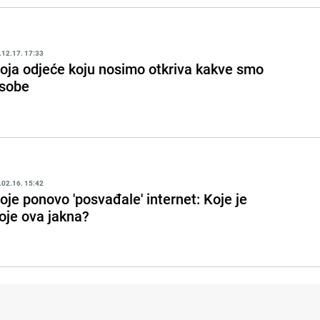
.12.17. 17:33
oja odjeće koju nosimo otkriva kakve smo
sobe
.02.16. 15:42
oje ponovo 'posvađale' internet: Koje je
oje ova jakna?