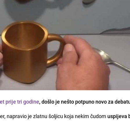
et prije tri godine
, došlo je nešto potpuno novo za debat
ner, napravio je zlatnu šoljicu koja nekim čudom
uspijeva b