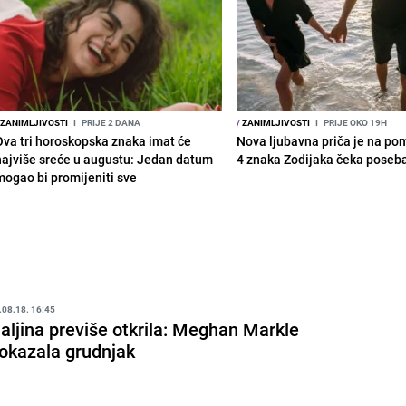
ZANIMLJIVOSTI
I
PRIJE 2 DANA
/
ZANIMLJIVOSTI
I
PRIJE OKO 19H
Ova tri horoskopska znaka imat će
Nova ljubavna priča je na po
najviše sreće u augustu: Jedan datum
4 znaka Zodijaka čeka poseb
mogao bi promijeniti sve
.08.18. 16:45
aljina previše otkrila: Meghan Markle
okazala grudnjak