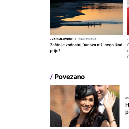
/
ZANIMLJIVOSTI
I
PRIJE 2 DANA
/
Zašto je vodostaj Dunava niži nego ikad
prije?
/
Povezano
05
H
p