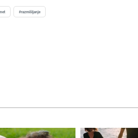
rnet
#razmišljanje