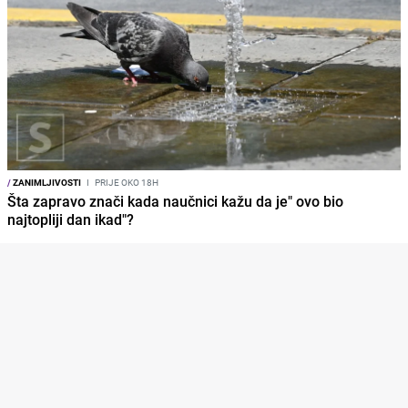
/
ZANIMLJIVOSTI
I
PRIJE OKO 18H
Šta zapravo znači kada naučnici kažu da je" ovo bio
najtopliji dan ikad"?