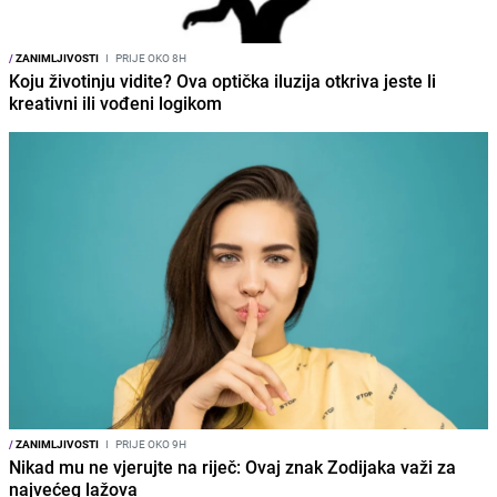
/
ZANIMLJIVOSTI
I
PRIJE OKO 8H
Koju životinju vidite? Ova optička iluzija otkriva jeste li
kreativni ili vođeni logikom
/
ZANIMLJIVOSTI
I
PRIJE OKO 9H
Nikad mu ne vjerujte na riječ: Ovaj znak Zodijaka važi za
najvećeg lažova