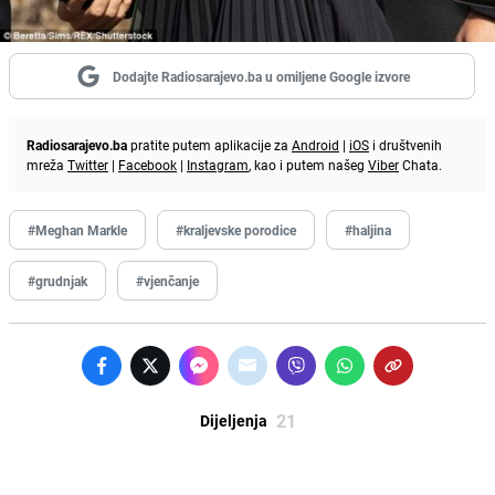
Dodajte Radiosarajevo.ba u omiljene Google izvore
Radiosarajevo.ba
pratite putem aplikacije za
Android
|
iOS
i društvenih
mreža
Twitter
|
Facebook
|
Instagram
, kao i putem našeg
Viber
Chata.
#Meghan Markle
#kraljevske porodice
#haljina
#grudnjak
#vjenčanje
21
Dijeljenja