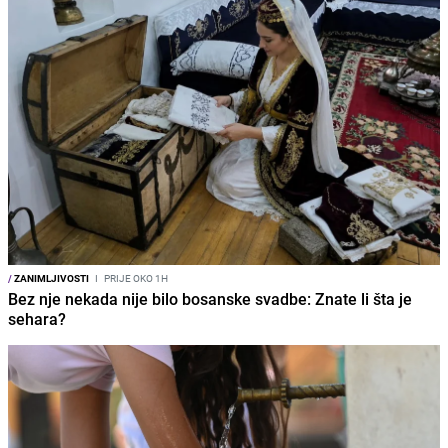
/
ZANIMLJIVOSTI
I
PRIJE OKO 1H
Bez nje nekada nije bilo bosanske svadbe: Znate li šta je
sehara?