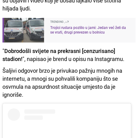
su objavili i video koji je dosad lajkalo više stotina
hiljada ljudi.
TRENDING
Trojici rudara pozlilo u jami: Jedan već želi da
se vrati, drugi prevezen u bolnicu
"
Dobrodošli svijete na prekrasni [cenzurisano]
stadion!
", napisao je brend u opisu na Instagramu.
Šaljivi odgovor brzo je privukao pažnju mnogih na
internetu, a mnogi su pohvalili kompaniju što se
osvrnula na apsurdnost situacije umjesto da je
ignoriše.