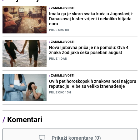
/
ZANIMLJIVOSTI
Imala ga je skoro svaka kuća u Jugoslaviji:
Danas ovaj luster vrijedi i nekoliko hiljada
eura
PRIJE OKO 8H
/
ZANIMLJIVOSTI
Nova ljubavna priča je na pomolu: Ova 4
znaka Zodijaka čeka poseban august
PRIJE 1 DAN
/
ZANIMLJIVOSTI
Ovih pet horoskopskih znakova nosi najgoru
reputaciju: Ribe su veliko iznenađenje
PRIJE OKO 15H
/
Komentari
Prikaži komentare
(
0
)