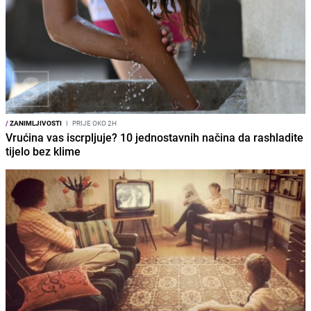
/
ZANIMLJIVOSTI
I
PRIJE OKO 2H
Vrućina vas iscrpljuje? 10 jednostavnih načina da rashladite
tijelo bez klime