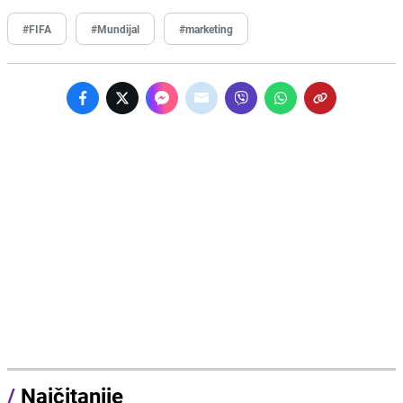
#FIFA
#Mundijal
#marketing
/
Najčitanije