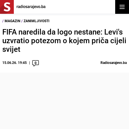
Otvor
/
MAGAZIN
/
ZANIMLJIVOSTI
FIFA naredila da logo nestane: Levi's
uzvratio potezom o kojem priča cijeli
svijet
15.06.26. 19:45
Radiosarajevo.ba
0