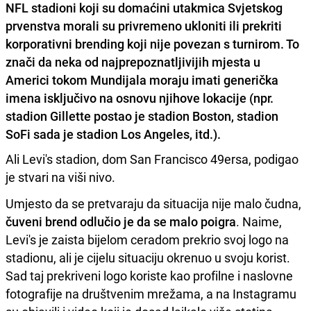
NFL stadioni koji su domaćini utakmica Svjetskog
prvenstva morali su privremeno ukloniti ili prekriti
korporativni brending koji nije povezan s turnirom. To
znači da neka od najprepoznatljivijih mjesta u
Americi tokom Mundijala moraju imati generička
imena isključivo na osnovu njihove lokacije (npr.
stadion Gillette postao je stadion Boston, stadion
SoFi sada je stadion Los Angeles, itd.).
Ali Levi's stadion, dom San Francisco 49ersa, podigao
je stvari na viši nivo.
Umjesto da se pretvaraju da situacija nije malo čudna,
čuveni brend odlučio je da se malo poigra
. Naime,
Levi's je zaista bijelom ceradom prekrio svoj logo na
stadionu, ali je cijelu situaciju okrenuo u svoju korist.
Sad taj prekriveni logo koriste kao profilne i naslovne
fotografije na društvenim mrežama, a na Instagramu