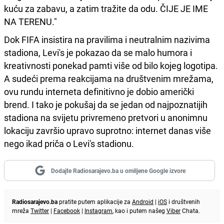
kuću za zabavu, a zatim tražite da odu. ČIJE JE IME
NA TERENU."
Dok FIFA insistira na pravilima i neutralnim nazivima
stadiona, Levi's je pokazao da se malo humora i
kreativnosti ponekad pamti više od bilo kojeg logotipa.
A sudeći prema reakcijama na društvenim mrežama,
ovu rundu interneta definitivno je dobio američki
brend. I tako je pokušaj da se jedan od najpoznatijih
stadiona na svijetu privremeno pretvori u anonimnu
lokaciju završio upravo suprotno: internet danas više
nego ikad priča o Levi's stadionu.
Dodajte Radiosarajevo.ba u omiljene Google izvore
Radiosarajevo.ba
pratite putem aplikacije za
Android
|
iOS
i društvenih
mreža
Twitter
|
Facebook
|
Instagram
, kao i putem našeg
Viber
Chata.