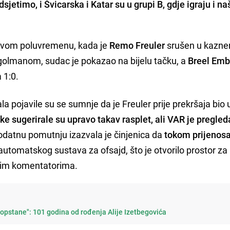
sjetimo, i Švicarska i Katar su u grupi B, gdje igraju i na
 prvom poluvremenu, kada je
Remo Freuler
srušen u kazn
golmanom, sudac je pokazao na bijelu tačku, a
Breel Emb
 1:0.
pojavile su se sumnje da je Freuler prije prekršaja bio 
ke sugerirale su upravo takav rasplet, ali VAR je pregle
odatnu pomutnju izazvala je činjenica da
tokom prijenosa
utomatskog sustava za ofsajd, što je otvorilo prostor za
nim komentatorima.
 opstane": 101 godina od rođenja Alije Izetbegovića