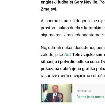
engleski fudbaler Gary Neville. Pod
Zmajevi.
A, sporna situacija dogodila se u
prostoru nakon duela s katarskim 
sigurno realizirao jedanaesterac za
No, odmah nakon dosuđenog penala 
zaleđu, piše
Gol
.
Televizijske snim
situaciju i potvrdio odluku suca
. D
prikazana uobičajena grafika
polua
rasprave među navijačima i struč
TRENDING
"Bitno je da Bosna