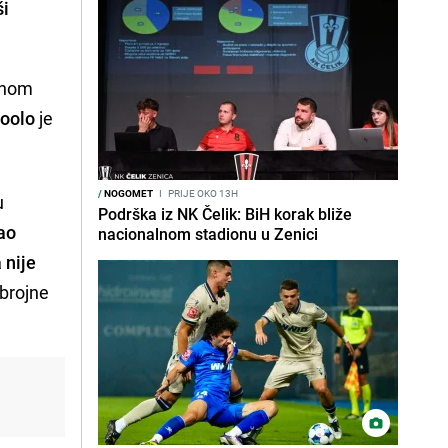
ši
enom
oolo
je
/
NOGOMET
I
PRIJE OKO 13H
u
Podrška iz NK Čelik: BiH korak bliže
dao
nacionalnom stadionu u Zenici
 nije
 brojne