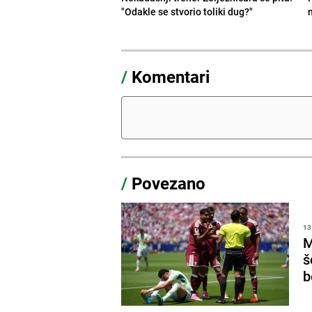
"Odakle se stvorio toliki dug?"
/
Komentari
/
Povezano
13
M
š
b