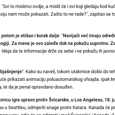
 "Svi to mislimo ovdje, a mislit će i svi koji gledaju kod ku
oju nam može pokazati. Zašto to ne rade?", zapitao se 
potom je otišao i korak dalje
: "
Navijači već imaju odre
logiji. Za mene je ovo zaleđe dok ne pokažu suprotno. Z
. Ideja da te informacije drže za sebe i ne pokažu ih javno
objašnjenje"
. Kako su naveli, tokom utakmice došlo do te
uće prikazati animaciju poluautomatskog ofsajda. Ipak
t
u
, te da je penal opravdano dosuđen.
micu igra upravo protiv Švicarske, u Los Angelesu, 18. j
u u Seattleu, odmjeriti snage protiv Katara. Kanada će pr
ancouveru, gdje će se odigrati i meč Švicarska i Kanada, 2