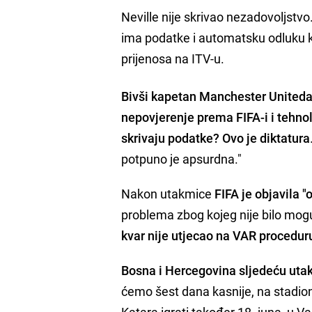
Neville nije skrivao nezadovoljstvo.
ima podatke i automatsku odluku k
prijenosa na ITV-u.
Bivši kapetan Manchester Uniteda 
nepovjerenje prema FIFA-i i tehno
skrivaju podatke? Ovo je diktatura
potpuno je apsurdna."
Nakon utakmice
FIFA je objavila "
problema zbog kojeg nije bilo mog
kvar nije utjecao na VAR procedur
Bosna i Hercegovina sljedeću utak
ćemo šest dana kasnije, na stadion
Katara igrati također 18. juna, u V