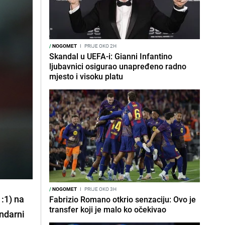
/
NOGOMET
I
PRIJE OKO 2H
Skandal u UEFA-i: Gianni Infantino
ljubavnici osigurao unapređeno radno
mjesto i visoku platu
/
NOGOMET
I
PRIJE OKO 3H
1:1) na
Fabrizio Romano otkrio senzaciju: Ovo je
transfer koji je malo ko očekivao
endarni