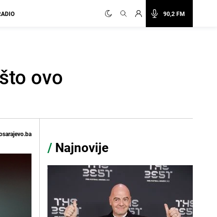
RADIO
90,2 FM
ašto ovo
osarajevo.ba
/
Najnovije