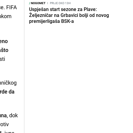
/
NOGOMET
I
PRIJE OKO 13H
će. FIFA
Uspješan start sezone za Plave:
Željezničar na Grbavici bolji od novog
tokom
premijerligaša BSK-a
đeno
ašto
sti
hničkog
vrde da
una
, dok
otiv
4. juna.