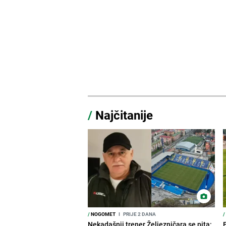
/
Najčitanije
/
NOGOMET
I
PRIJE 2 DANA
/
Nekadašnji trener Željezničara se pita: