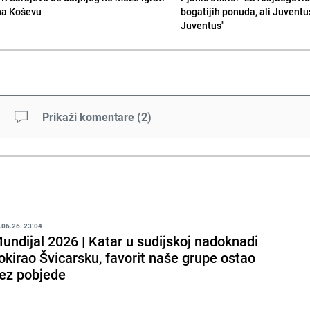
na Koševu
bogatijih ponuda, ali Juventu
Juventus"
Prikaži komentare
(
2
)
.06.26. 23:04
undijal 2026 | Katar u sudijskoj nadoknadi
okirao Švicarsku, favorit naše grupe ostao
ez pobjede