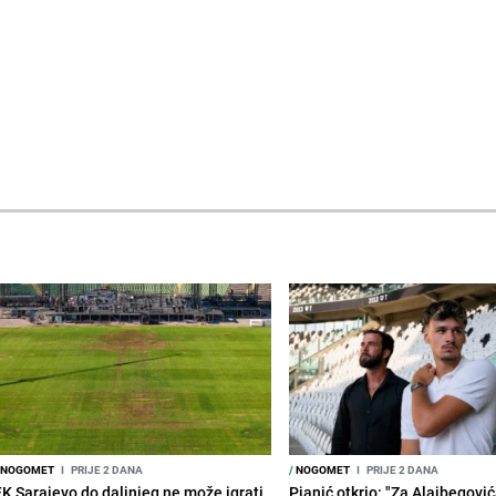
NOGOMET
I
PRIJE 2 DANA
/
NOGOMET
I
PRIJE 2 DANA
FK Sarajevo do daljnjeg ne može igrati
Pjanić otkrio: "Za Alajbegovića