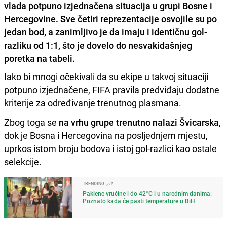
vlada potpuno izjednačena situacija u grupi Bosne i
Hercegovine. Sve četiri reprezentacije osvojile su po
jedan bod, a zanimljivo je da imaju i identičnu gol-
razliku od 1:1, što je dovelo do nesvakidašnjeg
poretka na tabeli.
Iako bi mnogi očekivali da su ekipe u takvoj situaciji
potpuno izjednačene, FIFA pravila predviđaju dodatne
kriterije za određivanje trenutnog plasmana.
Zbog toga se
na vrhu grupe trenutno nalazi Švicarska
,
dok je Bosna i Hercegovina na posljednjem mjestu,
uprkos istom broju bodova i istoj gol-razlici kao ostale
selekcije.
TRENDING
Paklene vrućine i do 42°C i u narednim danima:
Poznato kada će pasti temperature u BiH