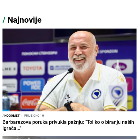
/
Najnovije
/
NOGOMET
I
PRIJE OKO 1H
Barbarezova poruka privukla pažnju: "Toliko o biranju naših
igrača..."