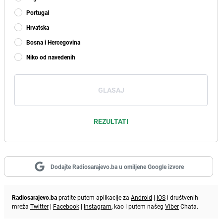
Portugal
Hrvatska
Bosna i Hercegovina
Niko od navedenih
GLASAJ
REZULTATI
Dodajte Radiosarajevo.ba u omiljene Google izvore
Radiosarajevo.ba
pratite putem aplikacije za
Android
|
iOS
i društvenih
mreža
Twitter
|
Facebook
|
Instagram
, kao i putem našeg
Viber
Chata.