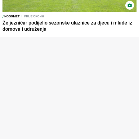
/
NOGOMET
I
PRIJE OKO 4H
Željezničar podijelio sezonske ulaznice za djecu i mlade iz
domova i udruženja