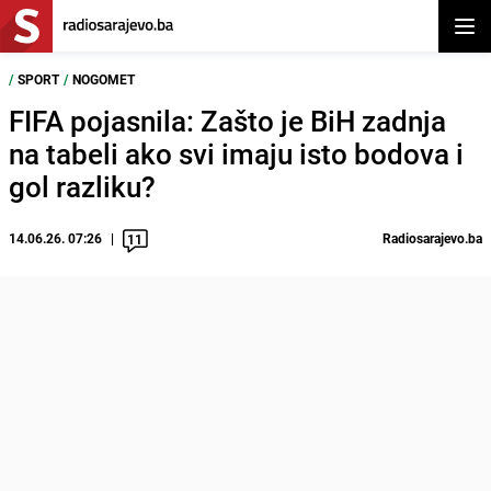
Otvor
/
SPORT
/
NOGOMET
FIFA pojasnila: Zašto je BiH zadnja
na tabeli ako svi imaju isto bodova i
gol razliku?
14.06.26. 07:26
Radiosarajevo.ba
11