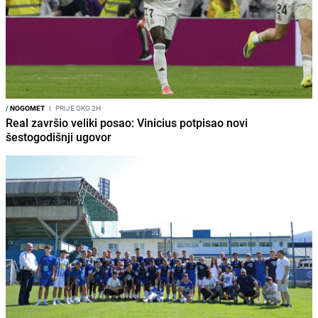
/
NOGOMET
I
PRIJE OKO 2H
Real završio veliki posao: Vinicius potpisao novi
šestogodišnji ugovor