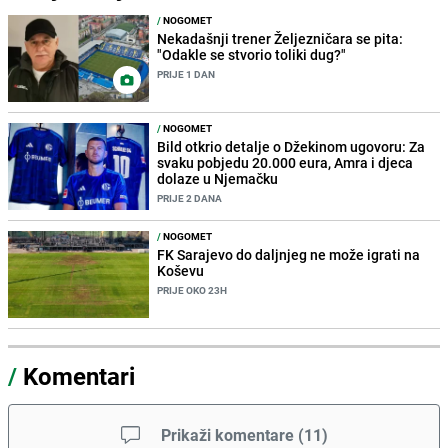
/
NOGOMET
Nekadašnji trener Željezničara se pita:
"Odakle se stvorio toliki dug?"
PRIJE 1 DAN
/
NOGOMET
Bild otkrio detalje o Džekinom ugovoru: Za
svaku pobjedu 20.000 eura, Amra i djeca
dolaze u Njemačku
PRIJE 2 DANA
/
NOGOMET
FK Sarajevo do daljnjeg ne može igrati na
Koševu
PRIJE OKO 23H
/
Komentari
Prikaži komentare
(
11
)