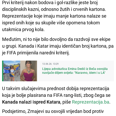
Prvi kriterij nakon bodova i gol-razlike jeste broj
disciplinskih kazni, odnosno žutih i crvenih kartona.
Reprezentacije koje imaju manje kartona nalaze se
ispred onih koje su skupile više opomena tokom
utakmica prvog kola.
Međutim, ni to nije bilo dovoljno da razdvoji sve ekipe
u grupi. Kanada i Katar imaju identičan broj kartona, pa
je FIFA primijenila naredni kriterij.
13.06.26. 13:29
Lijepa advokatica Emina Dedić iz Beča osvojila
navijače diljem svijeta: "Naravno, idem i u LA"
U takvim slučajevima prednost dobija reprezentacija
koja je bolje plasirana na FIFA rang-listi, zbog čega se
Kanada nalazi ispred Katara
, piše
Reprezentacija.ba
.
Podsjetimo, Zmajevi su osvojili vrijedan bod protiv