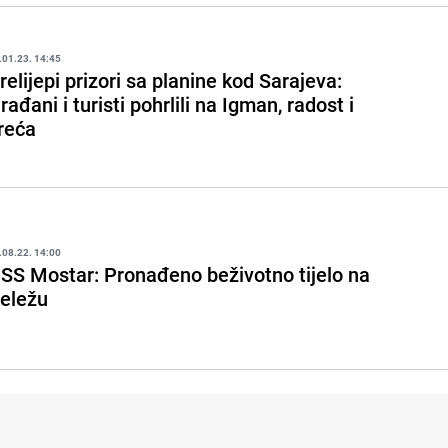
.01.23. 14:45
relijepi prizori sa planine kod Sarajeva:
rađani i turisti pohrlili na Igman, radost i
reća
.08.22. 14:00
SS Mostar: Pronađeno beživotno tijelo na
eležu