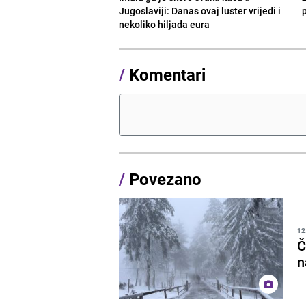
Jugoslaviji: Danas ovaj luster vrijedi i
p
nekoliko hiljada eura
/
Komentari
/
Povezano
12
Č
n