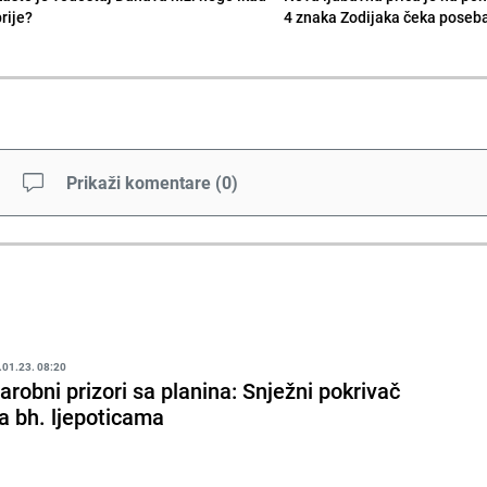
rije?
4 znaka Zodijaka čeka poseb
Prikaži komentare
(
0
)
.01.23. 08:20
arobni prizori sa planina: Snježni pokrivač
a bh. ljepoticama