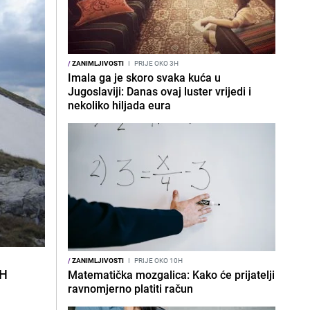
/
ZANIMLJIVOSTI
I
PRIJE OKO 3H
Imala ga je skoro svaka kuća u
Jugoslaviji: Danas ovaj luster vrijedi i
nekoliko hiljada eura
/
ZANIMLJIVOSTI
I
PRIJE OKO 10H
BH
Matematička mozgalica: Kako će prijatelji
ravnomjerno platiti račun