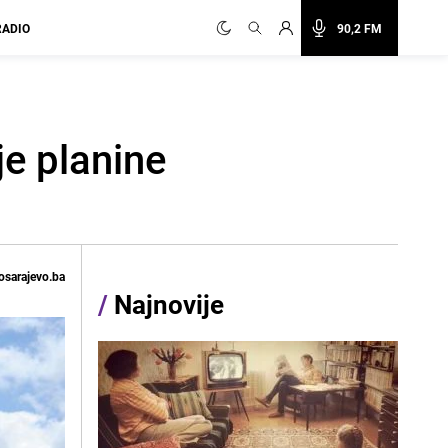
RADIO
90,2 FM
je planine
osarajevo.ba
/
Najnovije