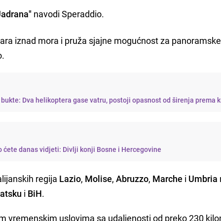
 Jadrana"
navodi Speraddio.
etara iznad mora i pruža sjajne mogućnost za panoramsk
o.
 bukte: Dva helikoptera gase vatru, postoji opasnost od širenja prema
 ćete danas vidjeti: Divlji konji Bosne i Hercegovine
ijanskih regija
Lazio
,
Molise
,
Abruzzo
,
Marche
i
Umbria
atsku
i
BiH
.
lnim vremenskim uslovima sa udaljenosti od preko 230 kil