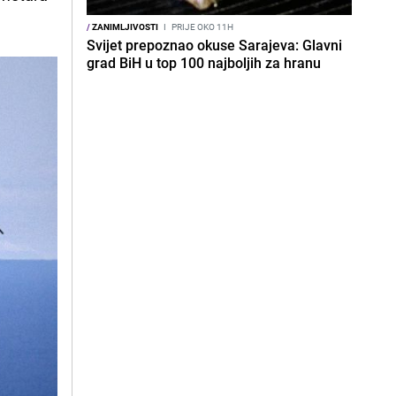
/
ZANIMLJIVOSTI
I
PRIJE OKO 11H
Svijet prepoznao okuse Sarajeva: Glavni
grad BiH u top 100 najboljih za hranu