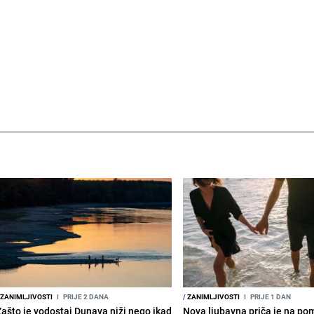
ZANIMLJIVOSTI
I
PRIJE 2 DANA
/
ZANIMLJIVOSTI
I
PRIJE 1 DAN
Zašto je vodostaj Dunava niži nego ikad
Nova ljubavna priča je na po