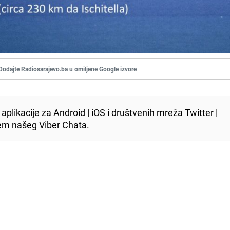
Dodajte Radiosarajevo.ba u omiljene Google izvore
aplikacije za
Android
|
iOS
i društvenih mreža
Twitter
|
utem našeg
Viber
Chata.