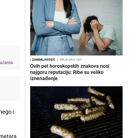
e
/
ZANIMLJIVOSTI
I
PRIJE OKO 10H
 kućama
Ovih pet horoskopskih znakova nosi
najgoru reputaciju: Ribe su veliko
iznenađenje
nego i
ometara