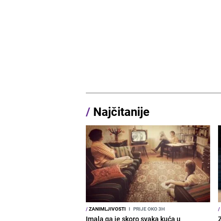
/
Najčitanije
/
ZANIMLJIVOSTI
I
PRIJE OKO 3H
/
Imala ga je skoro svaka kuća u