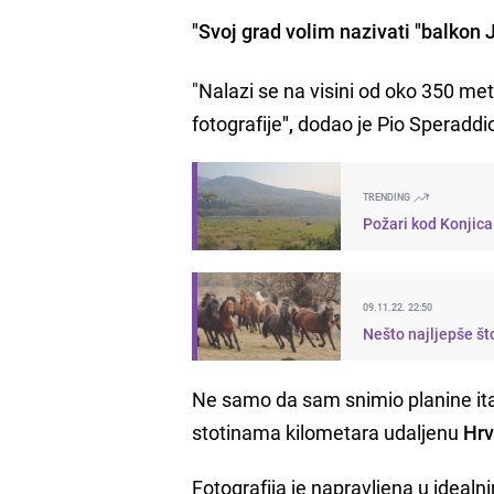
"Svoj grad volim nazivati "balkon
"Nalazi se na visini od oko 350 m
fotografije
",
dodao je Pio Speraddi
TRENDING
Požari kod Konjica
09.11.22. 22:50
Nešto najljepše što
Ne samo da sam snimio planine ital
stotinama kilometara udaljenu
Hrv
Fotografija je napravljena u idea