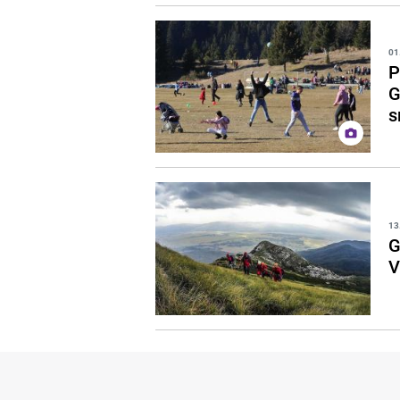
01
P
G
s
13
G
V