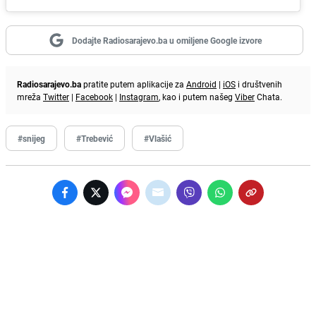
Dodajte Radiosarajevo.ba u omiljene Google izvore
Radiosarajevo.ba
pratite putem aplikacije za
Android
|
iOS
i društvenih
mreža
Twitter
|
Facebook
|
Instagram
, kao i putem našeg
Viber
Chata.
#snijeg
#Trebević
#Vlašić