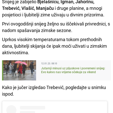
Snijeg je zabijelio
Bjelašnicu, Igman, Jahorinu,
Trebević, Vlašić, Manjaču
i druge planine, a mnogi
posjetioci i ljubitelji zime uživaju u divnim prizorima.
Prvi ovogodišnji snijeg željno su iščekivali privrednici, s
nadom spašavanja zimske sezone.
Uprkos visokim temperaturama tokom prethodnih
dana, ljubitelji skijanja će ipak moći uživati u zimskim
aktivnostima.
12.01.23. 08:10
Jutarnji minusi uz pljuskove i povremeni snijeg:
Evo kakvo nas vrijeme očekuje za vikend
Kako je jučer izgledao Trebević, pogledajte u snimku
ispod.