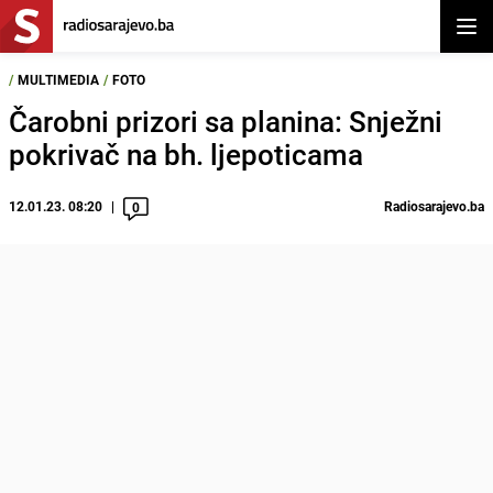
Otvor
/
MULTIMEDIA
/
FOTO
Čarobni prizori sa planina: Snježni
pokrivač na bh. ljepoticama
12.01.23. 08:20
Radiosarajevo.ba
0