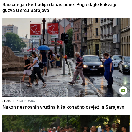
Baščaršija i Ferhadija danas pune: Pogledajte kakva je
gužva u srcu Sarajeva
/
FOTO
I
PRIJE 2 DANA
Nakon nesnosnih vrućina kiša konačno osvježila Sarajevo