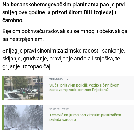
Na bosanskohercegovačkim planinama pao je prvi
snijeg ove godine, a prizori širom BiH izgledaju
čarobno.
Bijelom pokrivaču radovali su se mnogi i očekivali ga
sa nestrpljenjem.
Snijeg je pravi sinonim za zimske radosti, sankanje,
skijanje, grudvanje, pravljenje anđela i snješka, te
grijanje uz topao čaj.
TRENDING
Slučaj prijavljen policiji: Vozilo s četničkom
zastavom prošlo centrom Prijedora?
11.01.23. 12:12
Trebević od jutros pod zimskim prekrivačem
izgleda čarobno