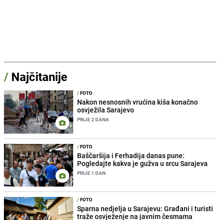
/
Najčitanije
/
FOTO
Nakon nesnosnih vrućina kiša konačno
osvježila Sarajevo
PRIJE 2 DANA
/
FOTO
Baščaršija i Ferhadija danas pune:
Pogledajte kakva je gužva u srcu Sarajeva
PRIJE 1 DAN
/
FOTO
Sparna nedjelja u Sarajevu: Građani i turisti
traže osvježenje na javnim česmama