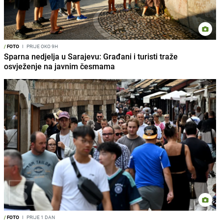
/
FOTO
I
PRIJE OKO 9H
Sparna nedjelja u Sarajevu: Građani i turisti traže
osvježenje na javnim česmama
/
FOTO
I
PRIJE 1 DAN