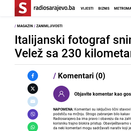
VIJESTI
BIZNIS
METROMA
/
MAGAZIN
/
ZANIMLJIVOSTI
Italijanski fotograf sn
Velež sa 230 kilometa
/
Komentari (0)
Objavite komentar kao gost i
NAPOMENA:
Komentari su isključivo lični stavov
podstiču na mržnju. Strogo zabranjen bilo kakav 
Radiosarajevo.ba ima pravo i obavezu da na zahtj
korisniku trajno blokira pristup. Obaviještavamo 
da neki komentari mogu sadržavati narativ koji j