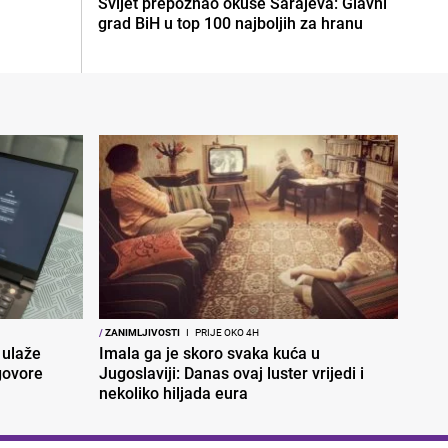
Svijet prepoznao okuse Sarajeva: Glavni
grad BiH u top 100 najboljih za hranu
/
ZANIMLJIVOSTI
I
PRIJE OKO 4H
 ulaže
Imala ga je skoro svaka kuća u
govore
Jugoslaviji: Danas ovaj luster vrijedi i
nekoliko hiljada eura