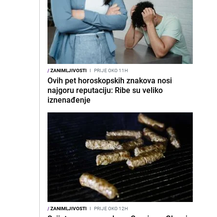
/
ZANIMLJIVOSTI
I
PRIJE OKO 11H
Ovih pet horoskopskih znakova nosi
najgoru reputaciju: Ribe su veliko
iznenađenje
/
ZANIMLJIVOSTI
I
PRIJE OKO 12H