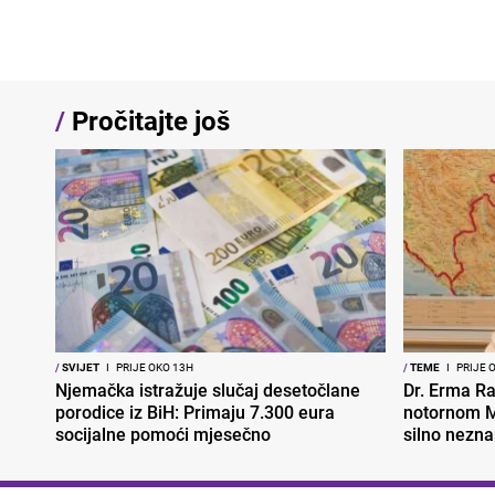
/
Pročitajte još
/
SVIJET
I
PRIJE OKO 13H
/
TEME
I
PRIJE 
Njemačka istražuje slučaj desetočlane
Dr. Erma Ra
porodice iz BiH: Primaju 7.300 eura
notornom M
socijalne pomoći mjesečno
silno nezna