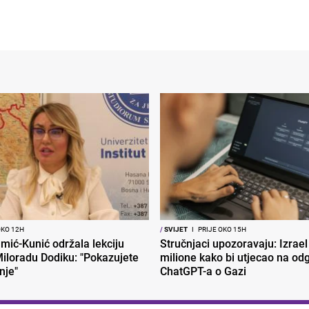
OKO 12H
/
SVIJET
I
PRIJE OKO 15H
mić-Kunić održala lekciju
Stručnjaci upozoravaju: Izrael
iloradu Dodiku: "Pokazujete
milione kako bi utjecao na od
nje"
ChatGPT-a o Gazi