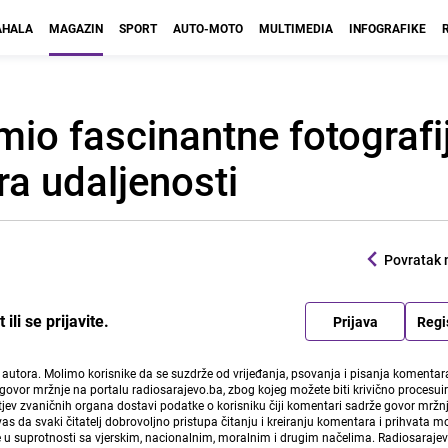
HALA
MAGAZIN
SPORT
AUTO-MOTO
MULTIMEDIA
INFOGRAFIKE
imio fascinantne fotografi
ra udaljenosti
Povratak 
li se prijavite.
Prijava
Regi
i autora. Molimo korisnike da se suzdrže od vrijeđanja, psovanja i pisanja komentara
govor mržnje na portalu radiosarajevo.ba, zbog kojeg možete biti krivično procesuir
ev zvaničnih organa dostavi podatke o korisniku čiji komentari sadrže govor mržnj
vas da svaki čitatelj dobrovoljno pristupa čitanju i kreiranju komentara i prihvata 
e u suprotnosti sa vjerskim, nacionalnim, moralnim i drugim načelima. Radiosaraje