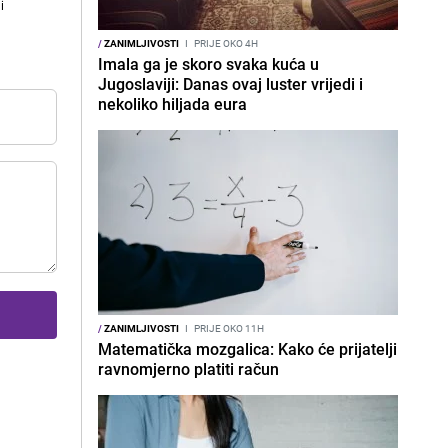
i
/
ZANIMLJIVOSTI
I
PRIJE OKO 4H
Imala ga je skoro svaka kuća u
Jugoslaviji: Danas ovaj luster vrijedi i
nekoliko hiljada eura
/
ZANIMLJIVOSTI
I
PRIJE OKO 11H
Matematička mozgalica: Kako će prijatelji
ravnomjerno platiti račun