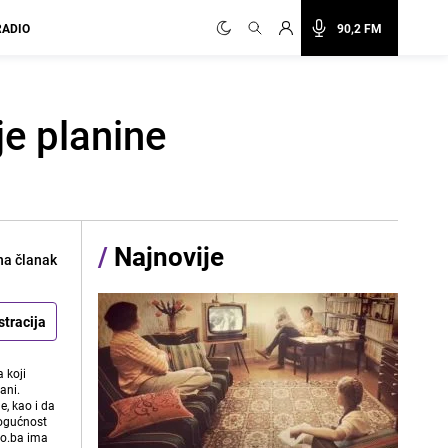
RADIO
90,2 FM
je planine
/
Najnovije
na članak
stracija
 koji
ani.
e, kao i da
mogućnost
vo.ba ima