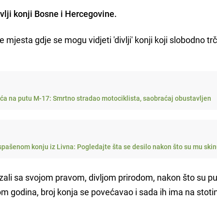
vlji konji Bosne i Hercegovine.
mjesta gdje se mogu vidjeti 'divlji' konji koji slobodno tr
ća na putu M-17: Smrtno stradao motociklista, saobraćaj obustavljen
 spašenom konju iz Livna: Pogledajte šta se desilo nakon što su mu skin
ezali sa svojom pravom, divljom prirodom, nakon što su pu
 godina, broj konja se povećavao i sada ih ima na stoti