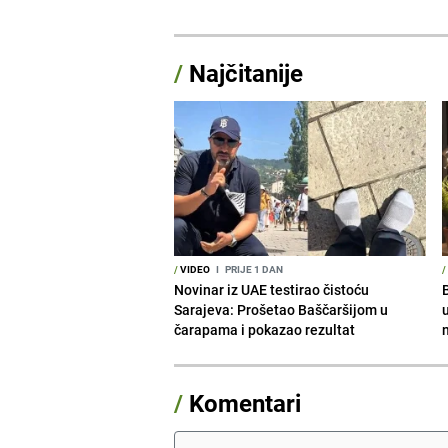
/
Najčitanije
/
VIDEO
I
PRIJE 1 DAN
/
Novinar iz UAE testirao čistoću
Sarajeva: Prošetao Baščaršijom u
čarapama i pokazao rezultat
/
Komentari