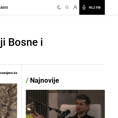
RADIO
90,2 FM
ji Bosne i
osarajevo.ba
/
Najnovije