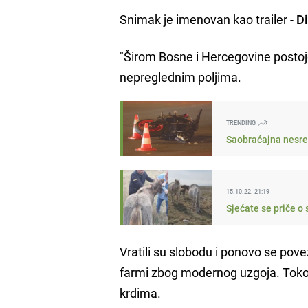
Snimak je imenovan kao trailer -
Di
"Širom Bosne i Hercegovine postoje 
nepreglednim poljima.
TRENDING
Saobraćajna nesre
15.10.22. 21:19
Sjećate se priče o
Vratili su slobodu i ponovo se pov
farmi zbog modernog uzgoja. Tokom
krdima.