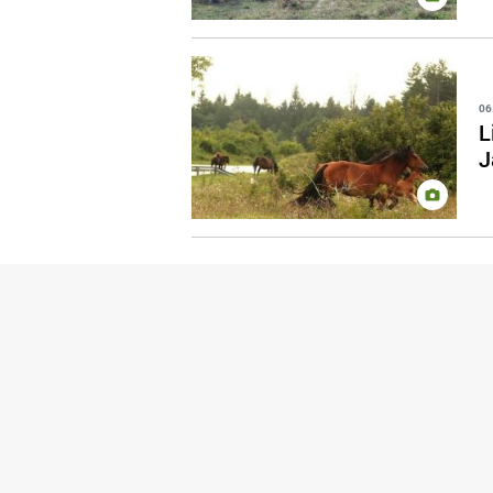
06
L
J