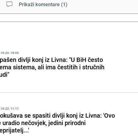
Prikaži komentare
(
1
)
.10.22. 18:05
pašen divlji konj iz Livna: "U BiH često
ema sistema, ali ima čestitih i stručnih
judi"
.10.22. 11:17
okušava se spasiti divlji konj iz Livna: 'Ovo
e uradio nečovjek, jedini prirodni
eprijatelj...'