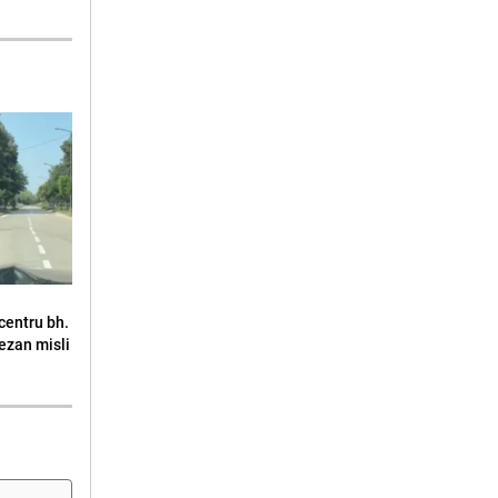
u centru bh.
jezan misli