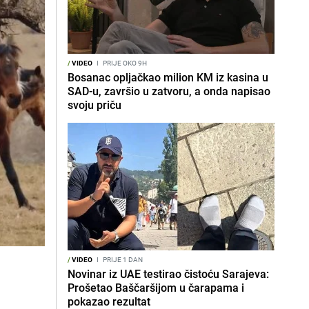
/
VIDEO
I
PRIJE OKO 9H
Bosanac opljačkao milion KM iz kasina u
SAD-u, završio u zatvoru, a onda napisao
svoju priču
/
VIDEO
I
PRIJE 1 DAN
Novinar iz UAE testirao čistoću Sarajeva:
Prošetao Baščaršijom u čarapama i
pokazao rezultat