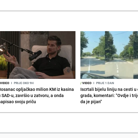
VIDEO
I
PRIJE OKO 9H
/
VIDEO
I
PRIJE 1 DAN
Bosanac opljačkao milion KM iz kasina
Iscrtali bijelu liniju na cesti 
u SAD-u, završio u zatvoru, a onda
grada, komentari: "Ovdje i tri
napisao svoju priču
da je pijan"