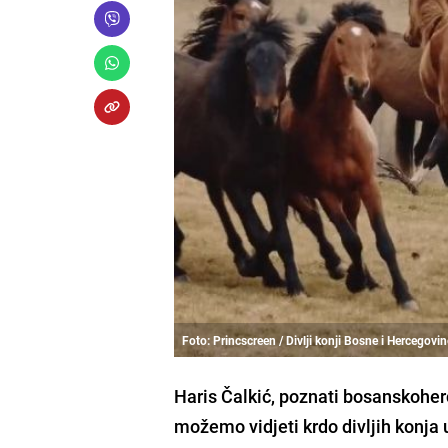
Foto: Princscreen / Divlji konji Bosne i Hercegovi
Haris Čalkić, poznati bosanskoher
možemo vidjeti krdo divljih konja 