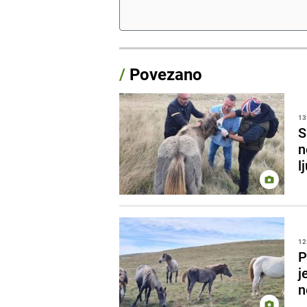
/
Povezano
13
S
n
l
12
P
j
n