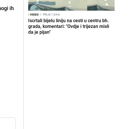
ogi ih
/
VIDEO
I
PRIJE 1 DAN
Iscrtali bijelu liniju na cesti u centru bh.
grada, komentari: "Ovdje i trijezan misli
da je pijan"