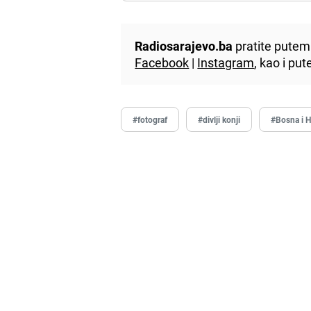
Radiosarajevo.ba
pratite putem 
Facebook
|
Instagram
, kao i p
#fotograf
#divlji konji
#Bosna i 