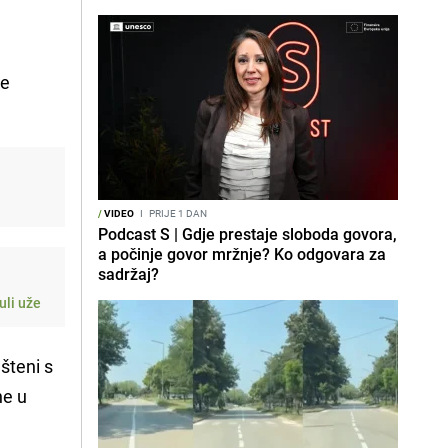
če
/
VIDEO
I
PRIJE 1 DAN
Podcast S | Gdje prestaje sloboda govora,
a počinje govor mržnje? Ko odgovara za
sadržaj?
uli uže
šteni s
ne u