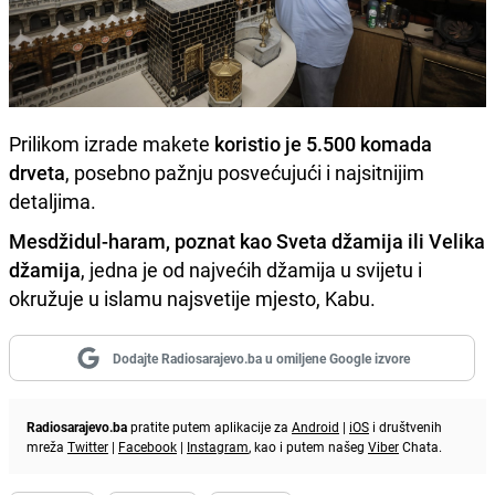
Prilikom izrade makete
koristio je 5.500 komada
drveta
, posebno pažnju posvećujući i najsitnijim
detaljima.
Mesdžidul-haram, poznat kao Sveta džamija ili Velika
džamija
, jedna je od najvećih džamija u svijetu i
okružuje u islamu najsvetije mjesto, Kabu.
Dodajte Radiosarajevo.ba u omiljene Google izvore
Radiosarajevo.ba
pratite putem aplikacije za
Android
|
iOS
i društvenih
mreža
Twitter
|
Facebook
|
Instagram
, kao i putem našeg
Viber
Chata.