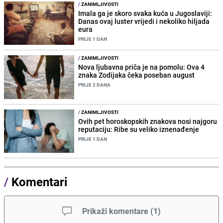
/
ZANIMLJIVOSTI
Imala ga je skoro svaka kuća u Jugoslaviji:
Danas ovaj luster vrijedi i nekoliko hiljada
eura
PRIJE 1 DAN
/
ZANIMLJIVOSTI
Nova ljubavna priča je na pomolu: Ova 4
znaka Zodijaka čeka poseban august
PRIJE 2 DANA
/
ZANIMLJIVOSTI
Ovih pet horoskopskih znakova nosi najgoru
reputaciju: Ribe su veliko iznenađenje
PRIJE 1 DAN
/
Komentari
Prikaži komentare
(
1
)