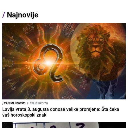
/
Najnovije
/
ZANIMLJIVOSTI
I
PRIJE OKO 7H
Lavlja vrata 8. augusta donose velike promjene: Šta čeka
vaš horoskopski znak