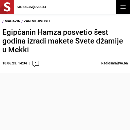
Otvor
/
MAGAZIN
/
ZANIMLJIVOSTI
Egipćanin Hamza posvetio šest
godina izradi makete Svete džamije
u Mekki
10.06.23. 14:34
Radiosarajevo.ba
1