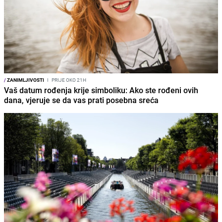
/
ZANIMLJIVOSTI
I
PRIJE OKO 21H
Vaš datum rođenja krije simboliku: Ako ste rođeni ovih
dana, vjeruje se da vas prati posebna sreća