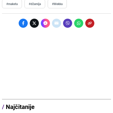
#maketa
#džamija
#Mekka
/
Najčitanije