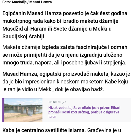
Foto: Anadolija / Masad Hamza
Egipćanin Masad Hamza posvetio je čak šest godina
mukotrpnog rada kako bi izradio maketu džamije
Masdžid al-Haram ili Svete džamije u Mekki u
Saudijskoj Arabiji.
Maketa džamije
izgleda zaista fascinirajuće i odmah
se može primijetiti da je u njenu izgradnju uloženo
mnogo truda
, napora, ali i posebne ljubavi i strpljenja.
Masad Hamza, egipatski proizvođač maketa
, kazao je
da je bio impresioniran kineskom maketom Kabe koju
je ranije vidio u Mekki, dok je obavljao hadž.
TRENDING
Nizak vodostaj Save otkrio jeziv prizor: Ribari
pronašli kosti kod Brčkog, policija osigurava
teren
Kaba je centralno svetilište Islama
. Građevina je u