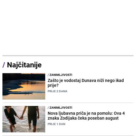
/
Najčitanije
/
ZANIMLJIVOSTI
Zašto je vodostaj Dunava niži nego ikad
prije?
PRIJE 2 DANA
/
ZANIMLJIVOSTI
Nova ljubavna priča je na pomolu: Ova 4
znaka Zodijaka čeka poseban august
PRIJE 1 DAN