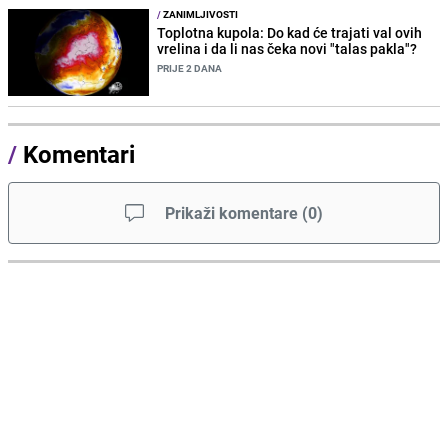
/
ZANIMLJIVOSTI
Toplotna kupola: Do kad će trajati val ovih
vrelina i da li nas čeka novi "talas pakla"?
PRIJE 2 DANA
/
Komentari
Prikaži komentare
(
0
)