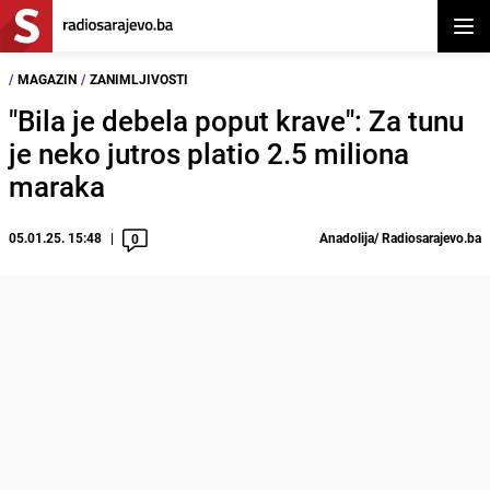
Otvor
/
MAGAZIN
/
ZANIMLJIVOSTI
"Bila je debela poput krave": Za tunu
je neko jutros platio 2.5 miliona
maraka
05.01.25. 15:48
Anadolija/ Radiosarajevo.ba
0