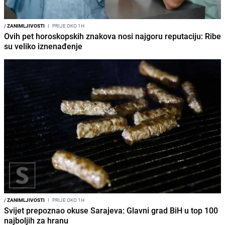
/
ZANIMLJIVOSTI
I
PRIJE OKO 1H
Ovih pet horoskopskih znakova nosi najgoru reputaciju: Ribe
su veliko iznenađenje
/
ZANIMLJIVOSTI
I
PRIJE OKO 1H
Svijet prepoznao okuse Sarajeva: Glavni grad BiH u top 100
najboljih za hranu