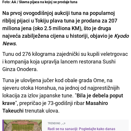
Foto: AA / Slavna pijaca na kojoj se prodaje tuna
Na prvoj ovogodišnjoj aukciji tuna na popularnoj
ribljoj pijaci u Tokiju plava tuna je prodana za 207
miliona jena (oko 2.5 miliona KM), što je druga
najveća zabilježena cijena u historiji, objavio je
Kyodo
News
.
Tunu od 276 kilograma zajednički su kupili veletrgovac
i kompanija koja upravlja lancem restorana Sushi
Ginza Onodera.
Tuna je ulovljena jučer kod obale grada Ome, na
sjeveru otoka Honshua, na jednoj od najprestižnijih
lokacija za izlov japanske tune. "
Bila je debela poput
krave
", prepričao je 73-godišnji ribar
Masahiro
Takeuchi
trenutak ulova.
TRENDING
Radi se na sanaciji: Pogledajte kako danas