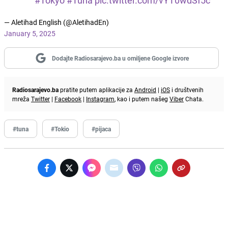
#Tokyo
#Tuna
pic.twitter.com/vYT0wdSf5c
— Aletihad English (@AletihadEn)
January 5, 2025
Dodajte Radiosarajevo.ba u omiljene Google izvore
Radiosarajevo.ba
pratite putem aplikacije za
Android
|
iOS
i društvenih
mreža
Twitter
|
Facebook
|
Instagram
, kao i putem našeg
Viber
Chata.
#tuna
#Tokio
#pijaca