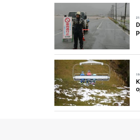
21
D
p
19
K
o