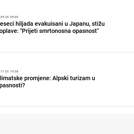
.09.24. 09:05
eseci hiljada evakuisani u Japanu, stižu
oplave: "Prijeti smrtonosna opasnost"
.11.23. 15:28
limatske promjene: Alpski turizam u
pasnosti?