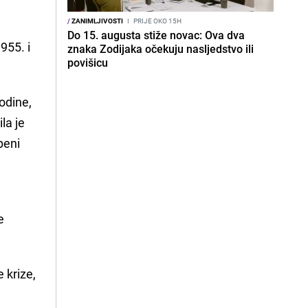
/
ZANIMLJIVOSTI
I
PRIJE OKO 15H
Do 15. augusta stiže novac: Ova dva
955. i
znaka Zodijaka očekuju nasljedstvo ili
povišicu
odine,
la je
peni
e
 krize,