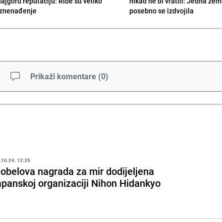
najgoru reputaciju: Ribe su veliko
nikad ne bi vratili: Jedna zem
iznenađenje
posebno se izdvojila
Prikaži komentare
(
0
)
.10.24. 12:35
obelova nagrada za mir dodijeljena
apanskoj organizaciji Nihon Hidankyo