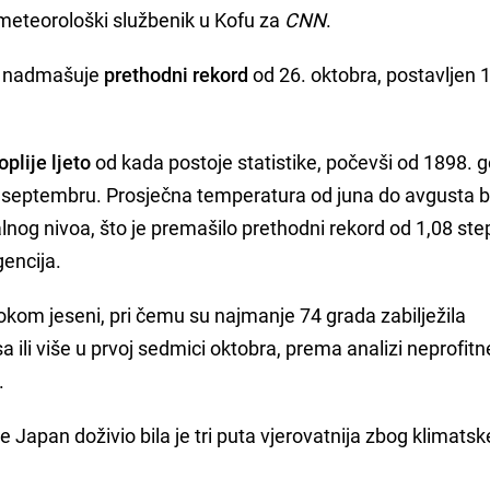
 meteorološki službenik u Kofu za
CNN
.
ra nadmašuje
prethodni rekord
od 26. oktobra, postavljen 1
oplije ljeto
od kada postoje statistike, počevši od 1898. g
u septembru. Prosječna temperatura od juna do avgusta bi
lnog nivoa, što je premašilo prethodni rekord od 1,08 ste
gencija.
tokom jeseni, pri čemu su najmanje 74 grada zabilježila
 ili više u prvoj sedmici oktobra, prema analizi neprofitn
.
 Japan doživio bila je tri puta vjerovatnija zbog klimatske