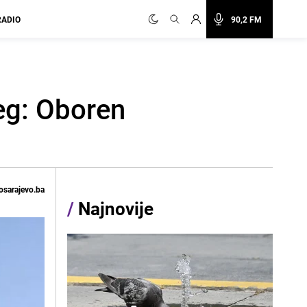
RADIO
90,2 FM
jeg: Oboren
osarajevo.ba
/
Najnovije