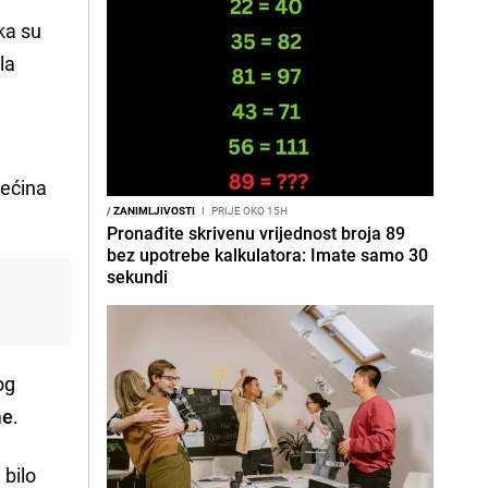
ka su
la
.
većina
/
ZANIMLJIVOSTI
I
PRIJE OKO 15H
Pronađite skrivenu vrijednost broja 89
bez upotrebe kalkulatora: Imate samo 30
sekundi
og
me
.
 bilo