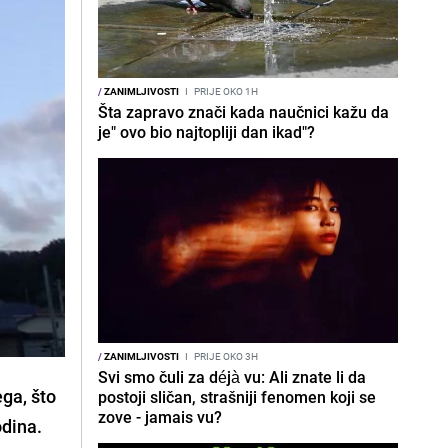
/
ZANIMLJIVOSTI
I
PRIJE OKO 1H
Šta zapravo znači kada naučnici kažu da
je" ovo bio najtopliji dan ikad"?
/
ZANIMLJIVOSTI
I
PRIJE OKO 3H
Svi smo čuli za déjà vu: Ali znate li da
ga, što
postoji sličan, strašniji fenomen koji se
zove - jamais vu?
odina.