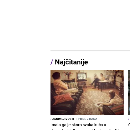
/
Najčitanije
/
ZANIMLJIVOSTI
I
PRIJE 2 DANA
/
Imala ga je skoro svaka kuća u