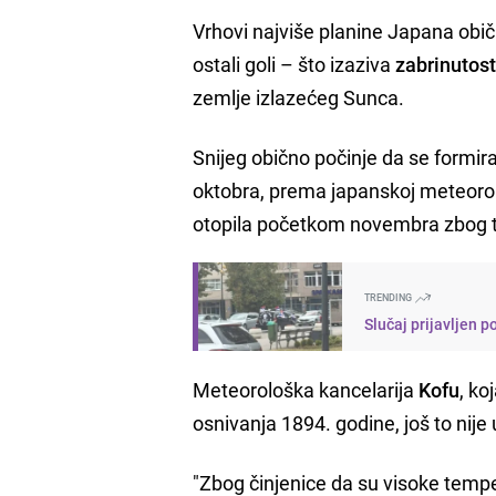
Vrhovi najviše planine Japana obič
ostali goli – što izaziva
zabrinutos
zemlje izlazećeg Sunca.
Snijeg obično počinje da se formira
oktobra, prema japanskoj meteorolo
otopila početkom novembra zbog t
TRENDING
Slučaj prijavljen 
Meteorološka kancelarija
Kofu
, ko
osnivanja 1894. godine, još to nije
"Zbog činjenice da su visoke temper