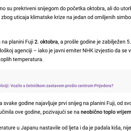
no su prekriveni snijegom do početka oktobra, ali do utor
t
zbog uticaja klimatske krize na jedan od omiljenih simbo
 na planini Fuji
2. oktobra
, a prošle godine je zabilježen 5
škoj agenciji – iako je javni emiter NHK izvjestio da se 
oplih temperatura.
policiji: Vozilo s četničkom zastavom prošlo centrom Prijedora?
ja svake godine najavljuje prvi snijeg na planini Fuji, od sv
 učinila ove godine, pozivajući se na
neobično toplo vrije
ature u Japanu nastavile od ljeta i da je padala kiša, nije