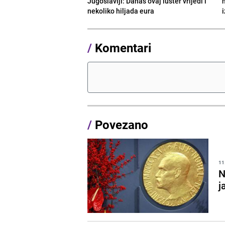
Jugoslaviji: Danas ovaj luster vrijedi i
nekoliko hiljada eura
/
Komentari
/
Povezano
11
N
j