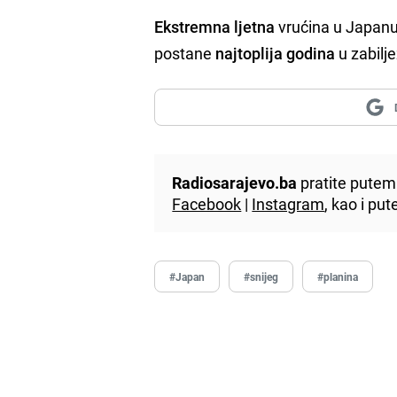
Ekstremna ljetna
vrućina u Japanu 
postane
najtoplija godina
u zabilje
Radiosarajevo.ba
pratite putem 
Facebook
|
Instagram
, kao i p
#Japan
#snijeg
#planina