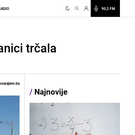
RADIO
90,2 FM
ici trčala
osarajevo.ba
/
Najnovije