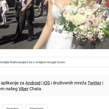
Dodajte Radiosarajevo.ba u omiljene Google izvore
aplikacije za
Android
|
iOS
i društvenih mreža
Twitter
|
utem našeg
Viber
Chata.
#maraton
#vjenčanje