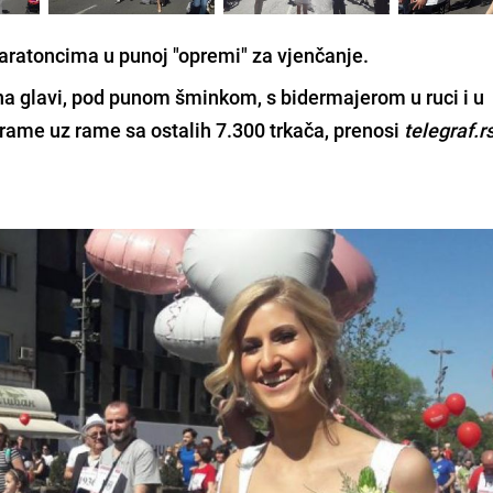
aratoncima u punoj "opremi" za vjenčanje.
om na glavi, pod punom šminkom, s bidermajerom u ruci i u
 rame uz rame sa ostalih 7.300 trkača,
prenosi
telegraf.r