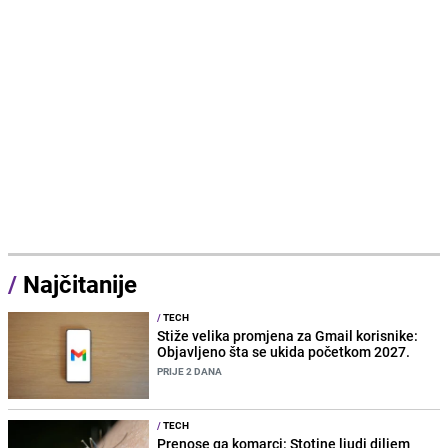
/
Najčitanije
/
TECH
Stiže velika promjena za Gmail korisnike:
Objavljeno šta se ukida početkom 2027.
PRIJE 2 DANA
/
TECH
Prenose ga komarci: Stotine ljudi diljem