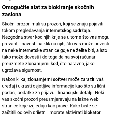
Omogućite alat za blokiranje skočnih
zaslona
Skočni prozori mali su prozori, koji se znaju pojaviti
tokom pregledavanja
internetskog sadržaja
.
Nezgodna stvar kod njih krije se u tome što vas mogu
prevariti i navesti na klik na njih, što vas može odvesti
na neke internetske stranice gdje ne želite biti, a isto
tako može dovesti i do toga da na svoj računar
preuzmete
zlonamjerni kod
, što naravno, jako
ugrožava sigurnost.
Nakon klika,
zlonamjerni softver
može zaraziti vaš
uređaj i ukrasti osjetljive informacije kao što su lični
podaci, podatke za prijavu i
financijski detalji
. Neki
vas skočni prozori preusmjeravaju na lažne web
stranice koje izgledaju kao prave. Kako biste se
zaštitili od ovih prijetnji, morate aktivirati
blokator