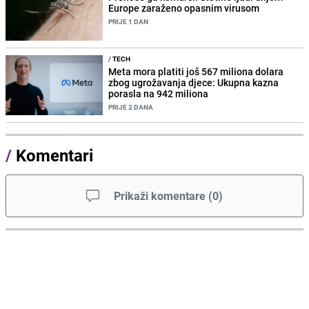
Europe zaraženo opasnim virusom
PRIJE 1 DAN
/
TECH
Meta mora platiti još 567 miliona dolara
zbog ugrožavanja djece: Ukupna kazna
porasla na 942 miliona
PRIJE 2 DANA
/
Komentari
Prikaži komentare
(
0
)