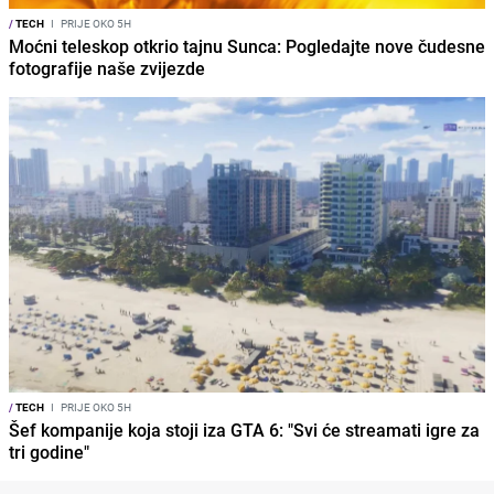
/
TECH
I
PRIJE OKO 5H
Moćni teleskop otkrio tajnu Sunca: Pogledajte nove čudesne
fotografije naše zvijezde
/
TECH
I
PRIJE OKO 5H
Šef kompanije koja stoji iza GTA 6: "Svi će streamati igre za
tri godine"