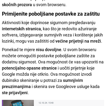
skočnih prozora
u svom browseru.
Primijenite poboljšane postavke za zaštitu
Aktivnosti koje doprinose sigurnom pregledavanju
internetskih stranica
, kao što je redovito ažuriranje
softvera, izbjegavanje sumnjivih veza i korištenje jakih
lozinki, mogu vas zaštititi od
većine prijetnji na mreži
.
Ponekad te mjere
nisu dovoljne
. U svom browseru
možete omogućiti postavke poboljšane zaštite za
dodatnu sigurnost. Ova mogućnost će vas upozoriti na
potencijalno opasne stranice
i uočiti prijetnje koje
Google možda nije otkrio. Ova mogućnost izvodi
dubinsko skeniranje u potrazi za
sumnjivim
preuzimanjima
i skenira sve Googleove usluge kada
ste prijavljeni
.
12.10.24. 15:40