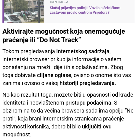
TRENDING
Slučaj prijavljen policiji: Vozilo s četničkom
zastavom prošlo centrom Prijedora?
Aktivirajte mogućnost koja onemogućuje
praćenje ili ”Do Not Track”
Tokom pregledavanja
internetskog sadržaja
,
internetski browser prikuplja informacije o vašem
ponašanju na mreži i dijeli ih s oglašivačima. Zbog
toga dobivate
ciljane oglase
, ovisno o onome što vas
zanima i ovisno o vašoj
historiji pregledavanja
.
No kao rezultat toga, možete biti u opasnosti od krađe
identiteta i neovlaštenom
pristupu podacima
. S
obzirom na to da većina browsera sada ima opciju “Ne
prati”, koja brani internetskim stranicama praćenje
aktivnosti korisnika, dobro bi bilo
uključiti ovu
mogućnost
.