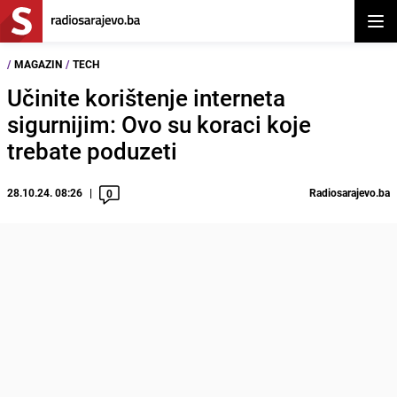
Otvor
/
MAGAZIN
/
TECH
Učinite korištenje interneta
sigurnijim: Ovo su koraci koje
trebate poduzeti
28.10.24. 08:26
Radiosarajevo.ba
0