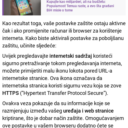
Kupujte kao milijarderi, ali na budžetu:
Popularnost Temua raste, a evo šta građani
BiH misle o tome
Kao rezultat toga, vaše postavke zaštite ostaju aktivne
čak i ako promijenite računar ili browser za korištenje
interneta. Kako biste aktivirali postavke za poboljšanu
zaštitu, učinite sljedeće:
Uvijek pregledavajte
internetski sadržaj
koristeći
sigurno pretraživanje tokom pregledavanja interneta,
možete primijetiti malu ikonu lokota pored URL-a
internetske stranice. Ova ikona označava da
internetska stranica koristi sigurnu vezu koja se zove
HTTPS
(”Hypertext Transfer Protocol Secure”).
Ovakva veza pokazuje da su informacije koje se
razmjenjuju između vašeg
uređaja i web stranice
kriptirane, što je dobar način zaštite. Omogućavanjem
ove postavke u vašem browseru dodatno ćete se