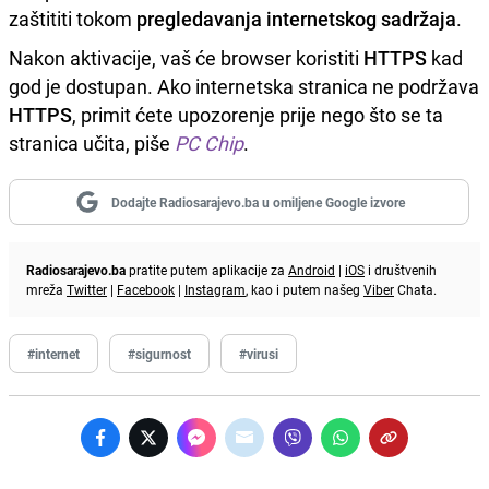
zaštititi tokom
pregledavanja internetskog sadržaja
.
Nakon aktivacije, vaš će browser koristiti
HTTPS
kad
god je dostupan. Ako internetska stranica ne podržava
HTTPS
, primit ćete upozorenje prije nego što se ta
stranica učita, piše
PC Chip
.
Dodajte Radiosarajevo.ba u omiljene Google izvore
Radiosarajevo.ba
pratite putem aplikacije za
Android
|
iOS
i društvenih
mreža
Twitter
|
Facebook
|
Instagram
, kao i putem našeg
Viber
Chata.
#internet
#sigurnost
#virusi