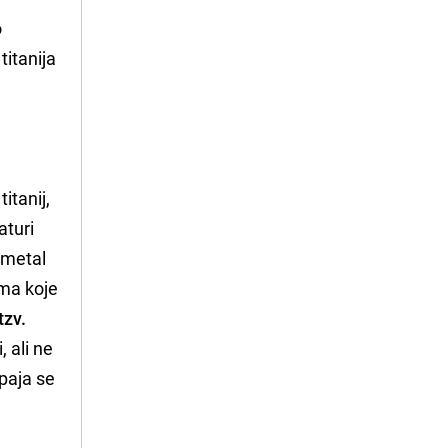
o
titanija
titanij,
aturi
e metal
ama koje
tzv.
, ali ne
spaja se