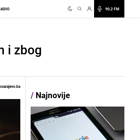
RADIO
90,2 FM
m i zbog
osarajevo.ba
/
Najnovije