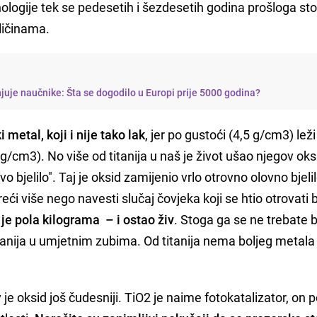
logije tek se pedesetih i šezdesetih godina prošloga sto
oličinama.
njuje naučnike: Šta se dogodilo u Europi prije 5000 godina?
i metal, koji i nije tako lak
, jer po gustoći (4,5 g/cm3) le
 g/cm3). No više od titanija u naš je život ušao njegov oks
 bjelilo". Taj je oksid zamijenio vrlo otrovno olovno bjelil
ći više nego navesti slučaj čovjeka koji se htio otrovati b
je pola kilograma – i ostao živ
. Stoga ga se ne trebate b
titanija u umjetnim zubima. Od titanija nema boljeg metala
je oksid još čudesniji. TiO2 je naime fotokatalizator, on p