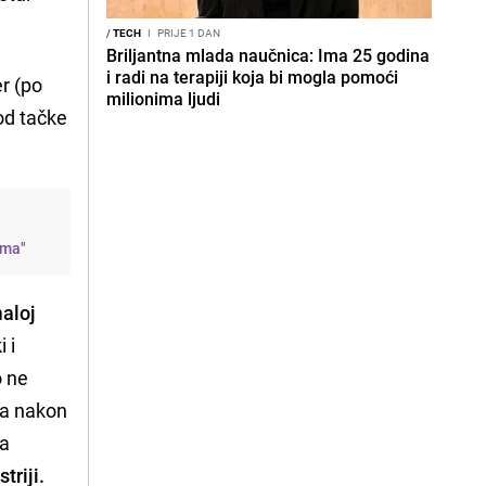
/
TECH
I
PRIJE 1 DAN
Briljantna mlada naučnica: Ima 25 godina
i radi na terapiji koja bi mogla pomoći
er (po
milionima ljudi
od tačke
ama"
aloj
i i
o ne
da nakon
ma
triji.