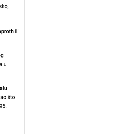
sko,
aproth
ili
og
a u
alu
kao što
95.