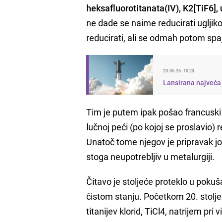
heksafluorotitanata(IV), K2[TiF6], 
ne dade se naime reducirati ugljikom
reducirati, ali se odmah potom spaj
23.05.26. 10:23
Lansirana najveća 
Tim je putem ipak pošao francusk
lučnoj peći (po kojoj se proslavio)
Unatoč tome njegov je pripravak još
stoga neupotrebljiv u metalurgiji.
Čitavo je stoljeće proteklo u pokuš
čistom stanju. Početkom 20. stolj
titanijev klorid, TiCl4, natrijem pri