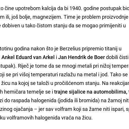
to čine upotrebom kalcija da bi 1940. godine postupak bi
 ili, još bolje, magnezijem. Time je problem proizvodnje 
 je dobiven u tako čistom stanju da se mogao primijeniti u
totinu godina nakon što je Berzelius pripremio titanij u
i
Ankel Eduard van Arkel
i
Jan Hendrik de Boer
dobili čisti 
tupak). Riječ je tome da se mnogi metali pri nižoj temper
oji se pri višoj temperaturi razlažu na metal i jod. Tako s
 žicu na kojoj se taloži u pročišćenom stanju. Na reakcij
h hemičara temelje se i
trajne sijalice na automobilima, 
i do raspada halogenida (jodida ili bromida) na žarnoj niti
ezinog ojačanja – jer sav volfram koji sa žarne niti ispari, 
liku volframovih halogenida vraća na žicu.