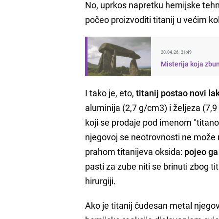
No, uprkos napretku hemijske tehno
počeo proizvoditi titanij u većim k
20.04.26. 21:49
Misterija koja zbu
I tako je, eto,
titanij postao novi lak
aluminija (2,7 g/cm3) i željeza (7,9
koji se prodaje pod imenom "titanovo
njegovoj se neotrovnosti ne može re
prahom titanijeva oksida:
pojeo ga 
pasti za zube niti se brinuti zbog 
hirurgiji.
Ako je titanij čudesan metal njegov 