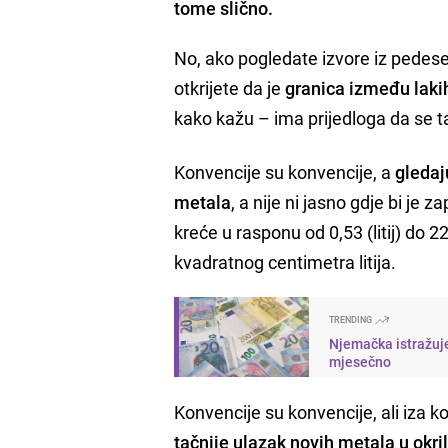
tome slično.
No, ako pogledate izvore iz pedeset
otkrijete da je
granica između laki
kako kažu – ima prijedloga da se t
Konvencije su konvencije, a
gledaj
metala
, a nije ni jasno gdje bi je 
kreće u rasponu od 0,53 (litij) do 
kvadratnog centimetra litija.
TRENDING
Njemačka istražuje
mjesečno
Konvencije su konvencije, ali iza k
tačnije ulazak novih metala u okri