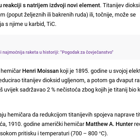
u reakciji s natrijem izdvoji novi element
. Titanijev dioks
 (poput željeznih ili bakrenih ruda) ili, točnije, može se
a s njime u karbid, TiC.
i najmoćnija raketa u historiji: "Pogodak za čovječanstvo"
i hemičar
Henri Moissan
koji je 1895. godine u svojoj elek
 reducirao titanijev dioksid ugljenom, a potom ga dvaput ra
 uvijek sadržavao 2 % nečistoća zbog kojih je titanij bio k
aju hemičara da redukcijom titanijevih spojeva naprave tit
eća, 1910. godine američki hemičar
Matthew A. Hunter
re
 visokom pritisku i temperaturi (700 – 800 °C).