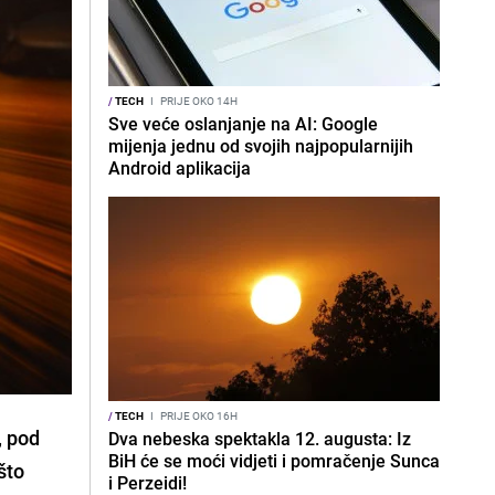
/
TECH
I
PRIJE OKO 14H
Sve veće oslanjanje na AI: Google
mijenja jednu od svojih najpopularnijih
Android aplikacija
/
TECH
I
PRIJE OKO 16H
, pod
Dva nebeska spektakla 12. augusta: Iz
BiH će se moći vidjeti i pomračenje Sunca
što
i Perzeidi!