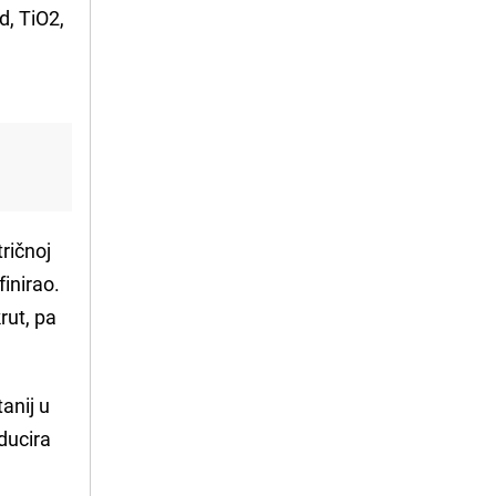
id, TiO2,
tričnoj
finirao.
rut, pa
anij u
ducira