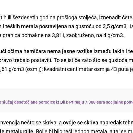
ih ili šezdesetih godina prošloga stoljeća, iznenadit ćet
h i teških metala postavljena na gustoću od 3,5 g/cm3
, 
a granica pomakne na 3,8 ili, zaokruženo, na 4 g/cm3.
ući očima hemičara nema jasne razlike između lakih i t
zapravo trebalo postaviti. To se ističe zato što se gustoća 
22,61 g/cm3 (osmij): kvadratni centimetar osmija 43 puta je
 slučaj desetočlane porodice iz BiH: Primaju 7.300 eura socijalne pom
onvencija nešto se skriva, a
ovdje se skriva napredak tehn
lje metalurgije.
Bolje bi bilo reći jednog metala, a taj se m