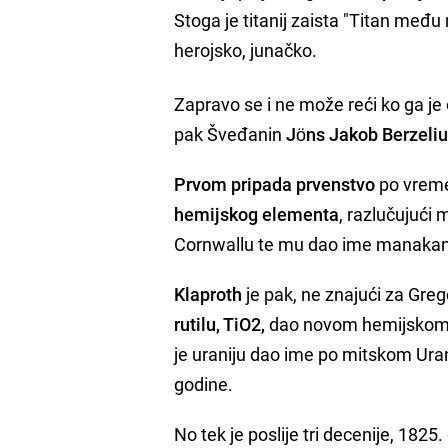
Stoga je titanij zaista "Titan među 
herojsko, junačko.
Zapravo se i ne može reći ko ga je 
pak Šveđanin
Jöns Jakob Berzeliu
Prvom pripada prvenstvo
po vremen
hemijskog elementa
, razlučujući
Cornwallu te mu dao ime manakan
Klaproth
je pak, ne znajući za Greg
rutilu, TiO2,
dao novom hemijskom e
je uraniju dao ime po mitskom Uran
godine.
No tek je poslije tri decenije, 1825.