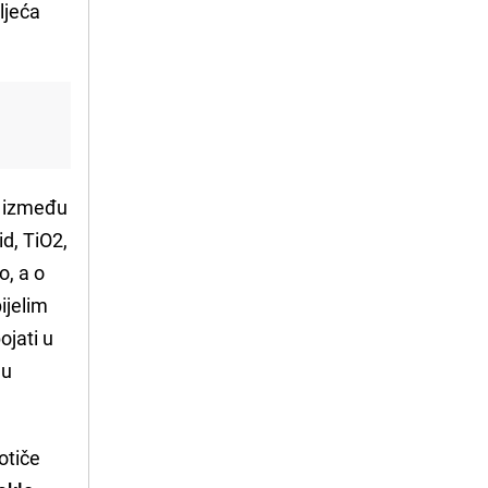
ljeća
ži između
id, TiO2,
o, a o
ijelim
ojati u
 u
otiče