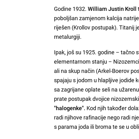
Godine 1932.
William Justin Kroll
poboljšan zamjenom kalcija natrijem
riješen (Krollov postupak). Titanij
metalurgiji.
Ipak, još su 1925. godine – tačno s
elementarnom stanju – Nizozemc
ali na skup način (Arkel-Boerov pos
spajaju s jodom u hlapljive jodide k
sa zagrijane oplate seli na užarenu
prate postupak dvojice nizozemski
"halogenke".
Kod njih također dolaz
radi njihove rafinacije nego radi nj
s parama joda ili broma te se u ob