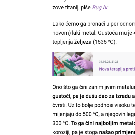
zove titanij, piše
Bug.hr.
Lako ćemo ga pronaći u periodnom
novom) laki metal. Gustoća mu je 4
topljenja
željeza
(1535 °C).
31.05.26. 21:23
Nova terapija prot
Ono što ga čini zanimljivim metalu
gustoći
,
pa je dušu dao za izradu a
čvrsti. Uz to bolje podnosi visoku
mijenjaju do 500 °C, a njegovih le
300 °C.
To ga čini najboljim metal
koroziji, pa je stoga
našao primjenu 