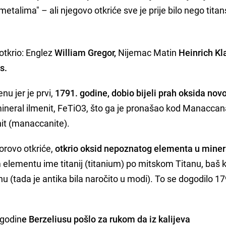
metalima" – ali njegovo otkriće sve je prije bilo nego titan
otkrio: Englez
William Gregor,
Nijemac Matin
Heinrich Kl
s.
u jer je prvi,
1791. godine, dobio bijeli prah oksida nov
 mineral ilmenit, FeTiO3, što ga je pronašao kod Manaccan
it (manaccanite).
orovo otkriće,
otkrio oksid nepoznatog elementa u miner
lementu ime titanij (titanium) po mitskom Titanu, baš 
u (tada je antika bila naročito u modi). To se dogodilo 17
 godin
e Berzeliusu pošlo za rukom da iz kalijeva