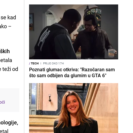
e se kad
iako –
eških
metala
/
TECH
I
PRIJE OKO 17H
 teži od
Poznati glumac otkriva: "Razočaran sam
što sam odbijen da glumim u GTA 6"
oći
ologije,
etal