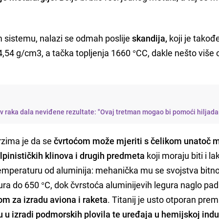
 sistemu, nalazi se odmah poslije
skandija,
koji je takođ
,54 g/cm3, a tačka topljenja 1660 °CC, dakle nešto više 
iv raka dala neviđene rezultate: "Ovaj tretman mogao bi pomoći hiljad
rzima je da se
čvrtoćom može mjeriti s čelikom unatoč m
lpinističkih klinova i drugih predmeta
koji moraju biti i lak
 temperaturu od aluminija: mehanička mu se svojstva bitn
gura do 650 °C, dok čvrstoća aluminijevih legura naglo pa
om za izradu aviona i raketa
. Titanij je usto otporan pre
u izradi podmorskih plovila te uređaja u hemijskoj indus