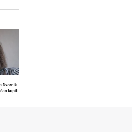
la Dvornik
ećao kupiti