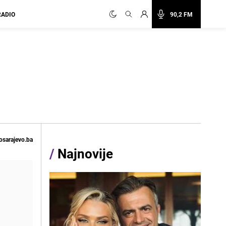
RADIO
90,2 FM
osarajevo.ba
/
Najnovije