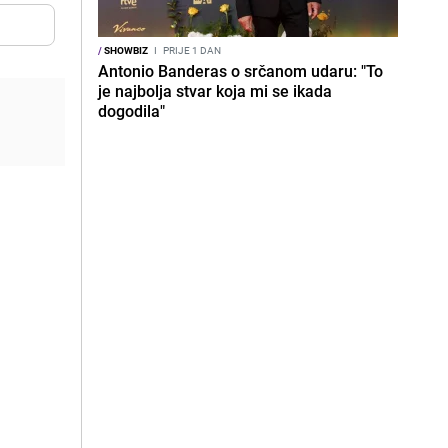
/
SHOWBIZ
I
PRIJE 1 DAN
Antonio Banderas o srčanom udaru: "To
je najbolja stvar koja mi se ikada
dogodila"