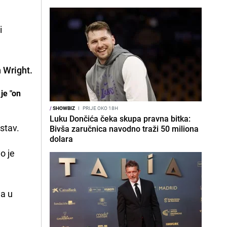
i
 Wright.
je "on
/
SHOWBIZ
I
PRIJE OKO 18H
Luku Dončića čeka skupa pravna bitka:
stav.
Bivša zaručnica navodno traži 50 miliona
dolara
o je
da u