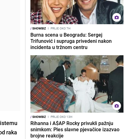
/
SHOWBIZ
I
PRIJE OKO 7H
Burna scena u Beogradu: Sergej
Trifunović i supruga privedeni nakon
incidenta u tržnom centru
/
SHOWBIZ
I
PRIJE OKO 13H
sistemu
Rihanna i A$AP Rocky privukli pažnju
snimkom: Ples slavne pjevačice izazvao
od raka
brojne reakcije