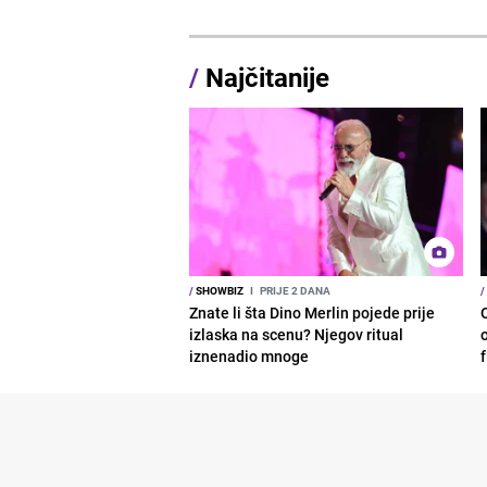
/
Najčitanije
/
SHOWBIZ
I
PRIJE 2 DANA
/
Znate li šta Dino Merlin pojede prije
izlaska na scenu? Njegov ritual
o
iznenadio mnoge