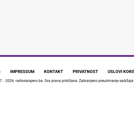
G
IMPRESSUM
KONTAKT
PRIVATNOST
USLOVI KOR
7. - 2026.
radiosarajevo.ba
. Sva prava pridržana. Zabranjeno preuzimanje sadržaja