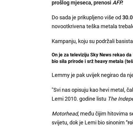
prošlog mjeseca, prenosi
AFP.
Do sada je prikupljeno više od
30.0
novootkrivena teška metala trebal
Kampanju, koju su podržali basist
On je za televiziju Sky News rekao da b
bio sila prirode i srž heavy metala (teš
Lemmy je pak uvijek negirao da nje
"Svi nas opisuju kao hevi metal, ča
Lemi 2010. godine listu
The Indep
Motorhead
, među čijim hitovima s
svijetu, dok je Lemi bio sinonim
"r