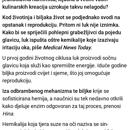
kulinarskih kreacija uzrokuje takvu nelagodu?
Kod životinja i biljaka život se podjednako svodi na
opstanak i reprodukciju. Pritom ni luk nije iznimka.
Kako bi se spriječili pohlepni grabežljivci da pojedu
glavicu,
luk ispušta oštre kemikalije koje izazivaju
iritaciju oka, piše
Medical News Today.
U prvoj godini životnog ciklusa luk proizvodi sočnu
glavicu koja služi kao spremište energije. Iduće godine
biljka proizvodi cvijet i sjeme, što joj omogućuje
reprodukciju.
Iza odbrambenog mehanizma te biljke
krije se
sofisticirana hemija, a naučnici su tek nedavno otkrili
kako djeluje enzim odgovoran za taj proces, prenosi
Hina.
Hemikalija koja tjera suze na oči naziva se sin-