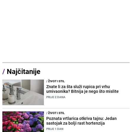
/
Najčitanije
/
ŽIVOT I STIL
Znate li za šta služi rupica pri vrhu
umivaonika? Bitnija je nego što mislite
PRIJE 2 DANA
/
ŽIVOT I STIL
Poznata vrtlarica otkriva tajnu: Jedan
sastojak za bolji rast hortenzija
PRIJE 1 DAN