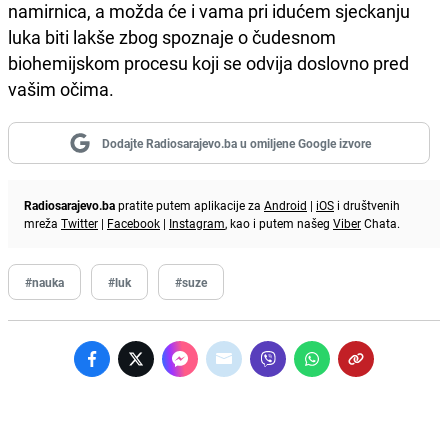
namirnica, a možda će i vama pri idućem sjeckanju
luka biti lakše zbog spoznaje o čudesnom
biohemijskom procesu koji se odvija doslovno pred
vašim očima.
Dodajte Radiosarajevo.ba u omiljene Google izvore
Radiosarajevo.ba
pratite putem aplikacije za
Android
|
iOS
i društvenih
mreža
Twitter
|
Facebook
|
Instagram
, kao i putem našeg
Viber
Chata.
#nauka
#luk
#suze