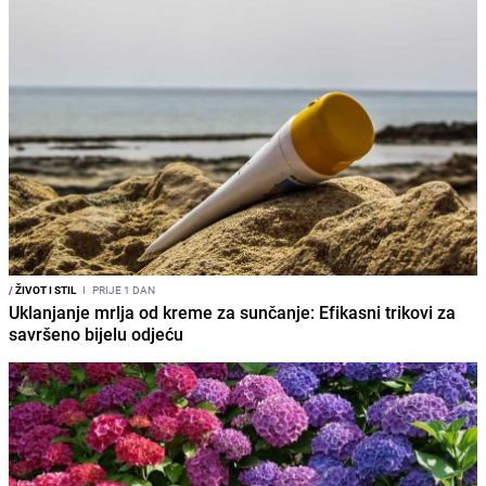
/
ŽIVOT I STIL
I
PRIJE 1 DAN
Uklanjanje mrlja od kreme za sunčanje: Efikasni trikovi za
savršeno bijelu odjeću