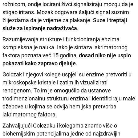
rožnicom, ondje locirani živci signaliziraju mozgu da je
stigao iritans. Mozak odgovara šaljući signal suznim
žlijezdama da je vrijeme za plakanje.
Suze i treptaji
služe za ispiranje nadraživača.
Razumijevanja strukture i funkcioniranja enzima
kompleksna je nauka. Iako je sintaza lakrimatornog
faktora poznata već 15 godina,
dosad niko nije uspio
pokazati kako zapravo djeluje.
Golczak i njegovi kolege uspjeli su enzime pretvoriti u
mikroskopske kristale i zatim ih vizualizirati
rendgenom. To im je omogućilo da ustanove
trodimenzionalnu strukturu enzima i identificiraju male
džepove u kojima se odvija hemijska pretvorba
lakrimatornog faktora.
Zahvaljujući Golczaku i kolegama znamo više o
biohemijskim potencijalima jedne od najzdravijih