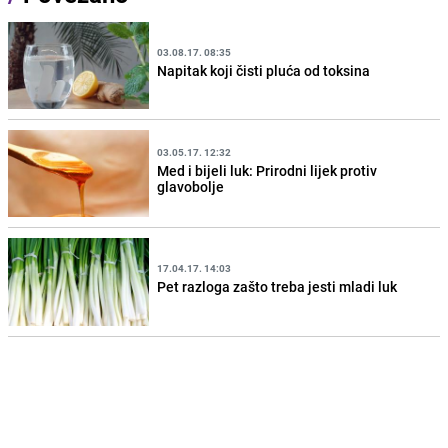
03.08.17. 08:35
Napitak koji čisti pluća od toksina
03.05.17. 12:32
Med i bijeli luk: Prirodni lijek protiv
glavobolje
17.04.17. 14:03
Pet razloga zašto treba jesti mladi luk