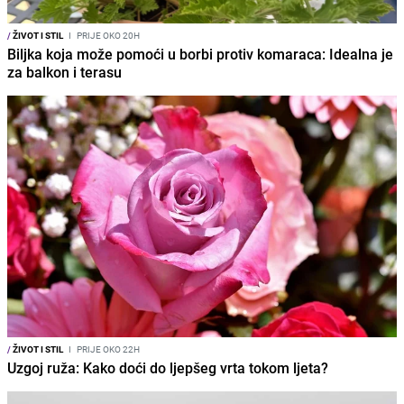
/
ŽIVOT I STIL
I
PRIJE OKO 20H
Biljka koja može pomoći u borbi protiv komaraca: Idealna je
za balkon i terasu
/
ŽIVOT I STIL
I
PRIJE OKO 22H
Uzgoj ruža: Kako doći do ljepšeg vrta tokom ljeta?