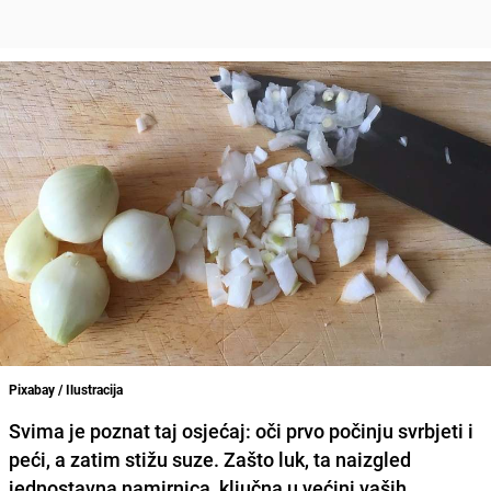
Pixabay / Ilustracija
Svima je poznat taj osjećaj: oči prvo počinju svrbjeti i
peći, a zatim stižu suze. Zašto luk, ta naizgled
jednostavna namirnica, ključna u većini vaših