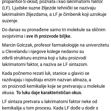
propantiol-S-oksid, poznata i kao lakrimatorni faktor
(LF). Ljudske suzne žlijezde tehnički se nazivaju
lakrimalnim žlijezdama, a LF je čimbenik koji uzrokuje
suzenje.
Do danas su pronađene samo tri molekule sa sličnim
svojstvima i
sve ih proizvode biljke.
Marcin Golczak, profesor farmakologije na univerzitetu
u Clevelandu i njegove kolege nedavno su
otkrili strukturu enzima koji u luku proizvodi
lakrimatorni faktor, a naziva se LF sintazom.
Kada počnemo rezati luk, stanice u glavici se
razdvajaju i ispuštaju enzim nazvan alinaza, a
on proizvodi kemikalije koje se pretvaraju u molekule
okusa.
To luku daje karakterističan okus.
LF sintaza pretvara u lakrimatorni faktor neke od
kemikalija u tom procesu. Kada LF dođe u dodir s