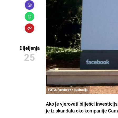
Dijeljenja
25
FOTO: Facebook / Ilustracija
Ako je vjerovati bilješci investic
je iz skandala oko kompanije Camb