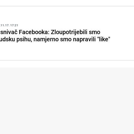
.11.17. 17:21
snivač Facebooka: Zloupotrijebili smo
judsku psihu, namjerno smo napravili "like"