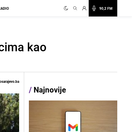
RADIO
90,2 FM
acima kao
osarajevo.ba
/
Najnovije