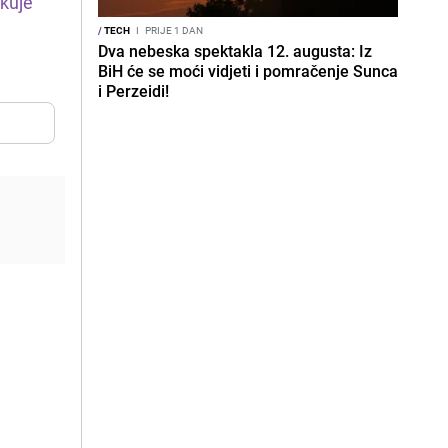
kuje
/
TECH
I
PRIJE 1 DAN
Dva nebeska spektakla 12. augusta: Iz
BiH će se moći vidjeti i pomračenje Sunca
i Perzeidi!