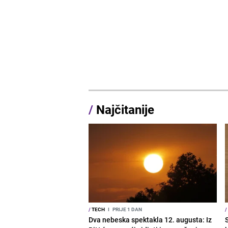
/
Najčitanije
/
TECH
I
PRIJE 1 DAN
/
Dva nebeska spektakla 12. augusta: Iz