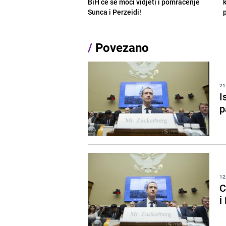
BiH će se moći vidjeti i pomračenje
Sunca i Perzeidi!
/
Povezano
21
I
p
12
C
i