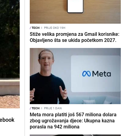
/
TECH
I
PRIJE OKO 19H
Stiže velika promjena za Gmail korisnike:
Objavljeno šta se ukida početkom 2027.
/
TECH
I
PRIJE 1 DAN
Meta mora platiti još 567 miliona dolara
cebook
zbog ugrožavanja djece: Ukupna kazna
porasla na 942 miliona