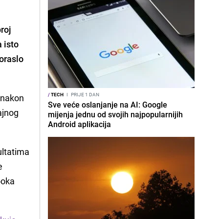
broj
 isto
oraslo
/
TECH
I
PRIJE 1 DAN
e nakon
Sve veće oslanjanje na AI: Google
ajnog
mijenja jednu od svojih najpopularnijih
Android aplikacija
ultatima
e
ooka