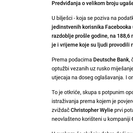
Predviđanja o velikom broju ugašeni
U bilješci - koja se poziva na poda
jedinstvenih korisnika Facebooka
razdoblje prošle godine, na 188,6
je i vrijeme koje su ljudi provodili
Prema podacima
Deutsche Bank
,
optužbi vezanih uz rusko miješanj
utjecaja na doseg oglašavanja. I on 
To je otkriće, skupa s potpunim o
istraživanja prema kojem je povje
zviždač
Christopher Wylie
prvi pot
neovlašteno korišteni u kompaniji