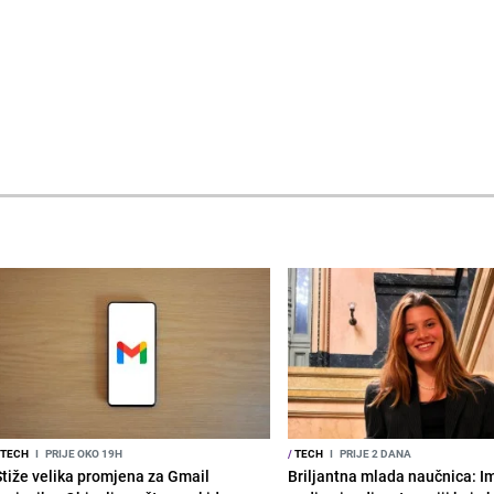
TECH
I
PRIJE OKO 19H
/
TECH
I
PRIJE 2 DANA
Stiže velika promjena za Gmail
Briljantna mlada naučnica: I