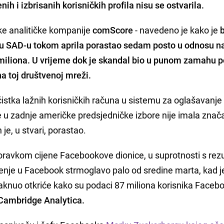
h i izbrisanih korisničkih profila nisu se ostvarila.
tke analitičke kompanije
comScore
- navedeno je kako je
 u SAD-u tokom aprila porastao sedam posto u odnosu na
 miliona. U vrijeme dok je skandal bio u punom zamahu p
 na toj društvenoj mreži.
 čistka lažnih korisničkih računa u sistemu za oglašavanj
e u zadnje američke predsjedničke izbore nije imala znač
je, u stvari, porastao.
poravkom cijene Facebookove dionice, u suprotnosti s rez
renje u Facebook strmoglavo palo od sredine marta, kad j
aknuo otkriće kako su podaci 87 miliona korisnika Faceb
Cambridge Analytica.