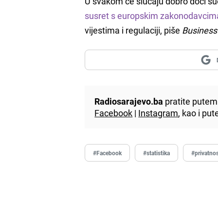
U svakom će slučaju dobro doći s
susret s europskim zakonodavcim
vijestima i regulaciji, piše
Business 
Radiosarajevo.ba
pratite putem 
Facebook
|
Instagram
, kao i p
#Facebook
#statistika
#privatno