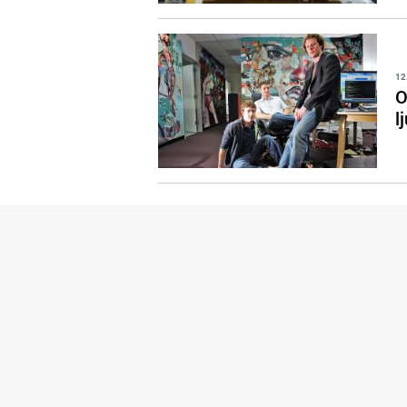
12
O
l