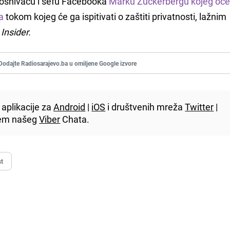
uosnivaču i šefu Facebooka
Marku Zuckerbergu kojeg oče
a
tokom kojeg će ga ispitivati o zaštiti privatnosti, lažnim
Insider.
Dodajte Radiosarajevo.ba u omiljene Google izvore
aplikacije za
Android
|
iOS
i društvenih mreža
Twitter
|
utem našeg
Viber
Chata.
st