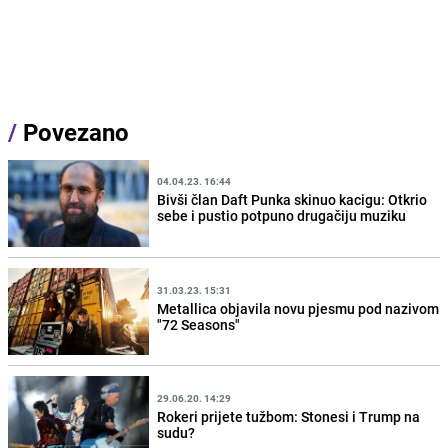
/
Povezano
04.04.23. 16:44
Bivši član Daft Punka skinuo kacigu: Otkrio
sebe i pustio potpuno drugačiju muziku
31.03.23. 15:31
Metallica objavila novu pjesmu pod nazivom
"72 Seasons"
29.06.20. 14:29
Rokeri prijete tužbom: Stonesi i Trump na
sudu?