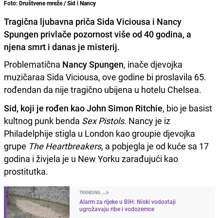
Foto: Društvene mreže / Sid i Nancy
Tragična ljubavna priča Sida Viciousa i Nancy
Spungen privlače pozornost više od 40 godina, a
njena smrt i danas je misterij.
Problematična
Nancy Spungen
, inače djevojka
muzičaraa Sida Viciousa, ove godine bi proslavila 65.
rođendan da nije tragično ubijena u hotelu Chelsea.
Sid, koji je rođen kao John Simon Ritchie
, bio je basist
kultnog punk benda
Sex Pistols
. Nancy je iz
Philadelphije stigla u London kao groupie djevojka
grupe
The Heartbreakers
, a pobjegla je od kuće sa 17
godina i živjela je u New Yorku zarađujući kao
prostitutka.
TRENDING
Alarm za rijeke u BiH: Niski vodostaji
ugrožavaju ribe i vodozemce