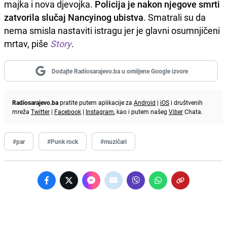
majka i nova djevojka.
Policija je nakon njegove smrti
zatvorila slučaj Nancyinog ubistva
. Smatrali su da
nema smisla nastaviti istragu jer je glavni osumnjičeni
mrtav, piše
Story
.
Dodajte Radiosarajevo.ba u omiljene Google izvore
Radiosarajevo.ba
pratite putem aplikacije za
Android
|
iOS
i društvenih
mreža
Twitter
|
Facebook
|
Instagram
, kao i putem našeg
Viber
Chata.
#par
#Punk rock
#muzičari