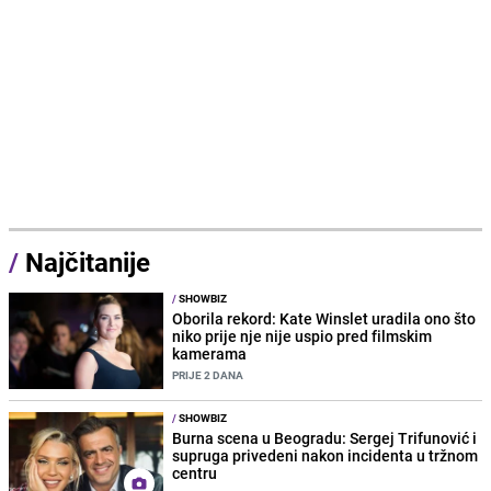
/
Najčitanije
/
SHOWBIZ
Oborila rekord: Kate Winslet uradila ono što
niko prije nje nije uspio pred filmskim
kamerama
PRIJE 2 DANA
/
SHOWBIZ
Burna scena u Beogradu: Sergej Trifunović i
supruga privedeni nakon incidenta u tržnom
centru