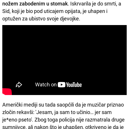
nožem zabodenim u stomak
. Iskrvarila je do smrti, a
Sid, koji je bio pod uticajem opijata, je uhapen i
optužen za ubistvo svoje djevojke.
Američki mediji su tada saopćili da je muzičar priznao
zločin rekavši: 'Jesam, ja sam to učinio… jer sam
je*eno pseto'. Zbog toga policija nije razmatrala druge
sumnjivce, ali nakon što je uhapšen, otkriveno je da je