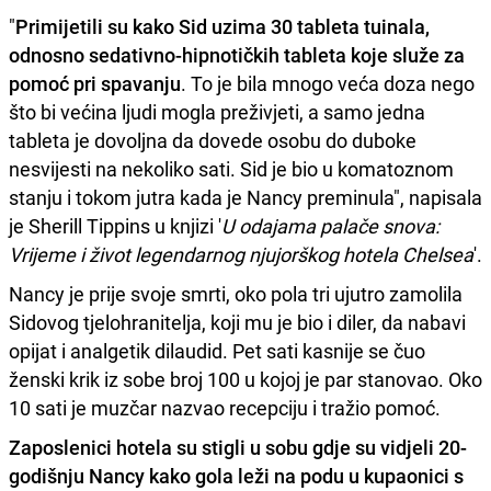
"
Primijetili su kako Sid uzima 30 tableta tuinala,
odnosno sedativno-hipnotičkih tableta koje služe za
pomoć pri spavanju
. To je bila mnogo veća doza nego
što bi većina ljudi mogla preživjeti, a samo jedna
tableta je dovoljna da dovede osobu do duboke
nesvijesti na nekoliko sati. Sid je bio u komatoznom
stanju i tokom jutra kada je Nancy preminula", napisala
je Sherill Tippins u knjizi '
U odajama palače snova:
Vrijeme i život legendarnog njujorškog hotela Chelsea
'.
Nancy je prije svoje smrti, oko pola tri ujutro zamolila
Sidovog tjelohranitelja, koji mu je bio i diler, da nabavi
opijat i analgetik dilaudid. Pet sati kasnije se čuo
ženski krik iz sobe broj 100 u kojoj je par stanovao. Oko
10 sati je muzčar nazvao recepciju i tražio pomoć.
Zaposlenici hotela su stigli u sobu gdje su vidjeli 20-
godišnju Nancy kako gola leži na podu u kupaonici s