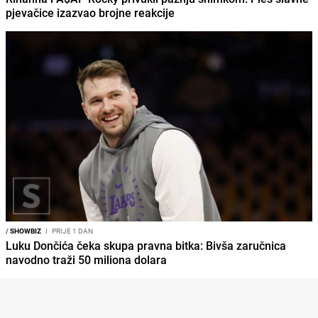
pjevačice izazvao brojne reakcije
/
SHOWBIZ
I
PRIJE 1 DAN
Luku Dončića čeka skupa pravna bitka: Bivša zaručnica
navodno traži 50 miliona dolara