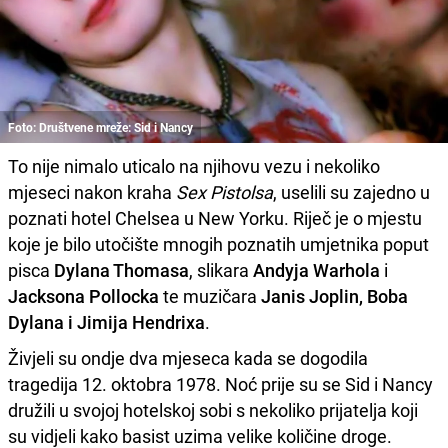
Foto: Društvene mreže: Sid i Nancy
To nije nimalo uticalo na njihovu vezu i nekoliko
mjeseci nakon kraha
Sex Pistolsa
, uselili su zajedno u
poznati hotel Chelsea u New Yorku. Riječ je o mjestu
koje je bilo utočište mnogih poznatih umjetnika poput
pisca
Dylana Thomasa
, slikara
Andyja Warhola
i
Jacksona Pollocka
te muzičara
Janis Joplin, Boba
Dylana i Jimija Hendrixa
.
Živjeli su ondje dva mjeseca kada se dogodila
tragedija 12. oktobra 1978. Noć prije su se Sid i Nancy
družili u svojoj hotelskoj sobi s nekoliko prijatelja koji
su vidjeli kako basist uzima velike količine droge.