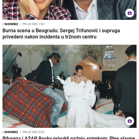
/
SHOWBIZ
I
PRIJE OKO 15H
Burna scena u Beogradu: Sergej Trifunović i supruga
privedeni nakon incidenta u tržnom centru
/
SHOWBIZ
I
PRIJE OKO 22H
Rihanna i A$AP Rocky privukli pažnju snimkom: Ples slavne