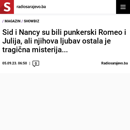
Otvor
/
MAGAZIN
/
SHOWBIZ
Sid i Nancy su bili punkerski Romeo i
Julija, ali njihova ljubav ostala je
tragična misterija...
05.09.23. 06:50
Radiosarajevo.ba
0