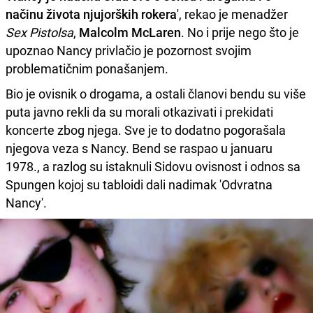
načinu života njujorških rokera
', rekao je menadžer
Sex Pistolsa
,
Malcolm McLaren
. No i prije nego što je
upoznao Nancy privlačio je pozornost svojim
problematičnim ponašanjem.
Bio je ovisnik o drogama, a ostali članovi bendu su više
puta javno rekli da su morali otkazivati i prekidati
koncerte zbog njega. Sve je to dodatno pogorašala
njegova veza s Nancy. Bend se raspao u januaru
1978., a razlog su istaknuli Sidovu ovisnost i odnos sa
Spungen kojoj su tabloidi dali nadimak 'Odvratna
Nancy'.