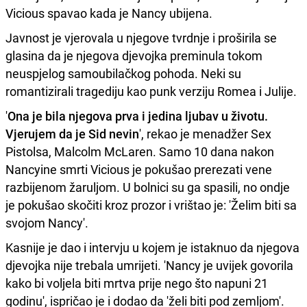
Vicious spavao kada je Nancy ubijena.
Javnost je vjerovala u njegove tvrdnje i proširila se
glasina da je njegova djevojka preminula tokom
neuspjelog samoubilačkog pohoda. Neki su
romantizirali tragediju kao punk verziju Romea i Julije.
'
Ona je bila njegova prva i jedina ljubav u životu.
Vjerujem da je Sid nevin
', rekao je menadžer Sex
Pistolsa, Malcolm McLaren. Samo 10 dana nakon
Nancyine smrti Vicious je pokušao prerezati vene
razbijenom žaruljom. U bolnici su ga spasili, no ondje
je pokušao skočiti kroz prozor i vrištao je: 'Želim biti sa
svojom Nancy'.
Kasnije je dao i intervju u kojem je istaknuo da njegova
djevojka nije trebala umrijeti. 'Nancy je uvijek govorila
kako bi voljela biti mrtva prije nego što napuni 21
godinu', ispričao je i dodao da 'želi biti pod zemljom'.