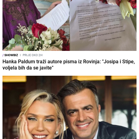
/
SHOWBIZ
I
PRIJE OKO 2H
Hanka Paldum traži autore pisma iz Rovinja: "Josipa i Stipe,
voljela bih da se javite"