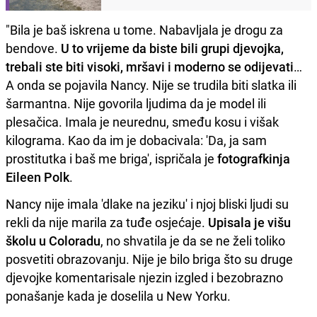
"Bila je baš iskrena u tome. Nabavljala je drogu za
bendove.
U to vrijeme da biste bili grupi djevojka,
trebali ste biti visoki, mršavi i moderno se odijevati
…
A onda se pojavila Nancy. Nije se trudila biti slatka ili
šarmantna. Nije govorila ljudima da je model ili
plesačica. Imala je neurednu, smeđu kosu i višak
kilograma. Kao da im je dobacivala: 'Da, ja sam
prostitutka i baš me briga', ispričala je
fotografkinja
Eileen Polk
.
Nancy nije imala 'dlake na jeziku' i njoj bliski ljudi su
rekli da nije marila za tuđe osjećaje.
Upisala je višu
školu u Coloradu
, no shvatila je da se ne želi toliko
posvetiti obrazovanju. Nije je bilo briga što su druge
djevojke komentarisale njezin izgled i bezobrazno
ponašanje kada je doselila u New Yorku.