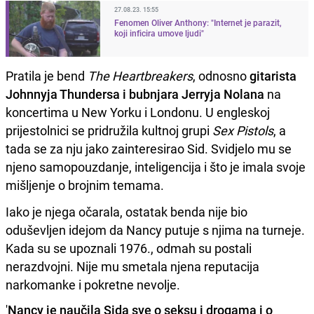
27.08.23. 15:55
Fenomen Oliver Anthony: "Internet je parazit,
koji inficira umove ljudi"
Pratila je bend
The Heartbreakers
, odnosno
gitarista
Johnnyja Thundersa i bubnjara Jerryja Nolana
na
koncertima u New Yorku i Londonu. U engleskoj
prijestolnici se pridružila kultnoj grupi
Sex Pistols
, a
tada se za nju jako zainteresirao Sid. Svidjelo mu se
njeno samopouzdanje, inteligencija i što je imala svoje
mišljenje o brojnim temama.
Iako je njega očarala, ostatak benda nije bio
oduševljen idejom da Nancy putuje s njima na turneje.
Kada su se upoznali 1976., odmah su postali
nerazdvojni. Nije mu smetala njena reputacija
narkomanke i pokretne nevolje.
'
Nancy je naučila Sida sve o seksu i drogama i o