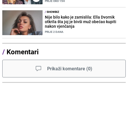
PRIJE OKO 15H
/
SHOWBIZ
Nije bilo kako je zamislila: Ella Dvornik
otkrila šta joj je bivši muž obećao kupiti
nakon vjenčanja
PRIJE 2 DANA
/
Komentari
Prikaži komentare
(
0
)