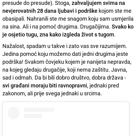
presude do presude). Stoga,
zahvaljujem svima na
nevjerovatnih 28 dana ljubavi i podrške
kojom ste me
obasipali. Nahranili ste me snagom koju sam usmjerila
na sina. Ali i na pomoć drugima. Drugačijima.
Svako ko
je osjetio tugu, zna kako izgleda život s tugom
.
Nažalost, spadam u takve i zato vas sve razumijem.
Jedina pomoć koju možemo dati jedni drugima jeste
podrška! Svakom čovjeku kojem je nanijeta nepravda,
na kojeg gledaju drugačije, koji nema zaštitu. Javna,
sad i odmah. Da bi bili dobro društvo, dobra država -
svi građani moraju biti ravnopravni
, jednaki pred
zakonom, ali prije svega jednaki u srcima.