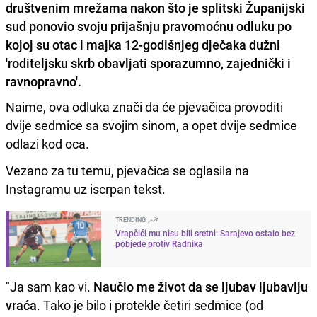
društvenim mrežama nakon što je splitski Županijski
sud ponovio svoju prijašnju pravomoćnu odluku po
kojoj su otac i majka 12-godišnjeg dječaka dužni
'roditeljsku skrb obavljati sporazumno, zajednički i
ravnopravno'.
Naime, ova odluka znači da će pjevačica provoditi
dvije sedmice sa svojim sinom, a opet dvije sedmice
odlazi kod oca.
Vezano za tu temu, pjevačica se oglasila na
Instagramu uz iscrpan tekst.
TRENDING
Vrapčići mu nisu bili sretni: Sarajevo ostalo bez
pobjede protiv Radnika
"Ja sam kao vi.
Naučio me život da se ljubav ljubavlju
vraća
. Tako je bilo i protekle četiri sedmice (od