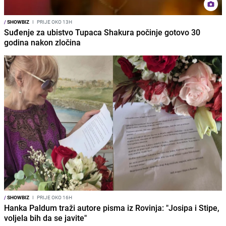
/
SHOWBIZ
I
PRIJE OKO 13H
Suđenje za ubistvo Tupaca Shakura počinje gotovo 30
godina nakon zločina
/
SHOWBIZ
I
PRIJE OKO 16H
Hanka Paldum traži autore pisma iz Rovinja: "Josipa i Stipe,
voljela bih da se javite"