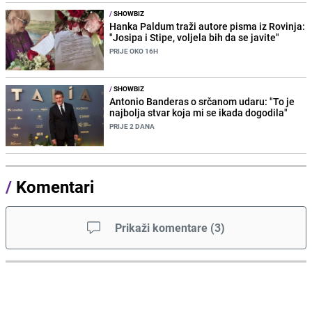
/
SHOWBIZ
Hanka Paldum traži autore pisma iz Rovinja:
"Josipa i Stipe, voljela bih da se javite"
PRIJE OKO 16H
/
SHOWBIZ
Antonio Banderas o srčanom udaru: "To je
najbolja stvar koja mi se ikada dogodila"
PRIJE 2 DANA
/
Komentari
Prikaži komentare
(
3
)