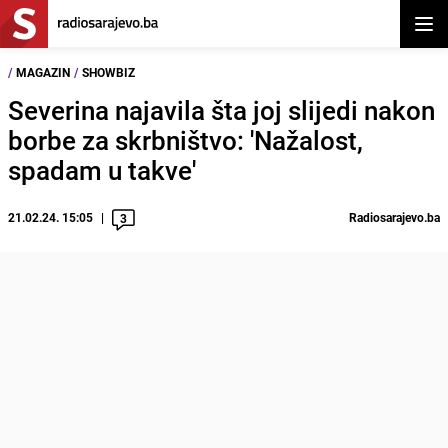
Otvor
/
MAGAZIN
/
SHOWBIZ
Severina najavila šta joj slijedi nakon
borbe za skrbništvo: 'Nažalost,
spadam u takve'
21.02.24. 15:05
Radiosarajevo.ba
3