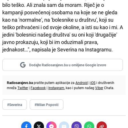
bilo teško. Ali znala sam da moram. Riječ je o
kampanji posvećenoj osobama na koje se ne gleda
kao na 'normalne', na 'bolesnike u društvu', koji su
teško prihvaćeni i od svoje okoline, a isti su kao i mi. A
jedini 'bolesnici našeg društva' su oni koji 'drugačije'
javno prokazuju, koji bi im oduzimali prava,
jednakost…", napisala je Severina na Instagramu.
Dodajte Radiosarajevo.ba u omiljene Google izvore
Radiosarajevo.ba
pratite putem aplikacije za
Android
|
iOS
i društvenih
mreža
Twitter
|
Facebook
|
Instagram
, kao i putem našeg
Viber
Chata.
#Severina
#Milan Popović