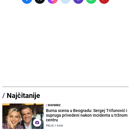
/
Najčitanije
/
SHOWBIZ
Burna scena u Beogradu: Sergej Trifunović i
supruga privedeni nakon incidenta u tržnom
centru
PRIJE 1 DAN