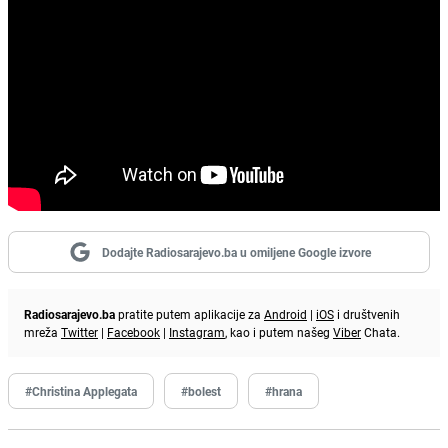
Dodajte Radiosarajevo.ba u omiljene Google izvore
Radiosarajevo.ba
pratite putem aplikacije za
Android
|
iOS
i društvenih
mreža
Twitter
|
Facebook
|
Instagram
, kao i putem našeg
Viber
Chata.
#Christina Applegata
#bolest
#hrana