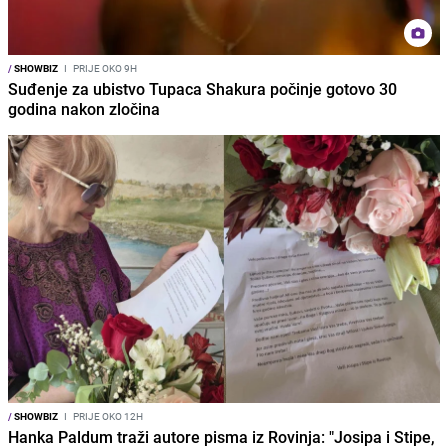
/
SHOWBIZ
I
PRIJE OKO 9H
Suđenje za ubistvo Tupaca Shakura počinje gotovo 30
godina nakon zločina
/
SHOWBIZ
I
PRIJE OKO 12H
Hanka Paldum traži autore pisma iz Rovinja: "Josipa i Stipe,