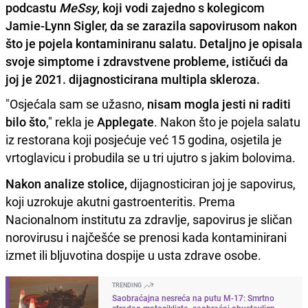
podcastu
MeSsy
, koji vodi zajedno s kolegicom
Jamie-Lynn Sigler, da se zarazila sapovirusom nakon
što je pojela kontaminiranu salatu. Detaljno je opisala
svoje simptome i zdravstvene probleme, ističući da
joj je 2021. dijagnosticirana multipla skleroza.
"Osjećala sam se užasno,
nisam mogla jesti ni raditi
bilo što
," rekla je
Applegate
. Nakon što je pojela salatu
iz restorana koji posjećuje već 15 godina, osjetila je
vrtoglavicu i probudila se u tri ujutro s jakim bolovima.
Nakon analize stolice,
dijagnosticiran joj je sapovirus,
koji uzrokuje akutni gastroenteritis. Prema
Nacionalnom institutu za zdravlje, sapovirus je sličan
norovirusu i najčešće se prenosi kada kontaminirani
izmet ili bljuvotina dospije u usta zdrave osobe.
TRENDING
Saobraćajna nesreća na putu M-17: Smrtno
stradao motociklista, saobraćaj obustavljen