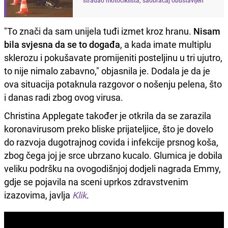
"To znači da sam unijela tuđi izmet kroz hranu.
Nisam
bila svjesna da se to događa
, a kada imate multiplu
sklerozu i pokušavate promijeniti posteljinu u tri ujutro,
to nije nimalo zabavno," objasnila je. Dodala je da je
ova situacija potaknula razgovor o nošenju pelena, što
i danas radi zbog ovog virusa.
Christina Applegate također je otkrila da se zarazila
koronavirusom preko bliske prijateljice, što je dovelo
do razvoja dugotrajnog covida i infekcije prsnog koša,
zbog čega joj je srce ubrzano kucalo. Glumica je dobila
veliku podršku na ovogodišnjoj dodjeli nagrada Emmy,
gdje se pojavila na sceni uprkos zdravstvenim
izazovima, javlja
Klik
.