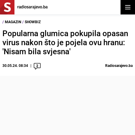
Otvor
/
MAGAZIN
/
SHOWBIZ
Popularna glumica pokupila opasan
virus nakon što je pojela ovu hranu:
'Nisam bila svjesna'
30.05.24. 08:34
Radiosarajevo.ba
2