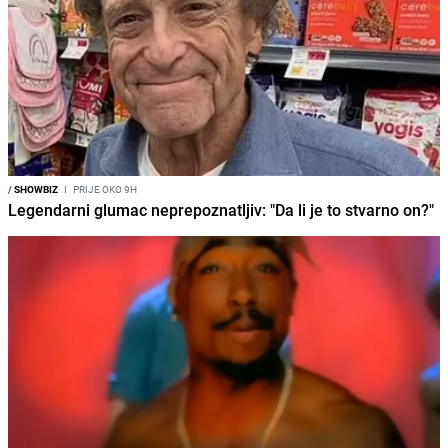
/
SHOWBIZ
I
PRIJE OKO 9H
Legendarni glumac neprepoznatljiv: "Da li je to stvarno on?"