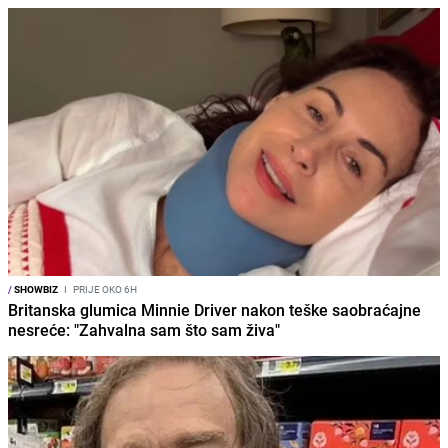
/
SHOWBIZ
I
PRIJE OKO 6H
Britanska glumica Minnie Driver nakon teške saobraćajne
nesreće: "Zahvalna sam što sam živa"