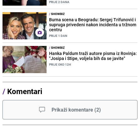
PRIJE 2 DANA
/
SHOWBIZ
Burna scena u Beogradu: Sergej Trifunović i
supruga privedeni nakon incidenta u tržnom
centru
PRIJE 1 DAN
/
SHOWBIZ
Hanka Paldum traži autore pisma iz Rovinja:
"Josipa i Stipe, voljela bih da se javite"
PRIJE OKO 12H
/
Komentari
Prikaži komentare
(
2
)