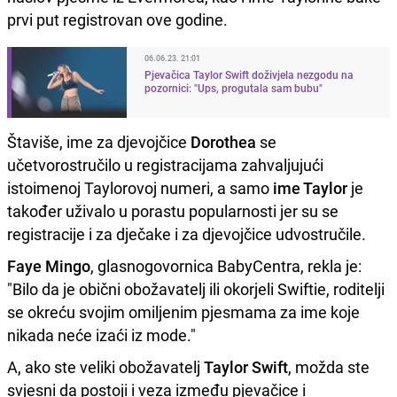
prvi put registrovan ove godine.
06.06.23. 21:01
Pjevačica Taylor Swift doživjela nezgodu na
pozornici: "Ups, progutala sam bubu"
Štaviše, ime za djevojčice
Dorothea
se
učetvorostručilo u registracijama zahvaljujući
istoimenoj Taylorovoj numeri, a samo
ime Taylor
je
također uživalo u porastu popularnosti jer su se
registracije i za dječake i za djevojčice udvostručile.
Faye Mingo
, glasnogovornica BabyCentra, rekla je:
"Bilo da je obični obožavatelj ili okorjeli Swiftie, roditelji
se okreću svojim omiljenim pjesmama za ime koje
nikada neće izaći iz mode."
A, ako ste veliki obožavatelj
Taylor Swift
, možda ste
svjesni da postoji i veza između pjevačice i