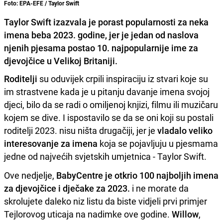
Foto: EPA-EFE / Taylor Swift
Taylor Swift izazvala je porast popularnosti za neka
imena beba 2023. godine, jer je jedan od naslova
njenih pjesama postao 10. najpopularnije ime za
djevojčice u Velikoj Britaniji.
Roditelji
su oduvijek crpili inspiraciju iz stvari koje su
im strastvene kada je u pitanju davanje imena svojoj
djeci, bilo da se radi o omiljenoj knjizi, filmu ili muzičaru
kojem se dive. I ispostavilo se da se oni koji su postali
roditelji 2023. nisu ništa drugačiji, jer je
vladalo veliko
interesovanje za imena
koja se pojavljuju u pjesmama
jedne od najvećih svjetskih umjetnica - Taylor Swift.
Ove nedjelje,
BabyCentre je otkrio 100 najboljih imena
za djevojčice i dječake za 2023.
i ne morate da
skrolujete daleko niz listu da biste vidjeli prvi primjer
Tejlorovog uticaja na nadimke ove godine.
Willow
,