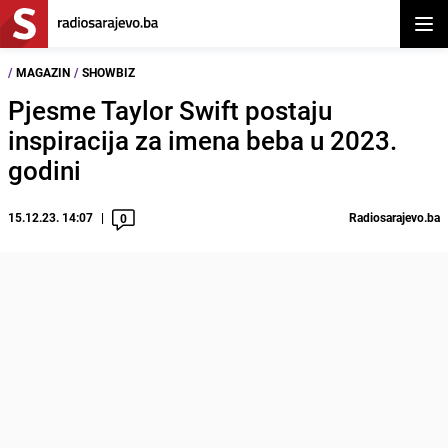
Otvor
/
MAGAZIN
/
SHOWBIZ
Pjesme Taylor Swift postaju
inspiracija za imena beba u 2023.
godini
15.12.23. 14:07
Radiosarajevo.ba
0