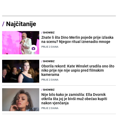
/
Najčitanije
/
SHOWBIZ
Znate li šta Dino Merlin pojede prije izlaska
na scenu? Njegov ritual iznenadio mnoge
PRIJE 2 DANA
/
SHOWBIZ
Oborila rekord: Kate Winslet uradila ono što
niko prije nje nije uspio pred filmskim
kamerama
PRIJE 2 DANA
/
SHOWBIZ
Nije bilo kako je zamislila: Ella Dvornik
otkrila šta joj je bivši muž obećao kupiti
nakon vjenčanja
PRIJE 2 DANA