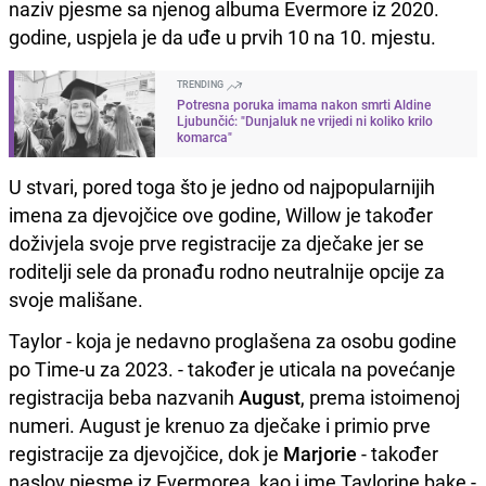
naziv pjesme sa njenog albuma Evermore iz 2020.
godine, uspjela je da uđe u prvih 10 na 10. mjestu.
TRENDING
Potresna poruka imama nakon smrti Aldine
Ljubunčić: "Dunjaluk ne vrijedi ni koliko krilo
komarca"
U stvari, pored toga što je jedno od najpopularnijih
imena za djevojčice ove godine, Willow je također
doživjela svoje prve registracije za dječake jer se
roditelji sele da pronađu rodno neutralnije opcije za
svoje mališane.
Taylor - koja je nedavno proglašena za osobu godine
po Time-u za 2023. - također je uticala na povećanje
registracija beba nazvanih
August
, prema istoimenoj
numeri. August je krenuo za dječake i primio prve
registracije za djevojčice, dok je
Marjorie
- također
naslov pjesme iz Evermorea, kao i ime Taylorine bake -