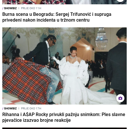
/
SHOWBIZ
I
PRIJE OKO 11H
Burna scena u Beogradu: Sergej Trifunović i supruga
privedeni nakon incidenta u tržnom centru
/
SHOWBIZ
I
PRIJE OKO 17H
Rihanna i A$AP Rocky privukli pažnju snimkom: Ples slavne
pjevačice izazvao brojne reakcije