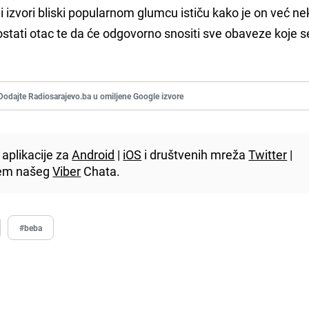
izvori bliski popularnom glumcu ističu kako je on već ne
tati otac te da će odgovorno snositi sve obaveze koje se
Dodajte Radiosarajevo.ba u omiljene Google izvore
aplikacije za
Android
|
iOS
i društvenih mreža
Twitter
|
utem našeg
Viber
Chata.
#beba