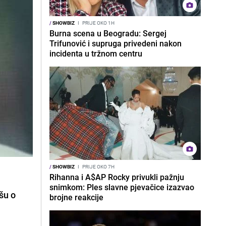
/
SHOWBIZ
I
PRIJE OKO 1H
Burna scena u Beogradu: Sergej
Trifunović i supruga privedeni nakon
incidenta u tržnom centru
/
SHOWBIZ
I
PRIJE OKO 7H
Rihanna i A$AP Rocky privukli pažnju
snimkom: Ples slavne pjevačice izazvao
šu o
brojne reakcije