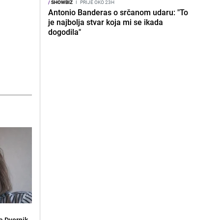
/
SHOWBIZ
I
PRIJE OKO 23H
Antonio Banderas o srčanom udaru: "To
je najbolja stvar koja mi se ikada
dogodila"
la Dvornik