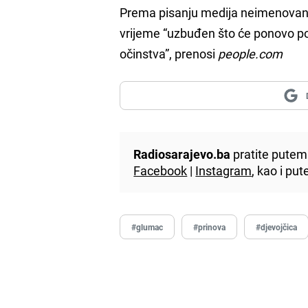
Prema pisanju medija neimenovani 
vrijeme “uzbuđen što će ponovo pos
očinstva”, prenosi
people.com
Radiosarajevo.ba
pratite putem 
Facebook
|
Instagram
, kao i p
#glumac
#prinova
#djevojčica