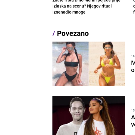
izlaska na scenu? Njegov ritual
o
iznenadio mnoge
/
Povezano
16
M
o
15
A
v