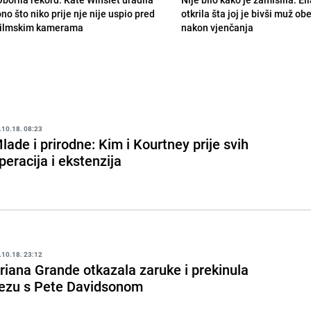
no što niko prije nje nije uspio pred
otkrila šta joj je bivši muž ob
filmskim kamerama
nakon vjenčanja
.10.18. 08:23
lade i prirodne: Kim i Kourtney prije svih
peracija i ekstenzija
.10.18. 23:12
riana Grande otkazala zaruke i prekinula
ezu s Pete Davidsonom