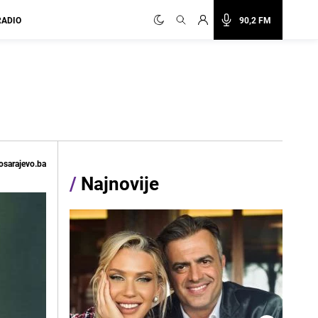
RADIO
90,2 FM
osarajevo.ba
/
Najnovije