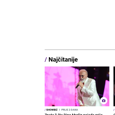
/
Najčitanije
/
SHOWBIZ
I
PRIJE 2 DANA
/
Znate li šta Dino Merlin pojede prije