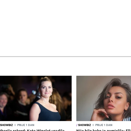
SHOWBIZ
I
PRIJE 1 DAN
/
SHOWBIZ
I
PRIJE 1 DAN
Oborila rekord: Kate Winslet uradila
Nije bilo kako je zamislila: El