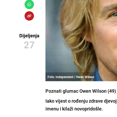
Dijeljenja
27
Foto: Independent / Owen Wilson
Poznati glumac Owen Wilson (49) j
Iako vijest o rođenju zdrave djevo
imenu i
kilaži novopridošle.