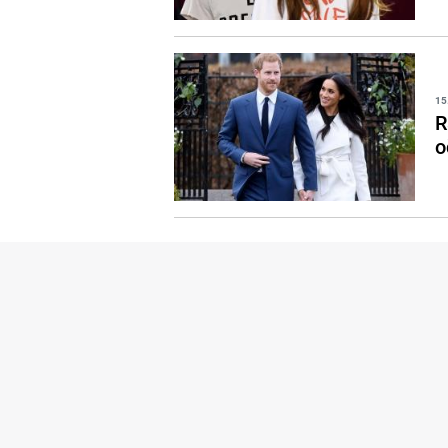
15
R
o