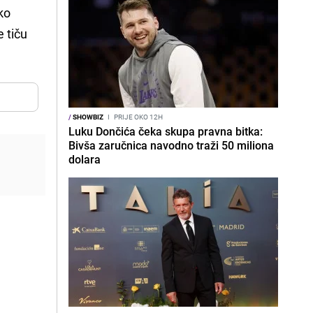
ko
 tiču
/
SHOWBIZ
I
PRIJE OKO 12H
Luku Dončića čeka skupa pravna bitka:
Bivša zaručnica navodno traži 50 miliona
dolara