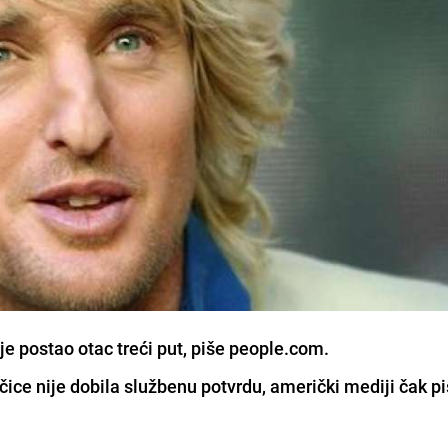
e postao otac treći put, piše people.com.
jčice nije dobila službenu potvrdu, američki mediji čak pi