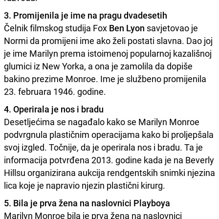
3. Promijenila je ime na pragu dvadesetih
Čelnik filmskog studija Fox
Ben Lyon
savjetovao je
Normi da promijeni ime ako želi postati slavna. Dao joj
je ime Marilyn prema istoimenoj popularnoj kazališnoj
glumici iz New Yorka, a ona je zamolila da dopiše
bakino prezime Monroe. Ime je službeno promijenila
23. februara 1946. godine.
4. Operirala je nos i bradu
Desetljećima se nagađalo kako se Marilyn Monroe
podvrgnula plastičnim operacijama kako bi proljepšala
svoj izgled. Točnije, da je operirala nos i bradu. Ta je
informacija potvrđena 2013. godine kada je na Beverly
Hillsu organizirana aukcija rendgentskih snimki njezina
lica koje je napravio njezin plastični kirurg.
5. Bila je prva žena na naslovnici Playboya
Marilyn Monroe bila je prva žena na naslovnici