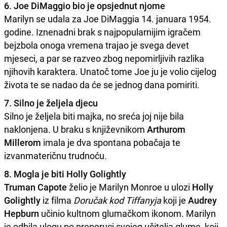
6. Joe DiMaggio bio je opsjednut njome
Marilyn se udala za Joe DiMaggia 14. januara 1954.
godine. Iznenadni brak s najpopularnijim igračem
bejzbola onoga vremena trajao je svega devet
mjeseci, a par se razveo zbog nepomirljivih razlika
njihovih karaktera. Unatoč tome Joe ju je volio cijelog
života te se nadao da će se jednog dana pomiriti.
7. Silno je željela djecu
Silno je željela biti majka, no sreća joj nije bila
naklonjena. U braku s književnikom
Arthurom
Millerom
imala je dva spontana pobačaja te
izvanmateričnu trudnoću.
8. Mogla je biti Holly Golightly
Truman Capote
želio je Marilyn Monroe u ulozi
Holly
Golightly
iz filma
Doručak kod Tiffanyja
koji je
Audrey
Hepburn
učinio kultnom glumačkom ikonom. Marilyn
je odbila ulogu po preporuci svojeg učitelja glume, koji