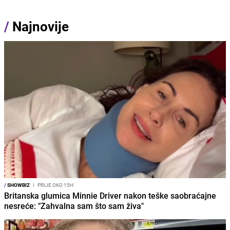
/
Najnovije
/
SHOWBIZ
I
PRIJE OKO 15H
Britanska glumica Minnie Driver nakon teške saobraćajne
nesreće: "Zahvalna sam što sam živa"