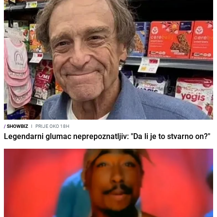
/
SHOWBIZ
I
PRIJE OKO 18H
Legendarni glumac neprepoznatljiv: "Da li je to stvarno on?"