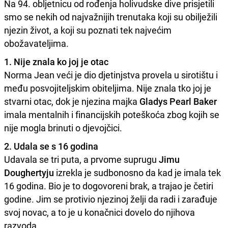
Na 94. obljetnicu od rođenja holivudske dive prisjetili
smo se nekih od najvažnijih trenutaka koji su obilježili
njezin život, a koji su poznati tek najvećim
obožavateljima.
1. Nije znala ko joj je otac
Norma Jean veći je dio djetinjstva provela u sirotištu i
među posvojiteljskim obiteljima. Nije znala tko joj je
stvarni otac, dok je njezina majka
Gladys Pearl Baker
imala mentalnih i financijskih poteškoća zbog kojih se
nije mogla brinuti o djevojčici.
2. Udala se s 16 godina
Udavala se tri puta, a prvome suprugu
Jimu
Doughertyju
izrekla je sudbonosno da kad je imala tek
16 godina. Bio je to dogovoreni brak, a trajao je četiri
godine. Jim se protivio njezinoj želji da radi i zarađuje
svoj novac, a to je u konačnici dovelo do njihova
razvoda.