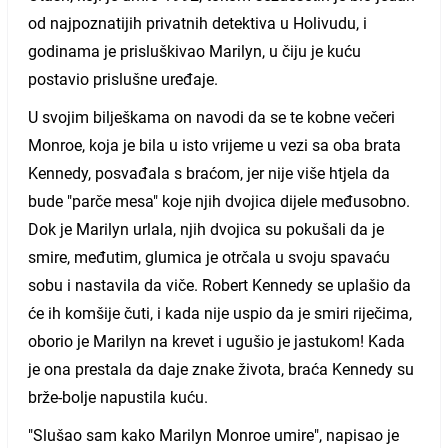
od najpoznatijih privatnih detektiva u Holivudu, i
godinama je prisluškivao Marilyn, u čiju je kuću
postavio prislušne uređaje.
U svojim bilješkama on navodi da se te kobne večeri
Monroe, koja je bila u isto vrijeme u vezi sa oba brata
Kennedy, posvađala s braćom, jer nije više htjela da
bude "parče mesa" koje njih dvojica dijele međusobno.
Dok je Marilyn urlala, njih dvojica su pokušali da je
smire, međutim, glumica je otrčala u svoju spavaću
sobu i nastavila da viče. Robert Kennedy se uplašio da
će ih komšije čuti, i kada nije uspio da je smiri riječima,
oborio je Marilyn na krevet i ugušio je jastukom! Kada
je ona prestala da daje znake života, braća Kennedy su
brže-bolje napustila kuću.
"Slušao sam kako Marilyn Monroe umire", napisao je