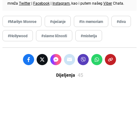
mreža
Twitter
|
Facebook
|
Instagram
, kao i putem našeg
Viber
Chata.
#Marilyn Monroe
#sjećanje
#In memoriam
#diva
#Hollywood
#slavne ličnosti
#misterija
45
Dijeljenja