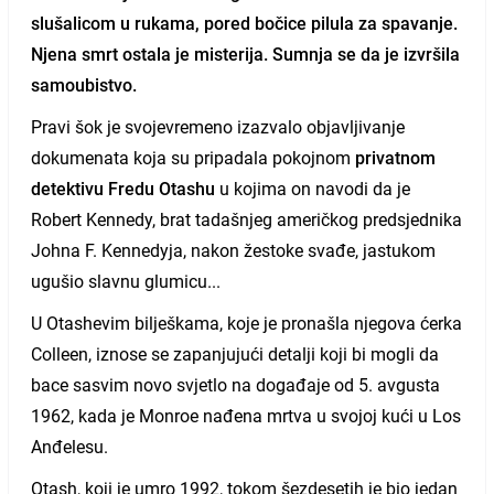
slušalicom u rukama, pored bočice pilula za spavanje.
Njena smrt ostala je misterija
. Sumnja se da je izvršila
samoubistvo.
Pravi šok je svojevremeno izazvalo objavljivanje
dokumenata koja su pripadala pokojnom
privatnom
detektivu Fredu Otashu
u kojima on navodi da je
Robert Kennedy, brat tadašnjeg američkog predsjednika
Johna F. Kennedyja, nakon žestoke svađe, jastukom
ugušio slavnu glumicu...
U Otashevim bilješkama, koje je pronašla njegova ćerka
Colleen, iznose se zapanjujući detalji koji bi mogli da
bace sasvim novo svjetlo na događaje od 5. avgusta
1962, kada je Monroe nađena mrtva u svojoj kući u Los
Anđelesu.
Otash, koji je umro 1992, tokom šezdesetih je bio jedan