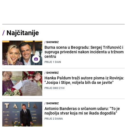
/
Najčitanije
/
SHOWBIZ
Burna scena u Beogradu: Sergej Trifunović i
supruga privedeni nakon incidenta u tržnom
centru
PRIJE 1 DAN
/
SHOWBIZ
Hanka Paldum traži autore pisma iz Rovinja:
"Josipa i Stipe, voljela bih da se javite"
PRIJE OKO 21H
/
SHOWBIZ
Antonio Banderas o srčanom udaru: "To je
najbolja stvar koja mi se ikada dogodila"
PRIJE 2 DANA