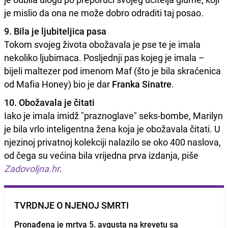
je mislio da ona ne može dobro odraditi taj posao.
9. Bila je ljubiteljica pasa
Tokom svojeg života obožavala je pse te je imala
nekoliko ljubimaca. Posljednji pas kojeg je imala –
bijeli maltezer pod imenom Maf (što je bila skraćenica
od Mafia Honey) bio je dar
Franka Sinatre
.
10. Obožavala je čitati
Iako je imala imidž "praznoglave" seks-bombe, Marilyn
je bila vrlo inteligentna žena koja je obožavala čitati. U
njezinoj privatnoj kolekciji nalazilo se oko 400 naslova,
od čega su većina bila vrijedna prva izdanja, piše
Zadovoljna.hr
.
TVRDNJE O NJENOJ SMRTI
Pronađena je mrtva 5. avgusta na krevetu sa