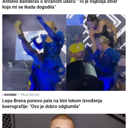
Antonio Banderas o srčanom udaru: "To je najbolja stvar
koja mi se ikada dogodila"
/
SHOWBIZ
I
PRIJE OKO 8H
Lepa Brena ponovo pala na bini tokom izvođenja
koerografije: "Ovo je dobro odglumila"