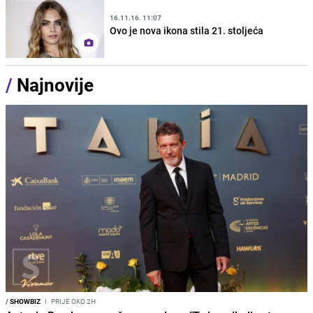
16.11.16. 11:07
Ovo je nova ikona stila 21. stoljeća
/
Najnovije
/
SHOWBIZ
I
PRIJE OKO 2H