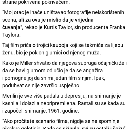
strane pokrivena pokrivačem.
"Moj otac je inače uništavao fotografije neiskorištenih
scena,
ali za ovu je mislio da je vrijedna
čuvanja",
rekao je Kurtis Taylor, sin producenta Franka
Taylora.
Taj film priča o trojici kauboja koji se takmiče za lijepu
ženu, bio je poklon glumici od njenog muža.
Kako je Miller shvatio da njegova supruga očajnički želi
da se bavi glumom odlučio je da se angažira
i pomogne joj da snimi jedan film s njim. Ipak,
poduhvat se nije završio uspješno.
Merilin je sve više padala u depresiju, na snimanje je
kasnila i dolazila nepripremljena. Rastali su se kada su
i započeli snimanje, 1961. godine.
"Ako pročitate scenario filma, nigdje se ne spominje
nikakva golotinja.
Kada se skinula, svi su ostali i šoku"
,