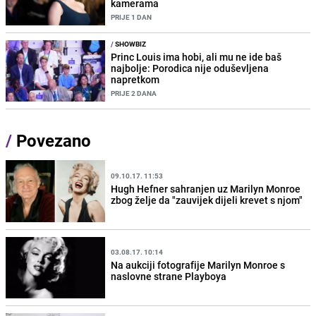
kamerama
PRIJE 1 DAN
/
SHOWBIZ
Princ Louis ima hobi, ali mu ne ide baš
najbolje: Porodica nije oduševljena
napretkom
PRIJE 2 DANA
/
Povezano
09.10.17. 11:53
Hugh Hefner sahranjen uz Marilyn Monroe
zbog želje da "zauvijek dijeli krevet s njom"
03.08.17. 10:14
Na aukciji fotografije Marilyn Monroe s
naslovne strane Playboya