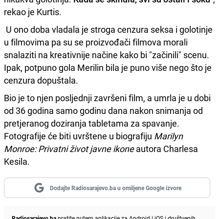
rekao je Kurtis.
U ono doba vladala je stroga cenzura seksa i golotinje
u filmovima pa su se proizvođači filmova morali
snalaziti na kreativnije načine kako bi "začinili" scenu.
Ipak, potpuno gola Merilin bila je puno više nego što je
cenzura dopuštala.
Bio je to njen posljednji završeni film, a umrla je u dobi
od 36 godina samo godinu dana nakon snimanja od
pretjeranog doziranja tabletama za spavanje.
Fotografije će biti uvrštene u biografiju
Marilyn
Monroe: Privatni život javne ikone
autora Charlesa
Kesila.
Dodajte Radiosarajevo.ba u omiljene Google izvore
Radiosarajevo.ba
pratite putem aplikacije za
Android
|
iOS
i društvenih