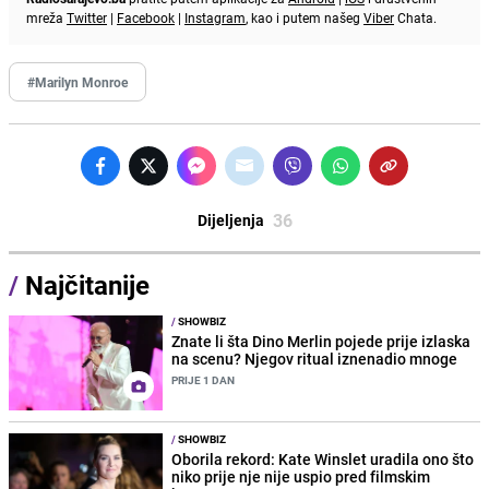
mreža
Twitter
|
Facebook
|
Instagram
, kao i putem našeg
Viber
Chata.
#Marilyn Monroe
36
Dijeljenja
/
Najčitanije
/
SHOWBIZ
Znate li šta Dino Merlin pojede prije izlaska
na scenu? Njegov ritual iznenadio mnoge
PRIJE 1 DAN
/
SHOWBIZ
Oborila rekord: Kate Winslet uradila ono što
niko prije nje nije uspio pred filmskim