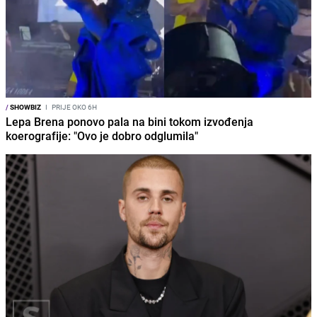
/
SHOWBIZ
I
PRIJE OKO 6H
Lepa Brena ponovo pala na bini tokom izvođenja
koerografije: "Ovo je dobro odglumila"