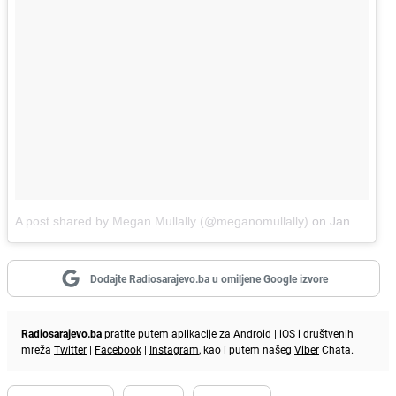
A post shared by Megan Mullally (@meganomullally)
on
Jan 10, 2018 at 9:51pm PST
Dodajte Radiosarajevo.ba u omiljene Google izvore
Radiosarajevo.ba
pratite putem aplikacije za
Android
|
iOS
i društvenih
mreža
Twitter
|
Facebook
|
Instagram
, kao i putem našeg
Viber
Chata.