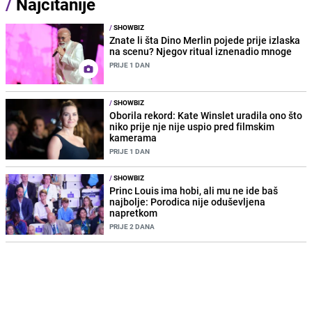
/
Najčitanije
/
SHOWBIZ
Znate li šta Dino Merlin pojede prije izlaska
na scenu? Njegov ritual iznenadio mnoge
PRIJE 1 DAN
/
SHOWBIZ
Oborila rekord: Kate Winslet uradila ono što
niko prije nje nije uspio pred filmskim
kamerama
PRIJE 1 DAN
/
SHOWBIZ
Princ Louis ima hobi, ali mu ne ide baš
najbolje: Porodica nije oduševljena
napretkom
PRIJE 2 DANA