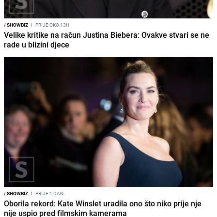
/
SHOWBIZ
I
PRIJE OKO 13H
Velike kritike na račun Justina Biebera: Ovakve stvari se ne
rade u blizini djece
/
SHOWBIZ
I
PRIJE 1 DAN
Oborila rekord: Kate Winslet uradila ono što niko prije nje
nije uspio pred filmskim kamerama