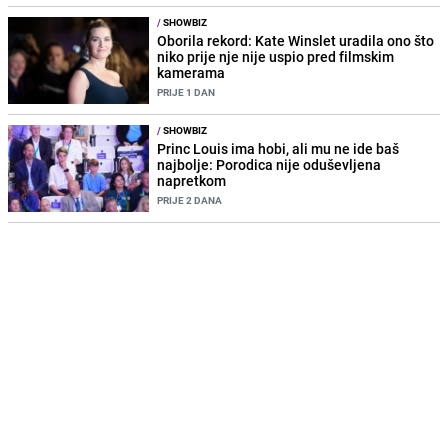
/
SHOWBIZ
Oborila rekord: Kate Winslet uradila ono što
niko prije nje nije uspio pred filmskim
kamerama
PRIJE 1 DAN
/
SHOWBIZ
Princ Louis ima hobi, ali mu ne ide baš
najbolje: Porodica nije oduševljena
napretkom
PRIJE 2 DANA