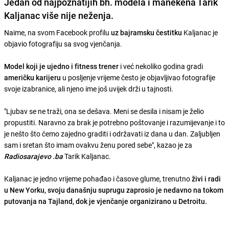
Jedan od najpoznatijih bh. modela i manekena Tarik
Kaljanac više nije neženja.
Naime, na svom Facebook profilu
uz bajramsku čestitku
Kaljanac je
objavio fotografiju sa svog vjenčanja.
Model koji je ujedno i fitness trener
i već nekoliko godina gradi
američku karijeru
u posljenje vrijeme često je objavljivao fotografije
svoje izabranice, ali njeno ime još uvijek drži u tajnosti.
"Ljubav se ne traži, ona se dešava. Meni se desila i nisam je želio
propustiti. Naravno za brak je potrebno poštovanje i razumijevanje i to
je nešto što ćemo zajedno graditi i održavati iz dana u dan. Zaljubljen
sam i sretan što imam ovakvu ženu pored sebe", kazao je za
Radiosarajevo
.ba
Tarik Kaljanac.
Kaljanac je jedno vrijeme pohađao i časove glume, trenutno
živi i radi
u New Yorku, svoju današnju suprugu zaprosio je nedavno na tokom
putovanja na Tajland,
dok je vjenčanje organizirano u Detroitu.