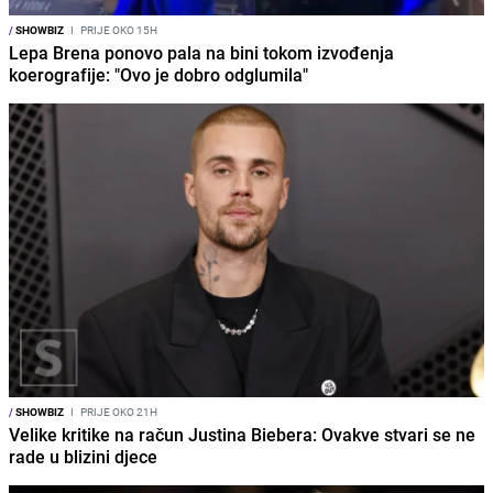
/
SHOWBIZ
I
PRIJE OKO 15H
Lepa Brena ponovo pala na bini tokom izvođenja
koerografije: "Ovo je dobro odglumila"
/
SHOWBIZ
I
PRIJE OKO 21H
Velike kritike na račun Justina Biebera: Ovakve stvari se ne
rade u blizini djece