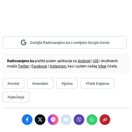
Dodajte Radiosarajevo.ba u omiljene Google izvore
Radiosarajevo.ba
pratite putem aplikacije za
Android
|
iOS
i društvenih
mreža
Twitter
|
Facebook
|
Instagram
, kao i putem našeg
Viber
Chata.
#model
#maneken
#ljubav
#Tarik Kaljanac
#vjenčanje