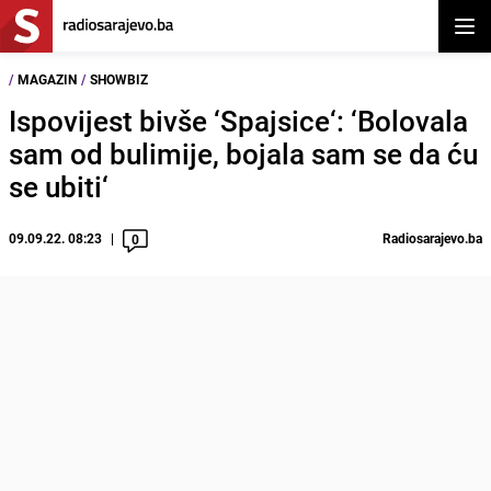
Otvor
/
MAGAZIN
/
SHOWBIZ
Ispovijest bivše ‘Spajsice‘: ‘Bolovala
sam od bulimije, bojala sam se da ću
se ubiti‘
09.09.22. 08:23
Radiosarajevo.ba
0