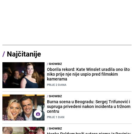
/
Najčitanije
/
SHOWBIZ
Oborila rekord: Kate Winslet uradila ono što
niko prije nje nije uspio pred filmskim
kamerama
PRIJE 2 DANA
/
SHOWBIZ
Burna scena u Beogradu: Sergej Trifunović i
supruga privedeni nakon incidenta u tržnom
centru
PRIJE 1 DAN
/
SHOWBIZ
Hanka Paldum traži autore pisma iz Rovinja: