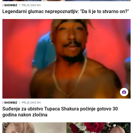
/
SHOWBIZ
I
PRIJE OKO 9H
Legendarni glumac neprepoznatljiv: "Da li je to stvarno on?"
/
SHOWBIZ
I
PRIJE OKO 9H
Suđenje za ubistvo Tupaca Shakura počinje gotovo 30
godina nakon zločina