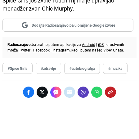
Spice Girls još zvale Touch i njima je upravljao
menadžer zvan Chic Murphy.
Dodajte Radiosarajevo.ba u omiljene Google izvore
Radiosarajevo.ba
pratite putem aplikacije za
Android
|
iOS
i društvenih
mreža
Twitter
|
Facebook
|
Instagram
, kao i putem našeg
Viber
Chata.
#Spice Girls
#zdravlje
#autobiografija
#muzika