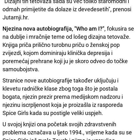
"Dizajni tih tetovaža sada su već toliko staromodni i
odmah primijetite da dolaze iz devedesetih", prenosi
Jutarnji.hr.
Njezina nova autobiografija, "Who am I?"
, fokusira se
na dublje i mračnije teme od lošeg dizajna tetovaže.
Knjiga priča prilično turobnu priču o ženskoj pop
zvijezdi, kojom dominiraju klinička depresija i
poremećaj prehrane koji ju je skoro odveo do točke
samoubojstva.
Stranice nove autobiografije također uključuju i
klevetu radničke klase zbog toga što je postala
bogata, njezin prezir prema medijskom nadzoru i
njezinu iscrpljenost koja je proizašla iz rasporeda
Spice Girls kada su postigle veliki uspjeh.
U svojoj knjizi ona početak svojih zdravstvenih
problema označava u ljeto 1994., vrijeme kada su se