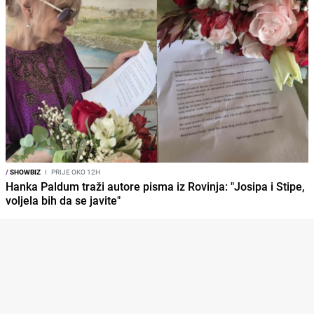
/
SHOWBIZ
I
PRIJE OKO 12H
Hanka Paldum traži autore pisma iz Rovinja: "Josipa i Stipe,
voljela bih da se javite"