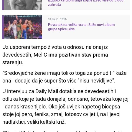
zahvata
18.06.21. 12:25
Povratak na velika vrata: Stiže novi album
grupe Spice Girls
Uz usporeni tempo života u odnosu na onaj iz
devedesetih, Mel C
ima pozitivan stav prema
starenju.
"Sredovječne žene imaju toliko toga za ponuditi" kaže
ona i dodaje da je super što više "nisu nevidljive".
U intervjuu za Daily Mail dotakla se devedesetih i
odluka koje je tada donijela, odnosno, tetovaža koje joj
i danas krase tijelo. Oko još uvijek napetog bicepsa
stoje joj pero, feniks, zmaj, lotosov cvijet i, na lijevoj
nadlaktici, veliki keltski križ.