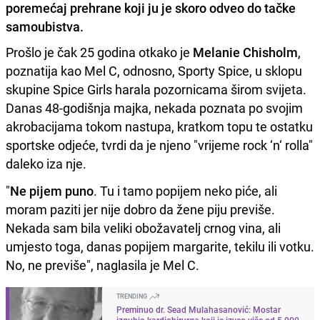
poremećaj prehrane koji ju je skoro odveo do tačke
samoubistva.
Prošlo je čak 25 godina otkako je
Melanie Chisholm
,
poznatija kao Mel C, odnosno, Sporty Spice, u sklopu
skupine Spice Girls harala pozornicama širom svijeta.
Danas 48-godišnja majka, nekada poznata po svojim
akrobacijama tokom nastupa, kratkom topu te ostatku
sportske odjeće, tvrdi da je njeno "vrijeme rock ‘n‘ rolla"
daleko iza nje.
"
Ne pijem puno
. Tu i tamo popijem neko piće, ali
moram paziti jer nije dobro da žene piju previše.
Nekada sam bila veliki obožavatelj crnog vina, ali
umjesto toga, danas popijem margarite, tekilu ili votku.
No, ne previše", naglasila je Mel C.
TRENDING
Preminuo dr. Sead Mulahasanović: Mostar
izgubio kardiohirurga koji je izveo više od 5.000