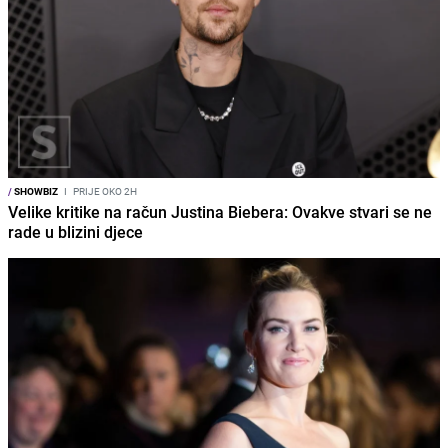
/
SHOWBIZ
I
PRIJE OKO 2H
Velike kritike na račun Justina Biebera: Ovakve stvari se ne
rade u blizini djece