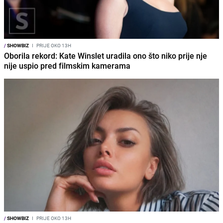
/
SHOWBIZ
I
PRIJE OKO 13H
Oborila rekord: Kate Winslet uradila ono što niko prije nje
nije uspio pred filmskim kamerama
/
SHOWBIZ
I
PRIJE OKO 13H