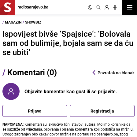
Otvor
/
MAGAZIN
/
SHOWBIZ
Ispovijest bivše ‘Spajsice‘: ‘Bolovala
sam od bulimije, bojala sam se da ću
se ubiti‘
/
Komentari (0)
Povratak na članak
Objavite komentar kao gost ili se prijavite.
Prijava
Registracija
NAPOMENA:
Komentari su isključivo lični stavovi autora. Molimo korisnike da
se suzdrže od vrijeđanja, psovanja i pisanja komentara koji podstiču na mržnju.
Strogo zabranjen bilo kakav govor mržnje na portalu radiosarajevo.ba, zbog