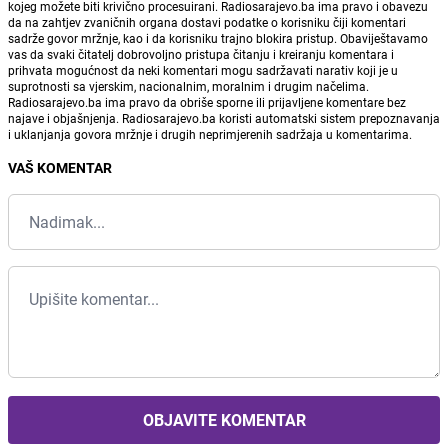
kojeg možete biti krivično procesuirani. Radiosarajevo.ba ima pravo i obavezu
da na zahtjev zvaničnih organa dostavi podatke o korisniku čiji komentari
sadrže govor mržnje, kao i da korisniku trajno blokira pristup. Obaviještavamo
vas da svaki čitatelj dobrovoljno pristupa čitanju i kreiranju komentara i
prihvata mogućnost da neki komentari mogu sadržavati narativ koji je u
suprotnosti sa vjerskim, nacionalnim, moralnim i drugim načelima.
Radiosarajevo.ba ima pravo da obriše sporne ili prijavljene komentare bez
najave i objašnjenja. Radiosarajevo.ba koristi automatski sistem prepoznavanja
i uklanjanja govora mržnje i drugih neprimjerenih sadržaja u komentarima.
VAŠ KOMENTAR
OBJAVITE KOMENTAR