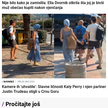
Nije bilo kako je zamislila: Ella Dvornik otkrila šta joj je bivši
muž obećao kupiti nakon vjenčanja
/
SHOWBIZ
I
PRIJE OKO 20H
Kamere ih 'uhvatile': Slavne ličnosti Katy Perry i njen partner
Justin Trudeau stigli u Crnu Goru
/
Pročitajte još