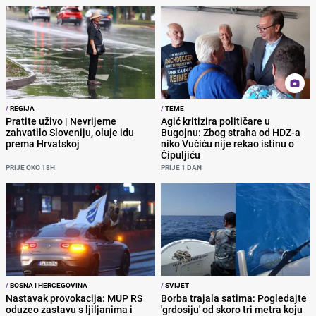
/
REGIJA
/
TEME
Pratite uživo | Nevrijeme
Agić kritizira političare u
zahvatilo Sloveniju, oluje idu
Bugojnu: Zbog straha od HDZ-a
prema Hrvatskoj
niko Vučiću nije rekao istinu o
Čipuljiću
PRIJE OKO 18H
PRIJE 1 DAN
/
BOSNA I HERCEGOVINA
/
SVIJET
Nastavak provokacija: MUP RS
Borba trajala satima: Pogledajte
oduzeo zastavu s ljiljanima i
'grdosiju' od skoro tri metra koju