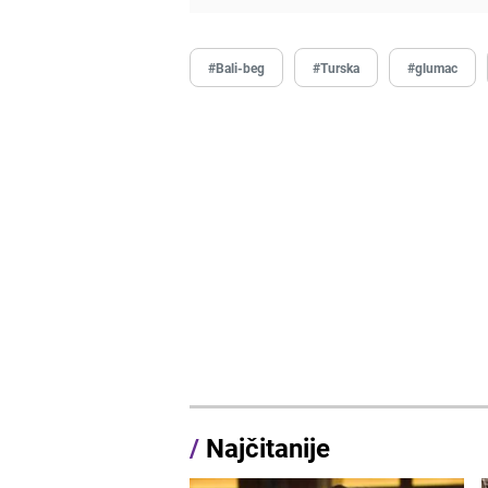
#Bali-beg
#Turska
#glumac
/
Najčitanije