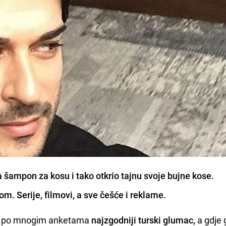
 šampon za kosu i tako otkrio tajnu svoje bujne kose.
m. Serije, filmovi, a sve češće i reklame.
rak po mnogim anketama
najzgodniji turski glumac,
a gdje 