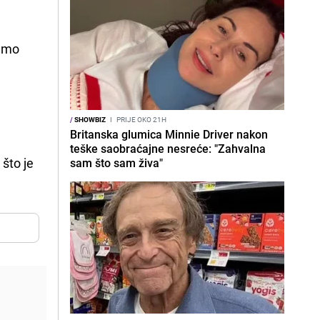
samo
/
SHOWBIZ
I
PRIJE OKO 21H
Britanska glumica Minnie Driver nakon
teške saobraćajne nesreće: "Zahvalna
r
što je
sam što sam živa"