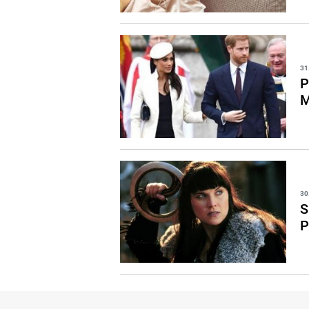
31
P
M
30
S
P