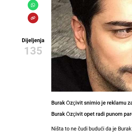
Dijeljenja
135
Burak Özçivit snimio je reklamu za
Burak Özçivit
opet radi punom paro
Ništa to ne čudi budući da je Bu