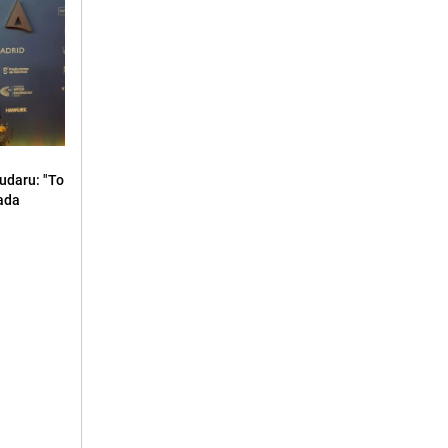
udaru: "To
kada