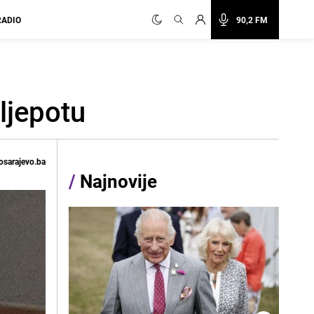
RADIO
90,2 FM
ljepotu
osarajevo.ba
/
Najnovije