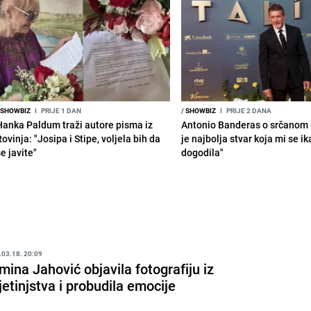
SHOWBIZ
I
PRIJE 1 DAN
/
SHOWBIZ
I
PRIJE 2 DANA
Hanka Paldum traži autore pisma iz
Antonio Banderas o srčanom 
ovinja: "Josipa i Stipe, voljela bih da
je najbolja stvar koja mi se i
e javite"
dogodila"
.03.18. 20:09
mina Jahović objavila fotografiju iz
jetinjstva i probudila emocije