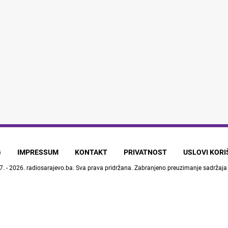
G
IMPRESSUM
KONTAKT
PRIVATNOST
USLOVI KOR
7. - 2026.
radiosarajevo.ba
. Sva prava pridržana. Zabranjeno preuzimanje sadržaja