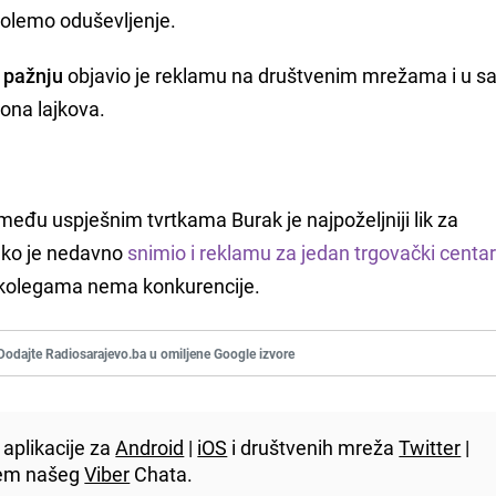
 golemo oduševljenje.
i pažnju
objavio je reklamu na društvenim mrežama i u 
iona lajkova.
među uspješnim tvrtkama Burak je najpoželjniji lik za
ako je nedavno
snimio i reklamu za jedan trgovački centa
kolegama nema konkurencije.
Dodajte Radiosarajevo.ba u omiljene Google izvore
aplikacije za
Android
|
iOS
i društvenih mreža
Twitter
|
utem našeg
Viber
Chata.