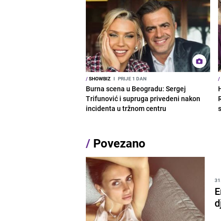
/
SHOWBIZ
I
PRIJE 1 DAN
/
Burna scena u Beogradu: Sergej
Trifunović i supruga privedeni nakon
R
incidenta u tržnom centru
s
/
Povezano
31
E
d