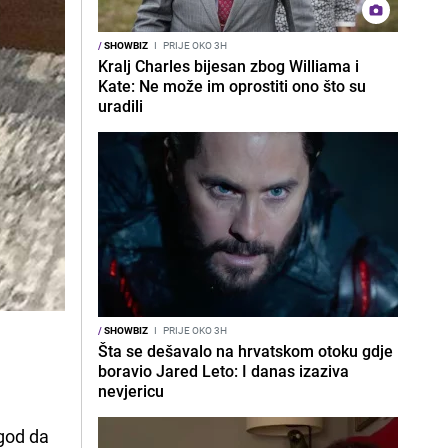
/
SHOWBIZ
I
PRIJE OKO 3H
Kralj Charles bijesan zbog Williama i
Kate: Ne može im oprostiti ono što su
uradili
/
SHOWBIZ
I
PRIJE OKO 3H
Šta se dešavalo na hrvatskom otoku gdje
boravio Jared Leto: I danas izaziva
nevjericu
god da