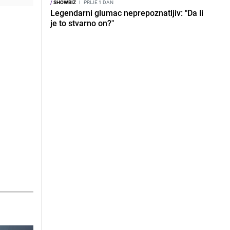
/
SHOWBIZ
I
PRIJE 1 DAN
Legendarni glumac neprepoznatljiv: "Da li
je to stvarno on?"