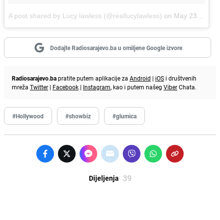
A post shared by Lucy lawless (@reallucylawless)
on
May 23, 2017 at 7:44pm PDT
Dodajte Radiosarajevo.ba u omiljene Google izvore
Radiosarajevo.ba
pratite putem aplikacije za
Android
|
iOS
i društvenih
mreža
Twitter
|
Facebook
|
Instagram
, kao i putem našeg
Viber
Chata.
#Hollywood
#showbiz
#glumica
39
Dijeljenja