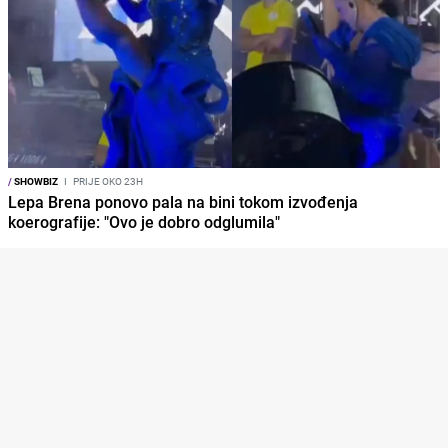
/
SHOWBIZ
I
PRIJE OKO 23H
Lepa Brena ponovo pala na bini tokom izvođenja
koerografije: "Ovo je dobro odglumila"