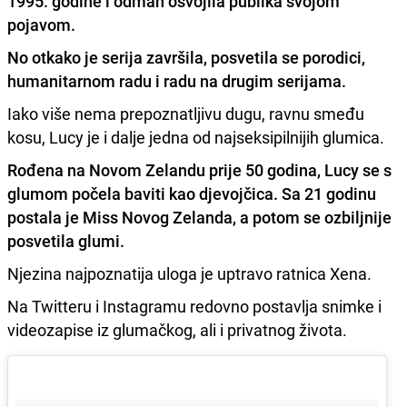
1995. godine i odmah osvojila publika svojom
pojavom.
No otkako je serija završila, posvetila se porodici,
humanitarnom radu i radu na drugim serijama.
Iako više nema prepoznatljivu dugu, ravnu smeđu
kosu, Lucy je i dalje jedna od najseksipilnijih glumica.
Rođena na Novom Zelandu prije 50 godina, Lucy se s
glumom počela baviti kao djevojčica. Sa 21 godinu
postala je Miss Novog Zelanda, a potom se ozbiljnije
posvetila glumi.
Njezina najpoznatija uloga je uptravo ratnica Xena.
Na Twitteru i Instagramu redovno postavlja snimke i
videozapise iz glumačkog, ali i privatnog života.