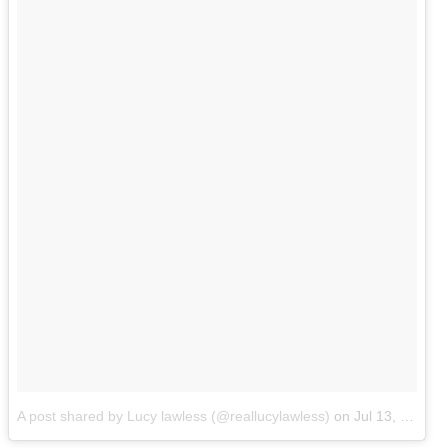
A post shared by Lucy lawless (@reallucylawless)
on
Jul 13, 2017 at 11:20am PDT