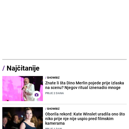
/
Najčitanije
/
SHOWBIZ
Znate li šta Dino Merlin pojede prije izlaska
na scenu? Njegov ritual iznenadio mnoge
PRIJE 2 DANA
/
SHOWBIZ
Oborila rekord: Kate Winslet uradila ono što
niko prije nje nije uspio pred filmskim
kamerama
PRIJE 1 DAN