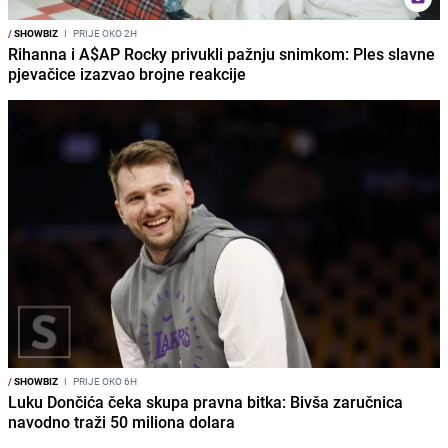
/
SHOWBIZ
I
PRIJE OKO 2H
Rihanna i A$AP Rocky privukli pažnju snimkom: Ples slavne
pjevačice izazvao brojne reakcije
/
SHOWBIZ
I
PRIJE OKO 6H
Luku Dončića čeka skupa pravna bitka: Bivša zaručnica
navodno traži 50 miliona dolara