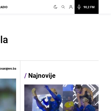
RADIO
90,2 FM
la
osarajevo.ba
/
Najnovije