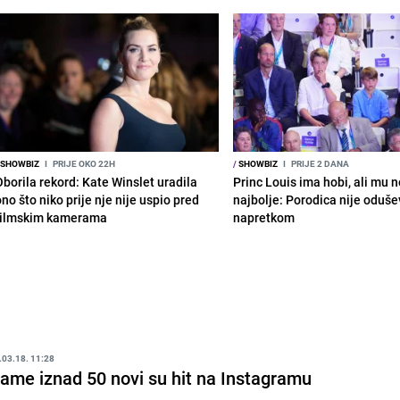
SHOWBIZ
I
PRIJE OKO 22H
/
SHOWBIZ
I
PRIJE 2 DANA
Oborila rekord: Kate Winslet uradila
Princ Louis ima hobi, ali mu n
no što niko prije nje nije uspio pred
najbolje: Porodica nije oduše
filmskim kamerama
napretkom
.03.18. 11:28
ame iznad 50 novi su hit na Instagramu