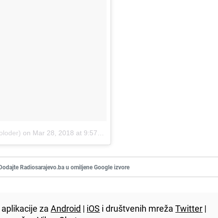
oloder)
on
Mar 28, 2018 at 9:57pm PDT
Dodajte Radiosarajevo.ba u omiljene Google izvore
aplikacije za
Android
|
iOS
i društvenih mreža
Twitter
|