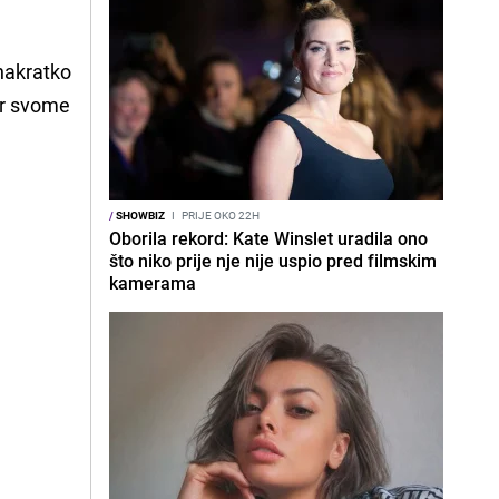
nakratko
der svome
/
SHOWBIZ
I
PRIJE OKO 22H
Oborila rekord: Kate Winslet uradila ono
što niko prije nje nije uspio pred filmskim
kamerama