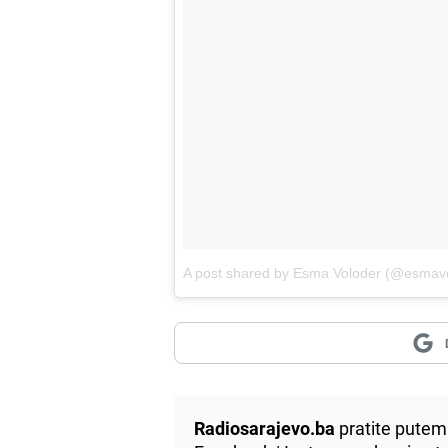
A post shared by Esma Voloder (@esmav
Radiosarajevo.ba
pratite putem 