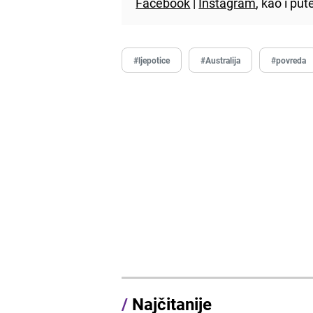
Facebook
|
Instagram
, kao i p
#ljepotice
#Australija
#povreda
/
Najčitanije