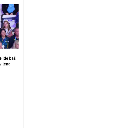
e ide baš
vljena