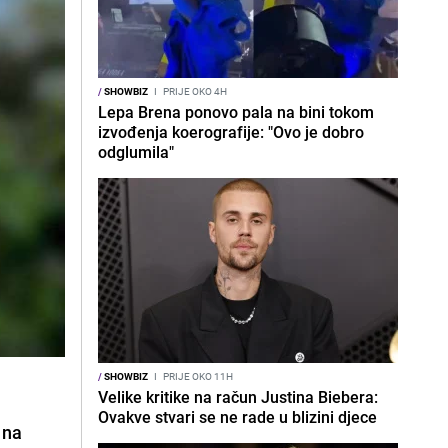
/
SHOWBIZ
I
PRIJE OKO 4H
Lepa Brena ponovo pala na bini tokom
izvođenja koerografije: "Ovo je dobro
odglumila"
/
SHOWBIZ
I
PRIJE OKO 11H
Velike kritike na račun Justina Biebera:
Ovakve stvari se ne rade u blizini djece
 na