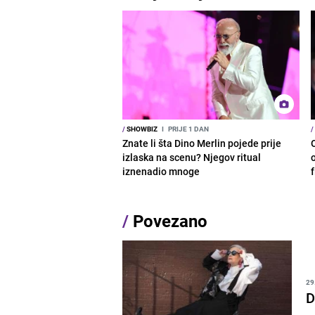
/
SHOWBIZ
I
PRIJE 1 DAN
/
Znate li šta Dino Merlin pojede prije
izlaska na scenu? Njegov ritual
o
iznenadio mnoge
/
Povezano
29
D