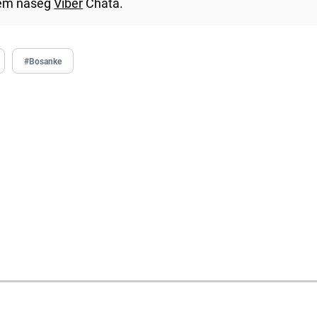
utem našeg
Viber
Chata.
#Bosanke