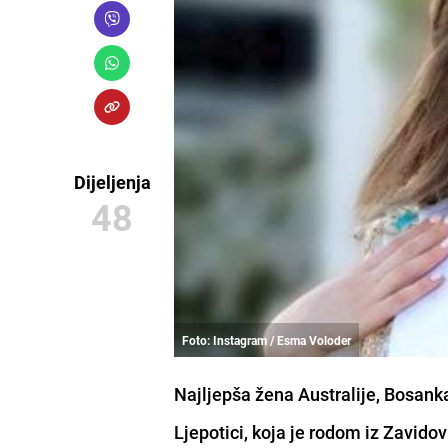
Dijeljenja
48
Foto: Instagram / Esma Voloder
Najljepša žena Australije, Bosank
Ljepotici, koja je rodom iz Zavidov