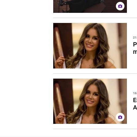
21
P
m
16
E
A