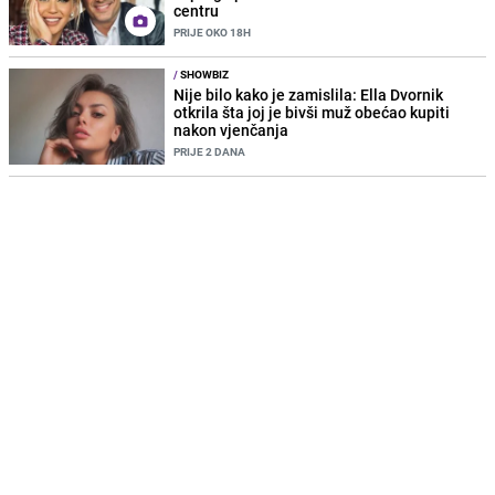
centru
PRIJE OKO 18H
/
SHOWBIZ
Nije bilo kako je zamislila: Ella Dvornik
otkrila šta joj je bivši muž obećao kupiti
nakon vjenčanja
PRIJE 2 DANA