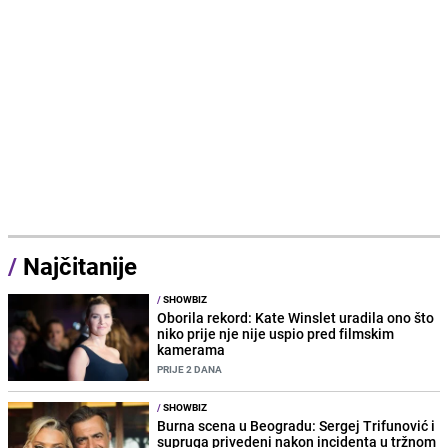
/
Najčitanije
/
SHOWBIZ
Oborila rekord: Kate Winslet uradila ono što
niko prije nje nije uspio pred filmskim
kamerama
PRIJE 2 DANA
/
SHOWBIZ
Burna scena u Beogradu: Sergej Trifunović i
supruga privedeni nakon incidenta u tržnom