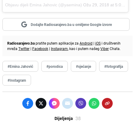
Objavu dijeli Emina Jahovic (@yaemina)
Ožu 29, 2018 at 5:06 PDT
Dodajte Radiosarajevo.ba u omiljene Google izvore
Radiosarajevo.ba
pratite putem aplikacije za
Android
|
iOS
i društvenih
mreža
Twitter
|
Facebook
|
Instagram
, kao i putem našeg
Viber
Chata.
#Emina Jahović
#porodica
#sjećanje
#fotografija
#Instagram
38
Dijeljenja