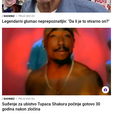
/
SHOWBIZ
I
PRIJE OKO 2H
Legendarni glumac neprepoznatljiv: "Da li je to stvarno on?"
/
SHOWBIZ
I
PRIJE OKO 3H
Suđenje za ubistvo Tupaca Shakura počinje gotovo 30
godina nakon zločina