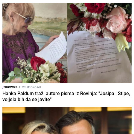
/
SHOWBIZ
I
PRIJE OKO 6H
Hanka Paldum traži autore pisma iz Rovinja: "Josipa i Stipe,
voljela bih da se javite"