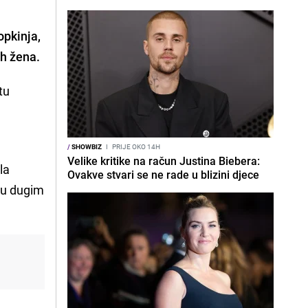
opkinja,
ih žena.
tu
,
/
SHOWBIZ
I
PRIJE OKO 14H
Velike kritike na račun Justina Biebera:
la
Ovakve stvari se ne rade u blizini djece
i u dugim