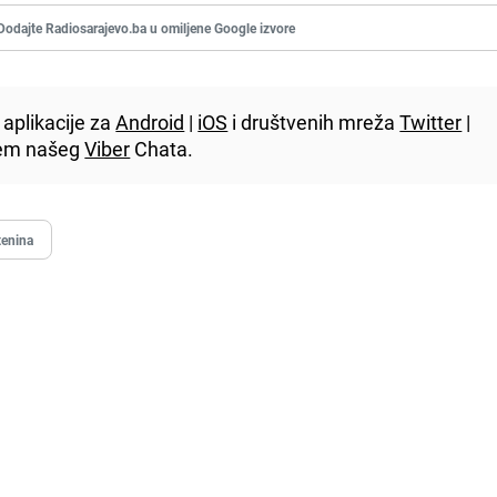
Dodajte Radiosarajevo.ba u omiljene Google izvore
aplikacije za
Android
|
iOS
i društvenih mreža
Twitter
|
utem našeg
Viber
Chata.
tenina