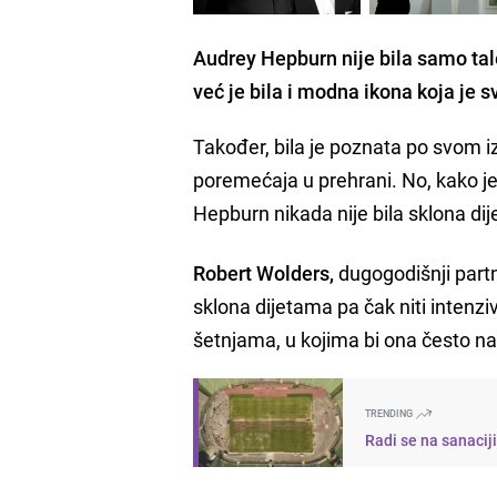
Audrey Hepburn nije bila samo ta
već je bila i modna ikona koja je 
Također, bila je poznata po svom iz
poremećaja u prehrani. No, kako j
Hepburn nikada nije bila sklona di
Robert Wolders,
dugogodišnji partn
sklona dijetama pa čak niti intenzi
šetnjama, u kojima bi ona često na
TRENDING
Radi se na sanacij