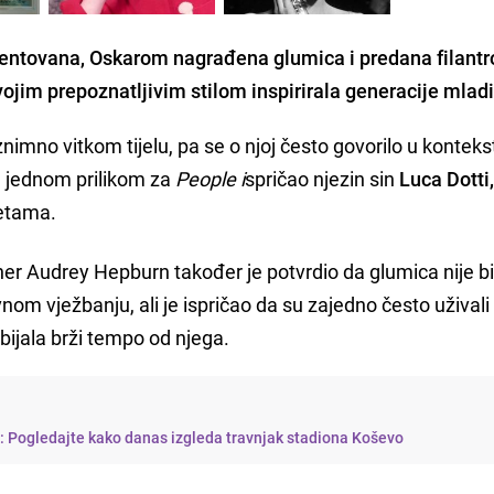
lentovana, Oskarom nagrađena glumica i predana filantr
svojim prepoznatljivim stilom inspirirala generacije mlad
nimno vitkom tijelu, pa se o njoj često govorilo u konteks
e jednom prilikom za
People i
spričao njezin sin
Luca Dotti
jetama.
er Audrey Hepburn također je potvrdio da glumica nije bi
vnom vježbanju, ali je ispričao da su zajedno često užival
bijala brži tempo od njega.
i: Pogledajte kako danas izgleda travnjak stadiona Koševo