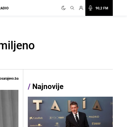
RADIO
90,2 FM
omiljeno
osarajevo.ba
/
Najnovije