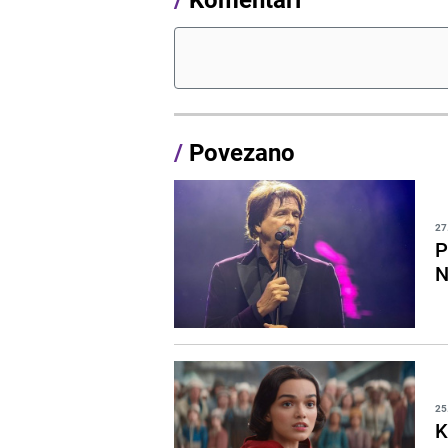
/
Povezano
27
P
N
25
K