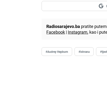
Radiosarajevo.ba
pratite putem 
Facebook
|
Instagram
, kao i p
#Audrey Hepburn
#ishrana
#tjes