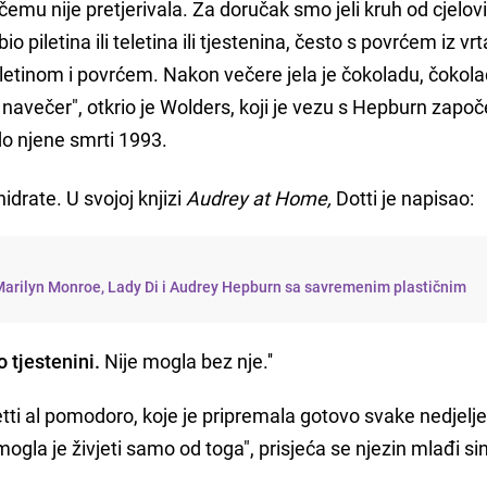
 čemu nije pretjerivala. Za doručak smo jeli kruh od cjelov
piletina ili teletina ili tjestenina, često s povrćem iz vrt
iletinom i povrćem. Nakon večere jela je čokoladu, čokol
ja navečer", otkrio je Wolders, koji je vezu s Hepburn zapo
do njene smrti 1993.
idrate. U svojoj knjizi
Audrey at Home,
Dotti je napisao:
 Marilyn Monroe, Lady Di i Audrey Hepburn sa savremenim plastičnim
 tjestenini.
Nije mogla bez nje.''
etti al pomodoro, koje je pripremala gotovo svake nedjelj
mogla je živjeti samo od toga", prisjeća se njezin mlađi sin