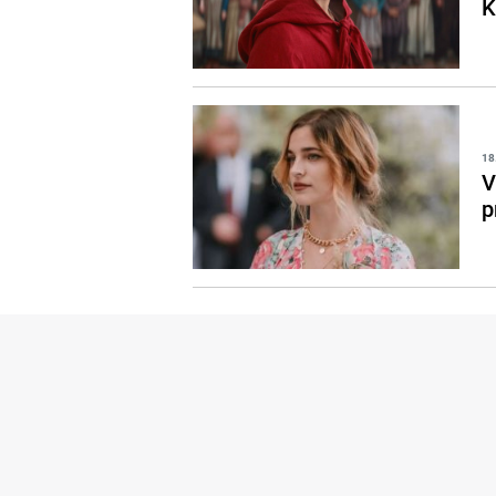
K
18
V
p