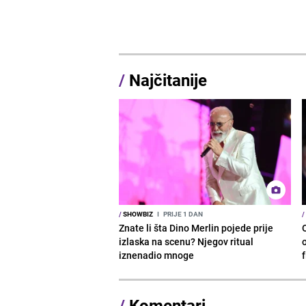
/
Najčitanije
/
SHOWBIZ
I
PRIJE 1 DAN
/
Znate li šta Dino Merlin pojede prije
izlaska na scenu? Njegov ritual
o
iznenadio mnoge
/
Komentari