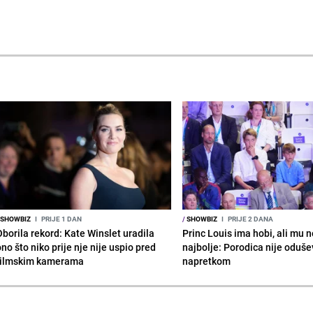
SHOWBIZ
I
PRIJE 1 DAN
/
SHOWBIZ
I
PRIJE 2 DANA
Oborila rekord: Kate Winslet uradila
Princ Louis ima hobi, ali mu n
no što niko prije nje nije uspio pred
najbolje: Porodica nije oduše
filmskim kamerama
napretkom