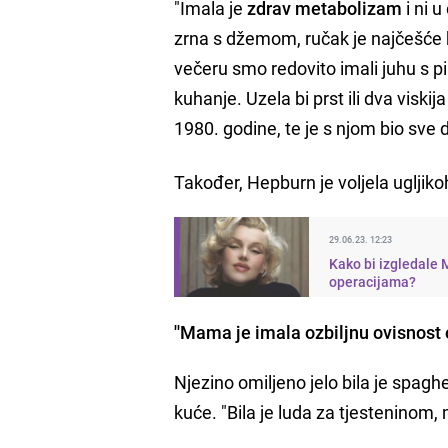
"Imala je
zdrav metabolizam
i ni u
zrna s džemom, ručak je najčešće bio 
večeru smo redovito imali juhu s p
kuhanje. Uzela bi prst ili dva viski
1980. godine, te je s njom bio sve 
Također, Hepburn je voljela ugljikoh
29.06.23. 12:23
Kako bi izgledale
operacijama?
''Mama je imala ozbiljnu ovisnost o
Njezino omiljeno jelo bila je spagh
kuće. "Bila je luda za tjesteninom, 