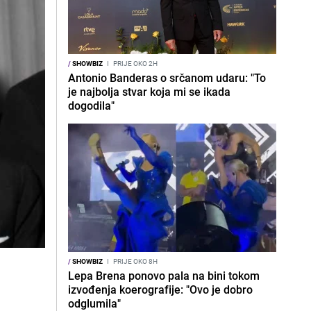
/
SHOWBIZ
I
PRIJE OKO 2H
Antonio Banderas o srčanom udaru: "To
je najbolja stvar koja mi se ikada
dogodila"
/
SHOWBIZ
I
PRIJE OKO 8H
Lepa Brena ponovo pala na bini tokom
izvođenja koerografije: "Ovo je dobro
odglumila"