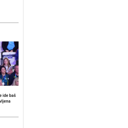
e ide baš
vljena