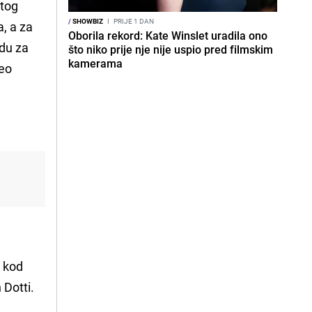
itog
/
SHOWBIZ
I
PRIJE 1 DAN
a, a za
Oborila rekord: Kate Winslet uradila ono
adu za
što niko prije nje nije uspio pred filmskim
kamerama
čeo
e kod
 Dotti.