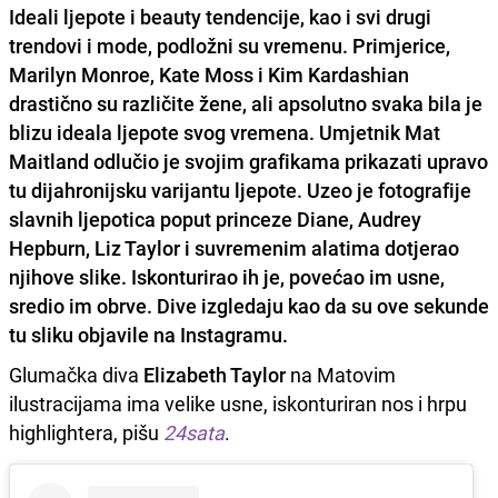
Ideali ljepote i beauty tendencije, kao i svi drugi
trendovi i mode, podložni su vremenu. Primjerice,
Marilyn Monroe, Kate Moss i Kim Kardashian
drastično su različite žene, ali apsolutno svaka bila je
blizu ideala ljepote svog vremena. Umjetnik Mat
Maitland odlučio je svojim grafikama prikazati upravo
tu dijahronijsku varijantu ljepote. Uzeo je fotografije
slavnih ljepotica poput princeze Diane, Audrey
Hepburn, Liz Taylor i suvremenim alatima dotjerao
njihove slike. Iskonturirao ih je, povećao im usne,
sredio im obrve. Dive izgledaju kao da su ove sekunde
tu sliku objavile na Instagramu.
Glumačka diva
Elizabeth Taylor
na Matovim
ilustracijama ima velike usne, iskonturiran nos i hrpu
highlightera, pišu
24sata
.