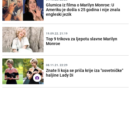
Glumica iz filma o Marilyn Monroe: U
Ameriku je došla s 25 godina i nije znala
engleski jezik
19.09.22. 21:19
Top 9 trikova za ljepotu slavne Marilyn
Monroe
08.11.21. 22:29
Znate li koja se priča krije iza "osvetničke"
haljine Lady Di