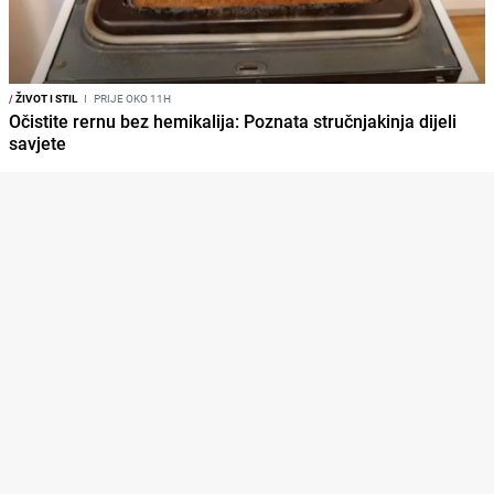
/
ŽIVOT I STIL
I
PRIJE OKO 11H
Očistite rernu bez hemikalija: Poznata stručnjakinja dijeli
savjete