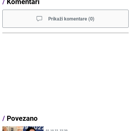
/
Komentari
Prikaži komentare
(
0
)
/
Povezano
01.10.22. 22:20