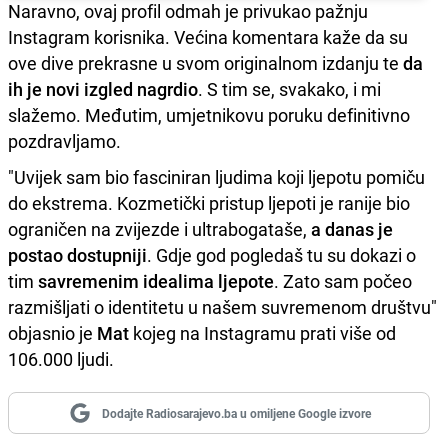
Naravno, ovaj profil odmah je privukao pažnju
Instagram korisnika. Većina komentara kaže da su
ove dive prekrasne u svom originalnom izdanju te
da
ih je novi izgled nagrdio
. S tim se, svakako, i mi
slažemo. Međutim, umjetnikovu poruku definitivno
pozdravljamo.
"Uvijek sam bio fasciniran ljudima koji ljepotu pomiču
do ekstrema. Kozmetički pristup ljepoti je ranije bio
ograničen na zvijezde i ultrabogataše,
a danas je
postao dostupniji
. Gdje god pogledaš tu su dokazi o
tim
savremenim idealima ljepote
. Zato sam počeo
razmišljati o identitetu u našem suvremenom društvu"
objasnio je
Mat
kojeg na Instagramu prati više od
106.000 ljudi.
Dodajte Radiosarajevo.ba u omiljene Google izvore