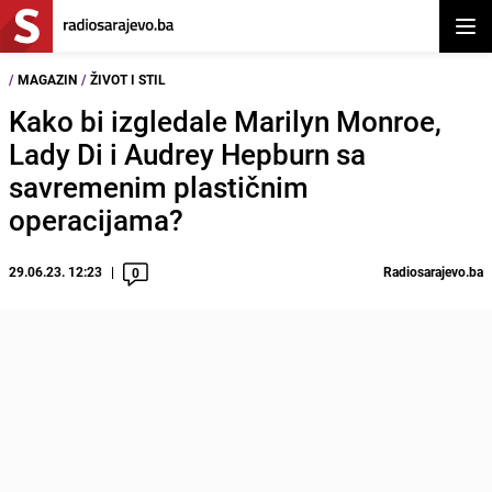
Otvor
/
MAGAZIN
/
ŽIVOT I STIL
Kako bi izgledale Marilyn Monroe,
Lady Di i Audrey Hepburn sa
savremenim plastičnim
operacijama?
29.06.23. 12:23
Radiosarajevo.ba
0