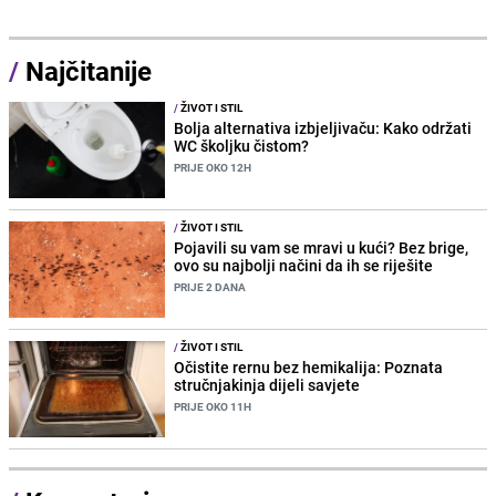
/
Najčitanije
/
ŽIVOT I STIL
Bolja alternativa izbjeljivaču: Kako održati
WC školjku čistom?
PRIJE OKO 12H
/
ŽIVOT I STIL
Pojavili su vam se mravi u kući? Bez brige,
ovo su najbolji načini da ih se riješite
PRIJE 2 DANA
/
ŽIVOT I STIL
Očistite rernu bez hemikalija: Poznata
stručnjakinja dijeli savjete
PRIJE OKO 11H