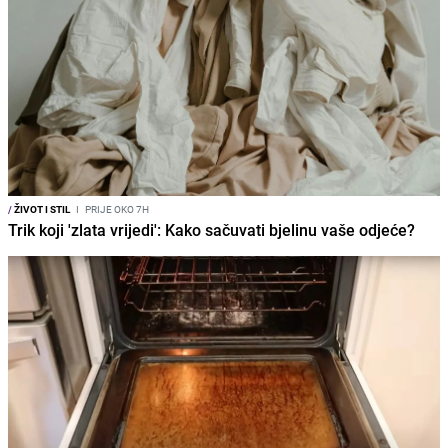
/
ŽIVOT I STIL
I
PRIJE OKO 7H
Trik koji 'zlata vrijedi': Kako sačuvati bjelinu vaše odjeće?