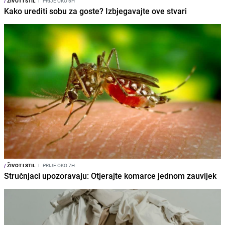
/
ŽIVOT I STIL
I
PRIJE OKO 6H
Kako urediti sobu za goste? Izbjegavajte ove stvari
/
ŽIVOT I STIL
I
PRIJE OKO 7H
Stručnjaci upozoravaju: Otjerajte komarce jednom zauvijek