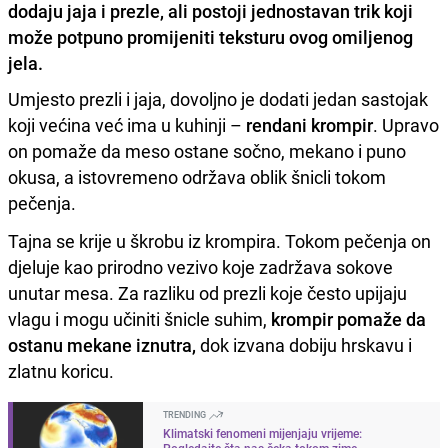
dodaju jaja i prezle, ali postoji jednostavan trik koji
može potpuno promijeniti teksturu ovog omiljenog
jela.
Umjesto prezli i jaja, dovoljno je dodati jedan sastojak
koji većina već ima u kuhinji –
rendani krompir
. Upravo
on pomaže da meso ostane sočno, mekano i puno
okusa, a istovremeno održava oblik šnicli tokom
pečenja.
Tajna se krije u škrobu iz krompira. Tokom pečenja on
djeluje kao prirodno vezivo koje zadržava sokove
unutar mesa. Za razliku od prezli koje često upijaju
vlagu i mogu učiniti šnicle suhim,
krompir pomaže da
ostanu mekane iznutra,
dok izvana dobiju hrskavu i
zlatnu koricu.
TRENDING
Klimatski fenomeni mijenjaju vrijeme:
Pogledajte šta nas čeka tokom zime