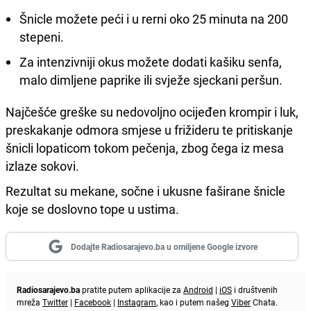
Šnicle možete peći i u rerni oko 25 minuta na 200
stepeni.
Za intenzivniji okus možete dodati kašiku senfa,
malo dimljene paprike ili svježe sjeckani peršun.
Najčešće greške su nedovoljno ocijeđen krompir i luk,
preskakanje odmora smjese u frižideru te pritiskanje
šnicli lopaticom tokom pečenja, zbog čega iz mesa
izlaze sokovi.
Rezultat su mekane, sočne i ukusne faširane šnicle
koje se doslovno tope u ustima.
Dodajte Radiosarajevo.ba u omiljene Google izvore
Radiosarajevo.ba
pratite putem aplikacije za
Android
|
iOS
i društvenih
mreža
Twitter
|
Facebook
|
Instagram
, kao i putem našeg
Viber
Chata.