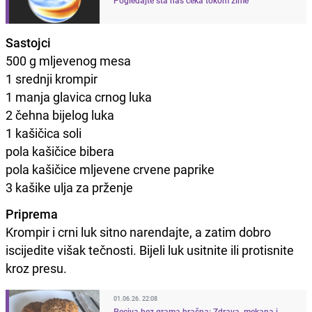
Sastojci
500 g mljevenog mesa
1 srednji krompir
1 manja glavica crnog luka
2 čehna bijelog luka
1 kašičica soli
pola kašičice bibera
pola kašičice mljevene crvene paprike
3 kašike ulja za prženje
Priprema
Krompir i crni luk sitno narendajte, a zatim dobro
iscijedite višak tečnosti. Bijeli luk usitnite ili protisnite
kroz presu.
01.06.26. 22:08
Peciva bez grama brašna: Zdrava, mekana i