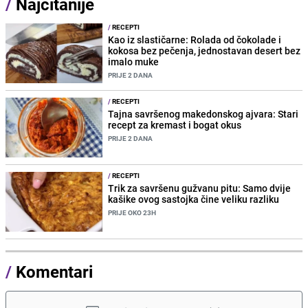
/
Najčitanije
/
RECEPTI
Kao iz slastičarne: Rolada od čokolade i
kokosa bez pečenja, jednostavan desert bez
imalo muke
PRIJE 2 DANA
/
RECEPTI
Tajna savršenog makedonskog ajvara: Stari
recept za kremast i bogat okus
PRIJE 2 DANA
/
RECEPTI
Trik za savršenu gužvanu pitu: Samo dvije
kašike ovog sastojka čine veliku razliku
PRIJE OKO 23H
/
Komentari