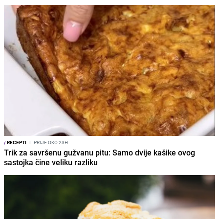
/
RECEPTI
I
PRIJE OKO 23H
Trik za savršenu gužvanu pitu: Samo dvije kašike ovog
sastojka čine veliku razliku