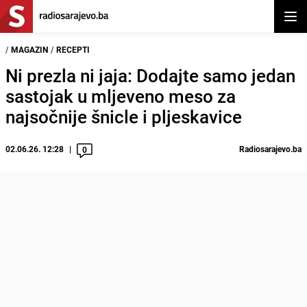
Otvor
/
MAGAZIN
/
RECEPTI
Ni prezla ni jaja: Dodajte samo jedan
sastojak u mljeveno meso za
najsočnije šnicle i pljeskavice
02.06.26. 12:28
Radiosarajevo.ba
0