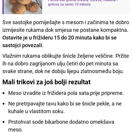
gotova za samo 10 minuta
Sve sastojke pomiješajte s mesom i začinima te dobro
izmijesite rukama dok smjesa ne postane kompaktna.
Ostavite je u frižideru 15 do 20 minuta kako bi se
sastojci povezali
.
Vlažnim rukama oblikujte šnicle željene veličine. Pržite
ih na dobro zagrijanom ulju četiri do pet minuta sa
svake strane, dok ne dobiju lijepu zlatnosmeđu boju.
Mali trikovi za još bolji rezultat
Meso izvadite iz frižidera pola sata prije pripreme.
Ne pretrpavajte tavu kako bi se šnicle pekle, a ne
kuhale u vlastitom soku.
Prstohvat sode bikarbone dodatno omekšava
meso.