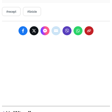
#recept
#šnicle