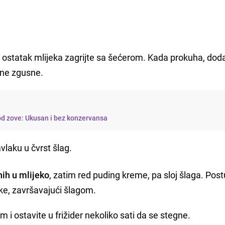
 ostatak mlijeka zagrijte sa šećerom. Kada prokuha, dod
 ne zgusne.
od zove: Ukusan i bez konzervansa
laku u čvrst šlag.
nih u mlijeko
, zatim red puding kreme, pa sloj šlaga. Pos
jke, završavajući šlagom.
i ostavite u frižider nekoliko sati da se stegne.