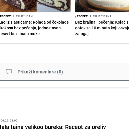
RECEPTI
I
PRIJE 1 DAN
/
RECEPTI
I
PRIJE 2 DANA
Kao iz slastičarne: Rolada od čokolade
Bez brašna i pečenja: Kolač 
i kokosa bez pečenja, jednostavan
gotov za 10 minuta koji osvaj
desert bez imalo muke
zalogaj
Prikaži komentare
(
0
)
.06.26. 21:02
ala tajna velikog bureka: Recept za preliv