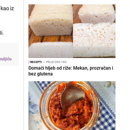
 kao iz
i.
puljiću
/
RECEPTI
I
PRIJE OKO 16H
Domaći hljeb od riže: Mekan, prozračan i
bez glutena