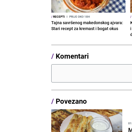
/
RECEPTI
I
PRIJE OKO 18H
/
Tajna savršenog makedonskog ajvara:
Stari recept za kremast i bogat okus
/
Komentari
/
Povezano
01
M