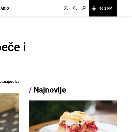
RADIO
90,2 FM
peče i
osarajevo.ba
/
Najnovije