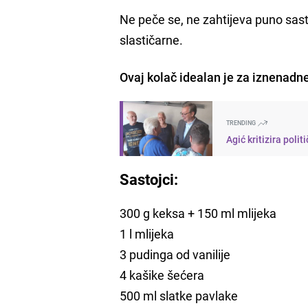
Ne peče se, ne zahtijeva puno sasto
slastičarne.
Ovaj kolač idealan je za iznenadn
TRENDING
Agić kritizira poli
Sastojci:
300 g keksa + 150 ml mlijeka
1 l mlijeka
3 pudinga od vanilije
4 kašike šećera
500 ml slatke pavlake