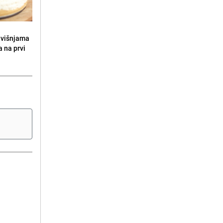
s višnjama
a na prvi