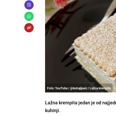
Foto: YouTube / @kuhajipeci / Lažna krempita
Lažna krempita jedan je od najjedn
kuhinji.