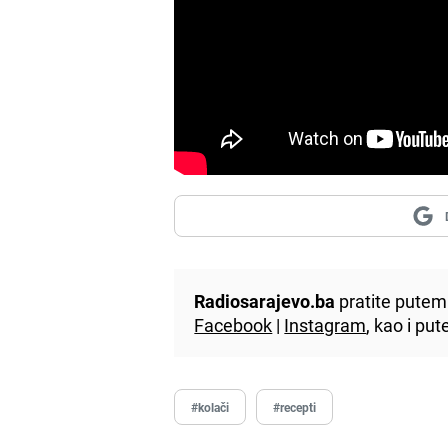
Radiosarajevo.ba
pratite putem 
Facebook
|
Instagram
, kao i p
#kolači
#recepti