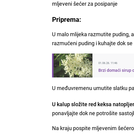
mljeveni šećer za posipanje
Priprema:
U malo mlijeka razmutite puding, a
razmućeni puding i kuhajte dok se
01.06.26. 11:46
Brzi domaći sirup 
U međuvremenu umutite slatku pav
U kalup složite red keksa natoplje
ponavljajte dok ne potrošite sasto
Na kraju pospite mljevenim šećerom 