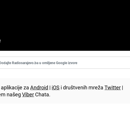
Dodajte Radiosarajevo.ba u omiljene Google izvore
aplikacije za
Android
|
iOS
i društvenih mreža
Twitter
|
utem našeg
Viber
Chata.