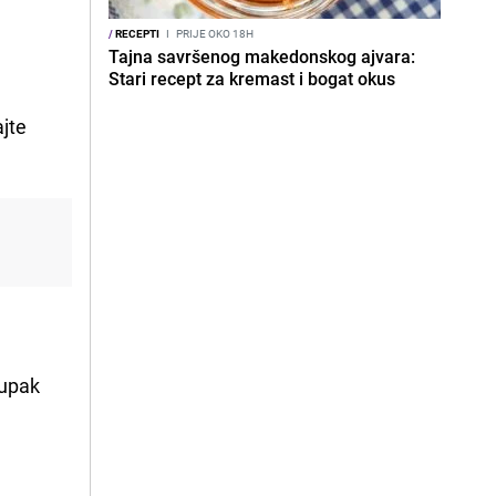
/
RECEPTI
I
PRIJE OKO 18H
Tajna savršenog makedonskog ajvara:
Stari recept za kremast i bogat okus
ajte
tupak