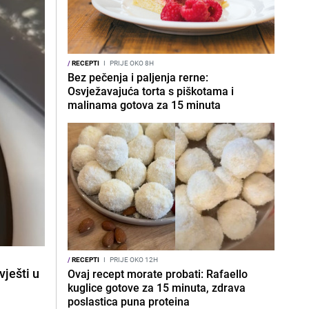
/
RECEPTI
I
PRIJE OKO 8H
Bez pečenja i paljenja rerne:
Osvježavajuća torta s piškotama i
malinama gotova za 15 minuta
/
RECEPTI
I
PRIJE OKO 12H
vješti u
Ovaj recept morate probati: Rafaello
kuglice gotove za 15 minuta, zdrava
poslastica puna proteina