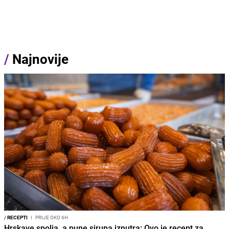
/
Najnovije
/
RECEPTI
I
PRIJE OKO 6H
Hrskave spolja, a pune sirupa iznutra: Ovo je recept za