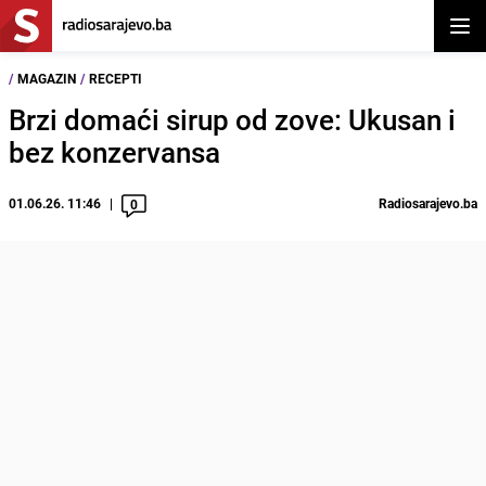
Otvor
/
MAGAZIN
/
RECEPTI
Brzi domaći sirup od zove: Ukusan i
bez konzervansa
01.06.26. 11:46
Radiosarajevo.ba
0