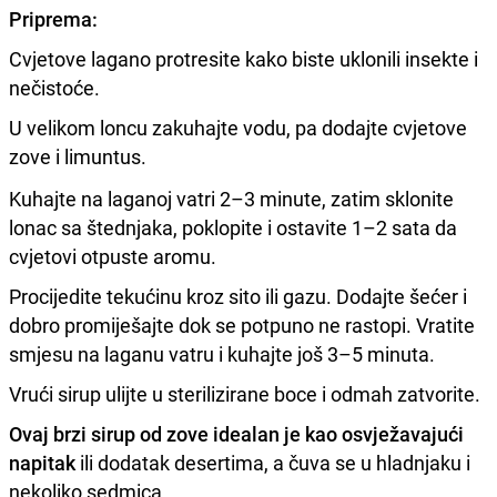
Priprema:
Cvjetove lagano protresite kako biste uklonili insekte i
nečistoće.
U velikom loncu zakuhajte vodu, pa dodajte cvjetove
zove i limuntus.
Kuhajte na laganoj vatri 2–3 minute, zatim sklonite
lonac sa štednjaka, poklopite i ostavite 1–2 sata da
cvjetovi otpuste aromu.
Procijedite tekućinu kroz sito ili gazu. Dodajte šećer i
dobro promiješajte dok se potpuno ne rastopi. Vratite
smjesu na laganu vatru i kuhajte još 3–5 minuta.
Vrući sirup ulijte u sterilizirane boce i odmah zatvorite.
Ovaj brzi sirup od zove idealan je kao osvježavajući
napitak
ili dodatak desertima, a čuva se u hladnjaku i
nekoliko sedmica.