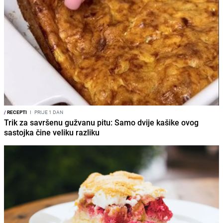
/
RECEPTI
I
PRIJE 1 DAN
Trik za savršenu gužvanu pitu: Samo dvije kašike ovog
sastojka čine veliku razliku