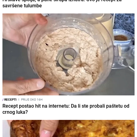
savršene tulumbe
/
RECEPTI
I
PRIJE OKO 16H
Recept postao hit na internetu: Da li ste probali paštetu od
crnog luka?