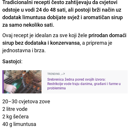
Tradicionalni recepti često zahtijevaju da cvjetovi
odstoje u vodi 24 do 48 sati, ali postoji brži način uz
dodatak limuntusa dobijate svjež i aromatičan sirup
za samo nekoliko sati.
Ovaj recept je idealan za sve koji žele
prirodan domaći
sirup bez dodataka i konzervansa
, a priprema je
jednostavna i brza.
Sastojci
:
TRENDING
Srebrenica žedna pored svojih izvora:
Restrikcije vode traju danima, građani i farme u
problemima
20–30 cvjetova zove
2 litre vode
2 kg šećera
40 g limuntusa