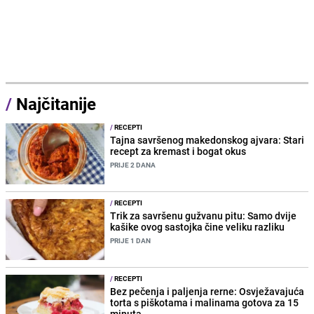
/
Najčitanije
/
RECEPTI
Tajna savršenog makedonskog ajvara: Stari
recept za kremast i bogat okus
PRIJE 2 DANA
/
RECEPTI
Trik za savršenu gužvanu pitu: Samo dvije
kašike ovog sastojka čine veliku razliku
PRIJE 1 DAN
/
RECEPTI
Bez pečenja i paljenja rerne: Osvježavajuća
torta s piškotama i malinama gotova za 15
minuta