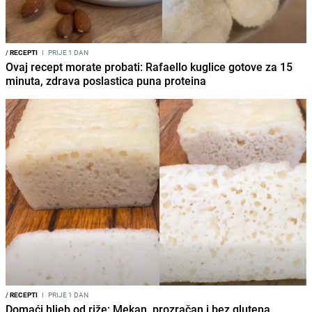
/
RECEPTI
I
PRIJE 1 DAN
Ovaj recept morate probati: Rafaello kuglice gotove za 15
minuta, zdrava poslastica puna proteina
/
RECEPTI
I
PRIJE 1 DAN
Domaći hljeb od riže: Mekan, prozračan i bez glutena