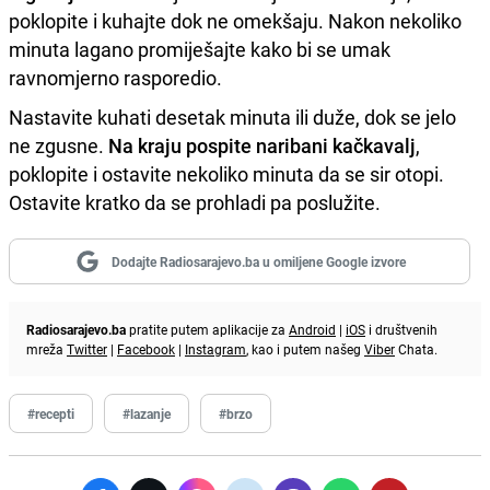
poklopite i kuhajte dok ne omekšaju. Nakon nekoliko
minuta lagano promiješajte kako bi se umak
ravnomjerno rasporedio.
Nastavite kuhati desetak minuta ili duže, dok se jelo
ne zgusne.
Na kraju pospite naribani kačkavalj
,
poklopite i ostavite nekoliko minuta da se sir otopi.
Ostavite kratko da se prohladi pa poslužite.
Dodajte Radiosarajevo.ba u omiljene Google izvore
Radiosarajevo.ba
pratite putem aplikacije za
Android
|
iOS
i društvenih
mreža
Twitter
|
Facebook
|
Instagram
, kao i putem našeg
Viber
Chata.
#recepti
#lazanje
#brzo