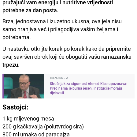
pružajući vam energiju i nutritivne vrijednosti
potrebne za dan posta.
Brza, jednostavna i izuzetno ukusna, ova jela nisu
samo hranjiva već i prilagodljiva vašim željama i
potrebama.
U nastavku otkrijte korak po korak kako da pripremite
ovaj savršen obrok koji će obogatiti vašu
ramazansku
trpezu
.
TRENDING
Stručnjak za sigurnost Ahmed Kico upozorava:
Pred nama je burna jesen, institucije moraju
djelovati
Sastojci:
1 kg mljevenog mesa
200 g kačkavalja (polutvrdog sira)
800 ml umaka od paradajza