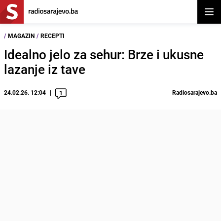
Otvor
/
MAGAZIN
/
RECEPTI
Idealno jelo za sehur: Brze i ukusne
lazanje iz tave
24.02.26. 12:04
Radiosarajevo.ba
1