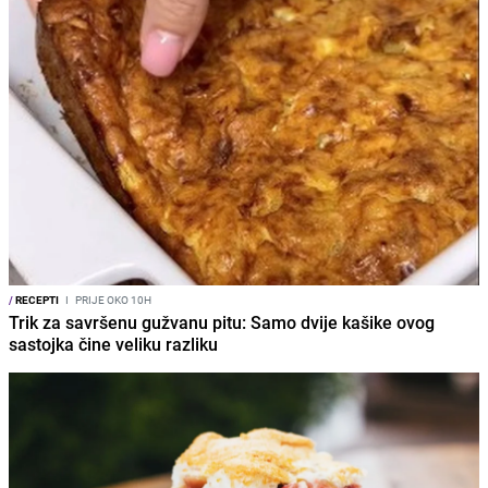
/
RECEPTI
I
PRIJE OKO 10H
Trik za savršenu gužvanu pitu: Samo dvije kašike ovog
sastojka čine veliku razliku