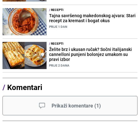
/
RECEPTI
Tajna savršenog makedonskog ajvara: Stari
recept za kremast i bogat okus
PRIJE 1 DAN
/
RECEPTI
Želite brz i ukusan ručak? Sočni italijanski
cannelloni punjeni bolonjez umakom su
pravi izbor
PRIJE 2 DANA
/
Komentari
Prikaži komentare
(
1
)