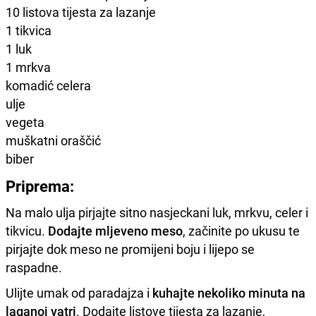
10 listova tijesta za lazanje
1 tikvica
1 luk
1 mrkva
komadić celera
ulje
vegeta
muškatni oraščić
biber
Priprema:
Na malo ulja pirjajte sitno nasjeckani luk, mrkvu, celer i
tikvicu.
Dodajte mljeveno meso
, začinite po ukusu te
pirjajte dok meso ne promijeni boju i lijepo se
raspadne.
Ulijte umak od paradajza i
kuhajte nekoliko minuta na
laganoj vatri
. Dodajte listove tijesta za lazanje,