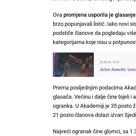
Ova
promjena usporila je glasanje
brzo popunjavali listić. Iako novi s
podstiče članove da pogledaju više
kategorijama koje nisu u potpunosti 
02.03.26. 12:10
Actor Awards: Izne
Prema posljednjim podacima Akad
glasača. Većinu i dalje čine bijeli i
ogranka. U Akademiji je 35 posto ž
21 posto članova dolazi izvan Sjed
Najveći ogranak čine glumci, sa 1.