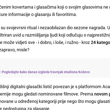
aćenim kovertama i glasačima koji o svojim glasovima n
re informacije o glasanju ili favoritima.
 su svojevrsni ritual i nezaobilazan dio sezone nagrada. 
triran uvid u razmišljanja ljudi koji odlučuju o najprestižn
 može vidjeti sve - i dobro, i loše, i ružno - kroz
24 katego
 zapravo, misle?
i: Pogledajte kako danas izgleda travnjak stadiona Koševo
dišnji digitalni glasački listić povezan je s platformom A
demije mogu gledati nominovane filmove. Prema
novom p
ovane u određenoj kategoriji prije nego što mogu glasati 
aje nedostupna za glasanje.