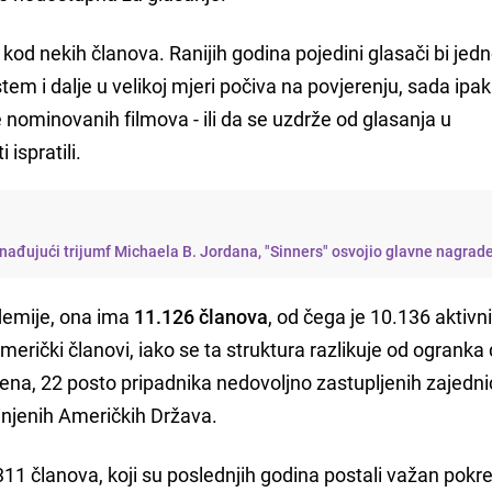
kod nekih članova. Ranijih godina pojedini glasači bi je
istem i dalje u velikoj mjeri počiva na povjerenju, sada ipak
 nominovanih filmova - ili da se uzdrže od glasanja u
ispratili.
nađujući trijumf Michaela B. Jordana, "Sinners" osvojio glavne nagrad
emije, ona ima
11.126 članova
, od čega je 10.136 aktivn
 američki članovi, iako se ta struktura razlikuje od ogranka
ena, 22 posto pripadnika nedovoljno zastupljenih zajedni
injenih Američkih Država.
311 članova, koji su poslednjih godina postali važan pokr