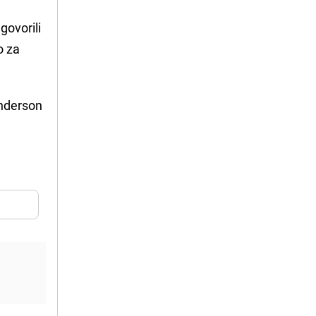
govorili
o za
Anderson