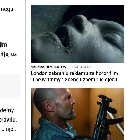
e mogu
U
ijim
rije
, uz
/
MUZIKA/FILM/LEKTIRA
I
PRIJE OKO 12H
London zabranio reklamu za horor film
"The Mummy": Scene uznemirile djecu
cademy
ravilu
,
u njoj.