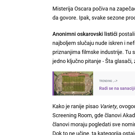
Misterija Oscara počiva na zapeč
da govore. Ipak, svake sezone procu
Anonimni oskarovski listići
postali
najboljem slučaju nude iskren i nefil
priznanjima filmske industrije. Tu se
jedno ključno pitanje - Šta glasači,
TRENDING
Radi se na sanacij
Kako je ranije pisao
Variety
, ovogo
Screening Room, gde članovi Aka
članovi moraju pogledati sve nomin
Dok to ne učine, ta kategorija ost