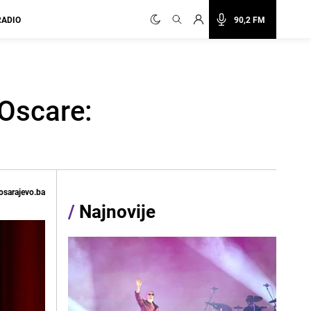
RADIO
90,2 FM
 Oscare:
osarajevo.ba
/
Najnovije