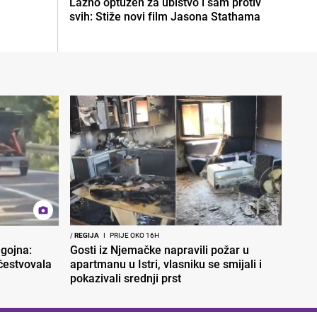
Lažno optužen za ubistvo i sam protiv
svih: Stiže novi film Jasona Stathama
/
REGIJA
I
PRIJE OKO 16H
gojna:
Gosti iz Njemačke napravili požar u
učestvovala
apartmanu u Istri, vlasniku se smijali i
pokazivali srednji prst