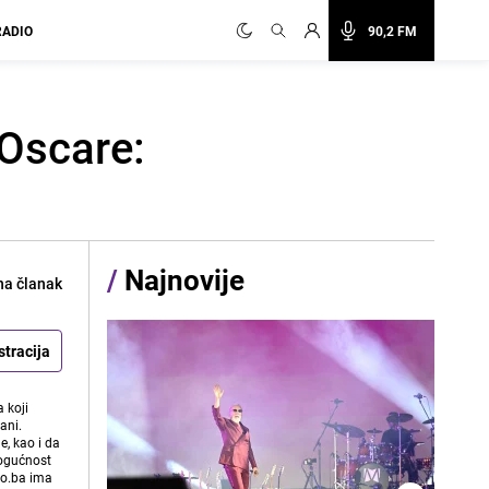
RADIO
90,2 FM
 Oscare:
/
Najnovije
na članak
stracija
 koji
ani.
e, kao i da
mogućnost
vo.ba ima