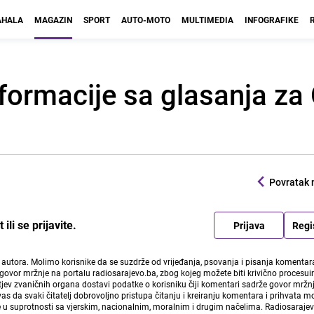
HALA
MAGAZIN
SPORT
AUTO-MOTO
MULTIMEDIA
INFOGRAFIKE
informacije sa glasanja za
Povratak 
li se prijavite.
Prijava
Regi
i autora. Molimo korisnike da se suzdrže od vrijeđanja, psovanja i pisanja komentara
govor mržnje na portalu radiosarajevo.ba, zbog kojeg možete biti krivično procesuir
ev zvaničnih organa dostavi podatke o korisniku čiji komentari sadrže govor mržnj
vas da svaki čitatelj dobrovoljno pristupa čitanju i kreiranju komentara i prihvata 
e u suprotnosti sa vjerskim, nacionalnim, moralnim i drugim načelima. Radiosaraje