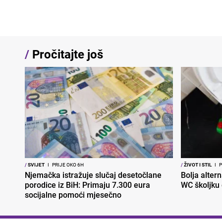
/
Pročitajte još
/
SVIJET
I
PRIJE OKO 6H
/
ŽIVOT I STIL
I
P
Njemačka istražuje slučaj desetočlane
Bolja altern
porodice iz BiH: Primaju 7.300 eura
WC školjku
socijalne pomoći mjesečno