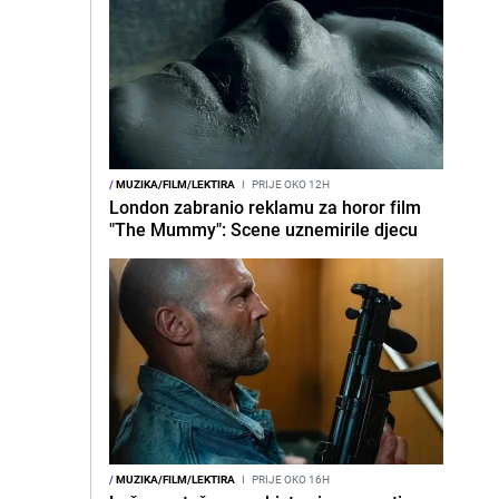
/
MUZIKA/FILM/LEKTIRA
I
PRIJE OKO 12H
London zabranio reklamu za horor film
"The Mummy": Scene uznemirile djecu
/
MUZIKA/FILM/LEKTIRA
I
PRIJE OKO 16H