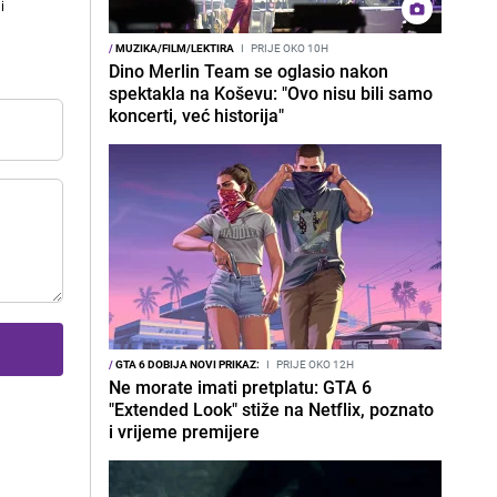
i
/
MUZIKA/FILM/LEKTIRA
I
PRIJE OKO 10H
Dino Merlin Team se oglasio nakon
spektakla na Koševu: "Ovo nisu bili samo
koncerti, već historija"
/
GTA 6 DOBIJA NOVI PRIKAZ:
I
PRIJE OKO 12H
Ne morate imati pretplatu: GTA 6
"Extended Look" stiže na Netflix, poznato
i vrijeme premijere