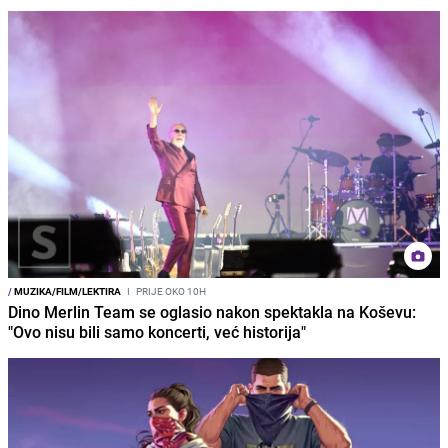
/
MUZIKA/FILM/LEKTIRA
I
PRIJE OKO 10H
Dino Merlin Team se oglasio nakon spektakla na Koševu:
"Ovo nisu bili samo koncerti, već historija"