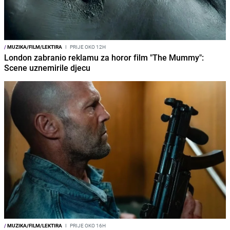
/
MUZIKA/FILM/LEKTIRA
I
PRIJE OKO 12H
London zabranio reklamu za horor film "The Mummy":
Scene uznemirile djecu
/
MUZIKA/FILM/LEKTIRA
I
PRIJE OKO 16H