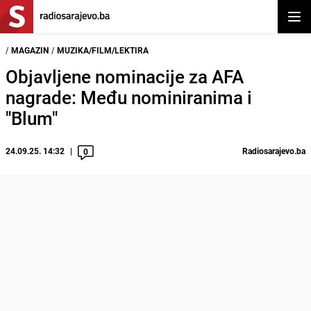
Otvor
/
MAGAZIN
/
MUZIKA/FILM/LEKTIRA
Objavljene nominacije za AFA
nagrade: Među nominiranima i
"Blum"
24.09.25. 14:32
Radiosarajevo.ba
0