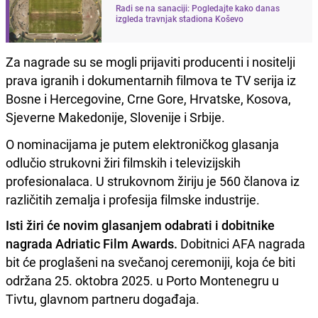
Radi se na sanaciji: Pogledajte kako danas
izgleda travnjak stadiona Koševo
Za nagrade su se mogli prijaviti producenti i nositelji
prava igranih i dokumentarnih filmova te TV serija iz
Bosne i Hercegovine, Crne Gore, Hrvatske, Kosova,
Sjeverne Makedonije, Slovenije i Srbije.
O nominacijama je putem elektroničkog glasanja
odlučio strukovni žiri filmskih i televizijskih
profesionalaca. U strukovnom žiriju je 560 članova iz
različitih zemalja i profesija filmske industrije.
Isti žiri će novim glasanjem odabrati i dobitnike
nagrada Adriatic Film Awards.
Dobitnici AFA nagrada
bit će proglašeni na svečanoj ceremoniji, koja će biti
održana 25. oktobra 2025. u Porto Montenegru u
Tivtu, glavnom partneru događaja.