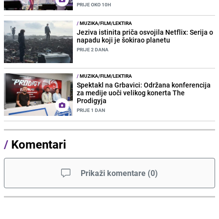
PRIJE OKO 10H
/
MUZIKA/FILM/LEKTIRA
Jeziva istinita priča osvojila Netflix: Serija o
napadu koji je šokirao planetu
PRIJE 2 DANA
/
MUZIKA/FILM/LEKTIRA
Spektakl na Grbavici: Održana konferencija
za medije uoči velikog konerta The
Prodigyja
PRIJE 1 DAN
/
Komentari
Prikaži komentare
(
0
)