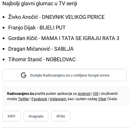
Najbolji glavni glumac u TV seriji
Živko Anočić - DNEVNIK VELIKOG PERICE
Franjo Dijak - BIJELI PUT
Gordan Kičić - MAMA I TATA SE IGRAJU RATA 3
Dragan Mićanović - SABLJA
Tihomir Stanić - NOBELOVAC
Dodajte Radiosarajevo.ba u omiljene Google izvore
Radiosarajevo.ba
pratite putem aplikacije za
Android
|
iOS
i društvenih
mreža
Twitter
|
Facebook
|
Instagram
, kao i putem našeg
Viber
Chata.
#SFF
#nagrade
#Film