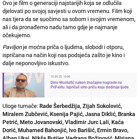
Ovo je film o generaciji najstarijih koja se odlučila
djelovati po svojoj savjesti u ovom vremenu. Film koji
nas tjera da se suočimo sa sobom i svojim vremenom,
ali i da pronađemo nadu tamo gdje je najmanje
očekujemo.
Paviljon
je moćna priča o ljudima, slobodi i otporu,
ispričana na način koji nas podsjeća zašto je kino i
dalje neponovljivo iskustvo.
15.09.25. 10:00
Dino Mustafić nakon značajne nagrade na
PriFestu: Ispričali smo priču koja dodiruje ljude
Uloge tumače:
Rade Šerbedžija, Zijah Sokolović,
Miralem Zubčević, Ksenija Pajić, Jasna Diklić, Branka
Petrić, Meto Jovanovski, Vladimir Jurc Lali, Kaća
Dorić, Muhamed Bahonjić, Ivo Barišić, Ermin Bravo,
Alban Ukaj, Nikša Butijer, Vedrana Božinović, Mirjana