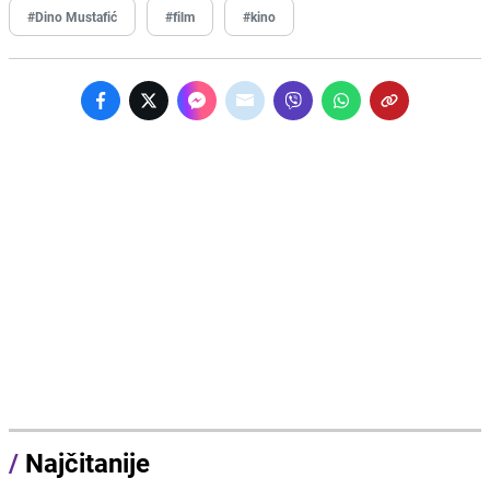
#Dino Mustafić
#film
#kino
/
Najčitanije