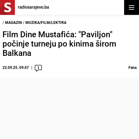
Otvor
/
MAGAZIN
/
MUZIKA/FILM/LEKTIRA
Film Dine Mustafića: "Paviljon"
počinje turneju po kinima širom
Balkana
22.09.25. 09:47
Fena
1