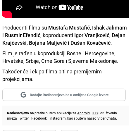
Producenti filma su
Mustafa Mustafić, Ishak Jalimam
i Rusmir Efendić
, koproducenti
Igor Vranjković, Dejan
Krajčevski, Bojana Maljević i Dušan Kovačević
.
Film je rađen u koprodukciji Bosne i Hercegovine,
Hrvatske, Srbije, Crne Gore i Sjeverne Makedonije.
Također će i ekipa filma biti na premijernim
projekcijama.
Dodajte Radiosarajevo.ba u omiljene Google izvore
Radiosarajevo.ba
pratite putem aplikacije za
Android
|
iOS
i društvenih
mreža
Twitter
|
Facebook
|
Instagram
, kao i putem našeg
Viber
Chata.