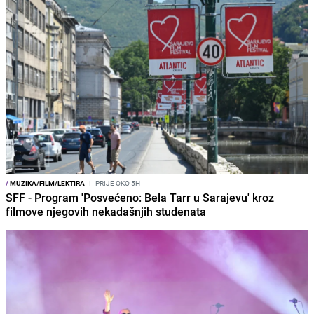
/
MUZIKA/FILM/LEKTIRA
I
PRIJE OKO 5H
SFF - Program 'Posvećeno: Bela Tarr u Sarajevu' kroz
filmove njegovih nekadašnjih studenata