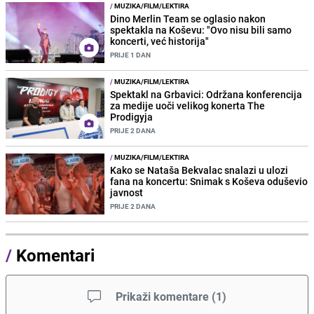
/
MUZIKA/FILM/LEKTIRA
Dino Merlin Team se oglasio nakon
spektakla na Koševu: "Ovo nisu bili samo
koncerti, već historija"
PRIJE 1 DAN
/
MUZIKA/FILM/LEKTIRA
Spektakl na Grbavici: Održana konferencija
za medije uoči velikog konerta The
Prodigyja
PRIJE 2 DANA
/
MUZIKA/FILM/LEKTIRA
Kako se Nataša Bekvalac snalazi u ulozi
fana na koncertu: Snimak s Koševa oduševio
javnost
PRIJE 2 DANA
/
Komentari
Prikaži komentare
(
1
)