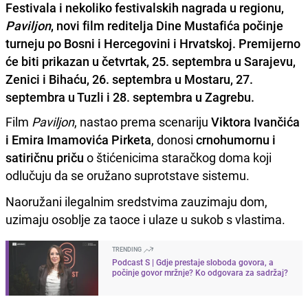
Festivala i nekoliko festivalskih nagrada u regionu,
Paviljon
, novi film reditelja Dine Mustafića počinje
turneju po Bosni i Hercegovini i Hrvatskoj. Premijerno
će biti prikazan u četvrtak, 25. septembra u Sarajevu,
Zenici i Bihaću, 26. septembra u Mostaru, 27.
septembra u Tuzli i 28. septembra u Zagrebu.
Film
Paviljon
, nastao prema scenariju
Viktora Ivančića
i Emira Imamovića Pirketa
, donosi
crnohumornu i
satiričnu priču
o štićenicima staračkog doma koji
odlučuju da se oružano suprotstave sistemu.
Naoružani ilegalnim sredstvima zauzimaju dom,
uzimaju osoblje za taoce i ulaze u sukob s vlastima.
TRENDING
Podcast S | Gdje prestaje sloboda govora, a
počinje govor mržnje? Ko odgovara za sadržaj?