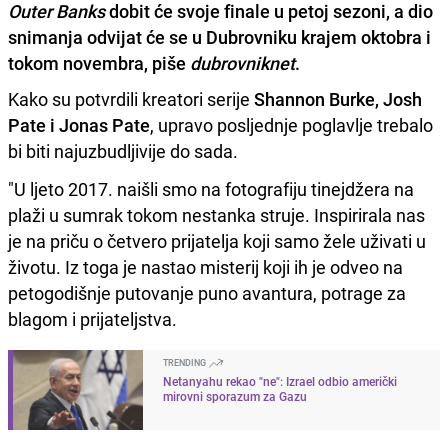
Outer Banks
dobit će svoje finale u petoj sezoni, a dio
snimanja odvijat će se u Dubrovniku krajem oktobra i
tokom novembra, piše
dubrovniknet
.
Kako su potvrdili kreatori serije
Shannon Burke, Josh
Pate i Jonas Pate
, upravo posljednje poglavlje trebalo
bi biti najuzbudljivije do sada.
"U ljeto 2017. naišli smo na fotografiju tinejdžera na
plaži u sumrak tokom nestanka struje. Inspirirala nas
je na priču o četvero prijatelja koji samo žele uživati u
životu. Iz toga je nastao misterij koji ih je odveo na
petogodišnje putovanje puno avantura, potrage za
blagom i prijateljstva.
TRENDING
Netanyahu rekao "ne": Izrael odbio američki
mirovni sporazum za Gazu