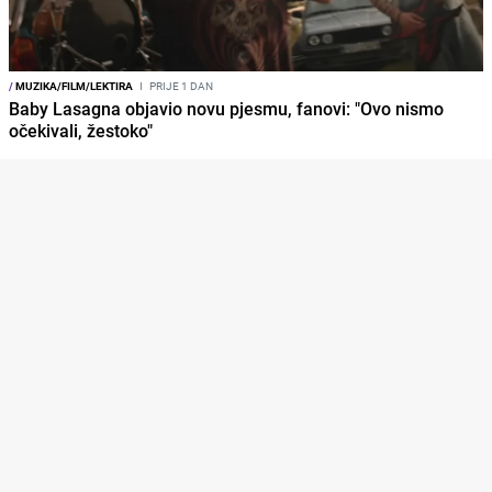
/
MUZIKA/FILM/LEKTIRA
I
PRIJE 1 DAN
Baby Lasagna objavio novu pjesmu, fanovi: "Ovo nismo
očekivali, žestoko"