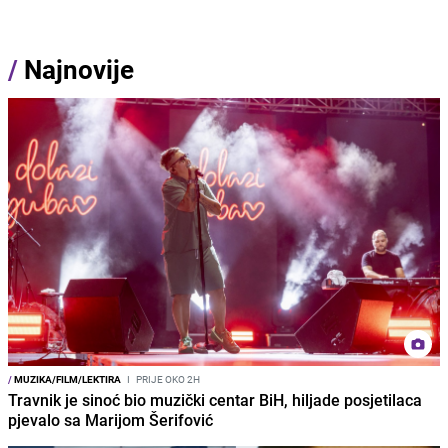
/
Najnovije
/
MUZIKA/FILM/LEKTIRA
I
PRIJE OKO 2H
Travnik je sinoć bio muzički centar BiH, hiljade posjetilaca
pjevalo sa Marijom Šerifović