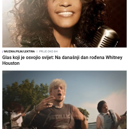
/
MUZIKA/FILM/LEKTIRA
I
PRIJE OKO 6H
Glas koji je osvojio svijet: Na današnji dan rođena Whitney
Houston