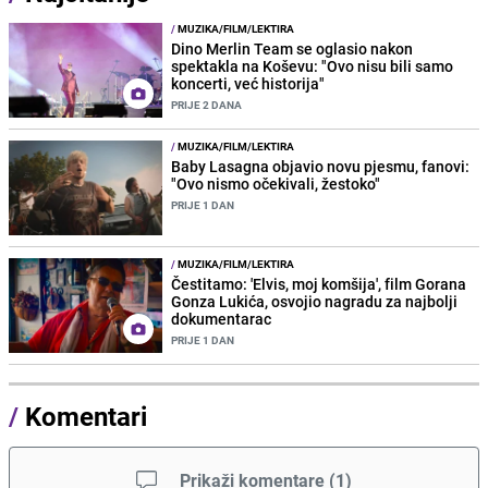
/
MUZIKA/FILM/LEKTIRA
Dino Merlin Team se oglasio nakon
spektakla na Koševu: "Ovo nisu bili samo
koncerti, već historija"
PRIJE 2 DANA
/
MUZIKA/FILM/LEKTIRA
Baby Lasagna objavio novu pjesmu, fanovi:
"Ovo nismo očekivali, žestoko"
PRIJE 1 DAN
/
MUZIKA/FILM/LEKTIRA
Čestitamo: 'Elvis, moj komšija', film Gorana
Gonza Lukića, osvojio nagradu za najbolji
dokumentarac
PRIJE 1 DAN
/
Komentari
Prikaži komentare
(
1
)