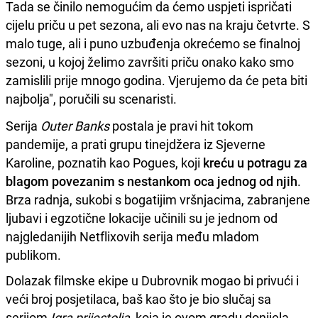
Tada se činilo nemogućim da ćemo uspjeti ispričati
cijelu priču u pet sezona, ali evo nas na kraju četvrte. S
malo tuge, ali i puno uzbuđenja okrećemo se finalnoj
sezoni, u kojoj želimo završiti priču onako kako smo
zamislili prije mnogo godina. Vjerujemo da će peta biti
najbolja", poručili su scenaristi.
Serija
Outer Banks
postala je pravi hit tokom
pandemije, a prati grupu tinejdžera iz Sjeverne
Karoline, poznatih kao Pogues, koji
kreću u potragu za
blagom povezanim s nestankom oca jednog od njih
.
Brza radnja, sukobi s bogatijim vršnjacima, zabranjene
ljubavi i egzotične lokacije učinili su je jednom od
najgledanijih Netflixovih serija među mladom
publikom.
Dolazak filmske ekipe u Dubrovnik mogao bi privući i
veći broj posjetilaca, baš kao što je bio slučaj sa
serijom
Igra prijestolja
, koja je ovom gradu donijela