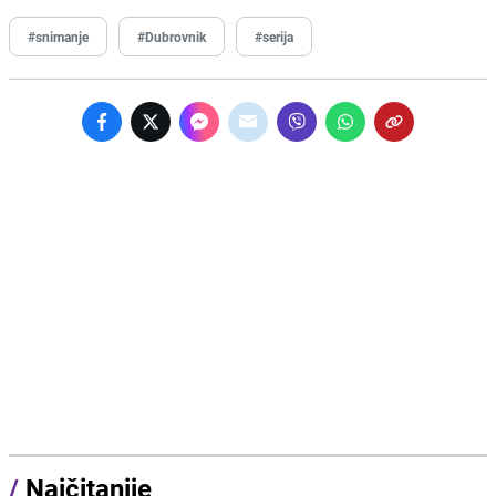
#snimanje
#Dubrovnik
#serija
/
Najčitanije