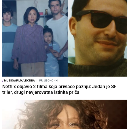
/
MUZIKA/FILM/LEKTIRA
I
PRIJE OKO 4H
Netflix objavio 2 filma koja privlače pažnju: Jedan je SF
triler, drugi nevjerovatna istinita priča