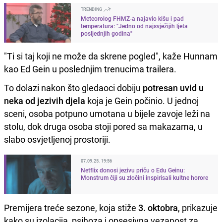
TRENDING
Meteorolog FHMZ-a najavio kišu i pad
temperatura: "Jedno od najsvježijih ljeta
posljednjih godina"
"Ti si taj koji ne može da skrene pogled", kaže Hunnam
kao Ed Gein u poslednjim trenucima trailera.
To dolazi nakon što gledaoci dobiju
potresan uvid u
neka od jezivih djela
koja je Gein počinio. U jednoj
sceni, osoba potpuno umotana u bijele zavoje leži na
stolu, dok druga osoba stoji pored sa makazama, u
slabo osvjetljenoj prostoriji.
07.09.25. 19:56
Netflix donosi jezivu priču o Edu Geinu:
Monstrum čiji su zločini inspirisali kultne horore
Premijera treće sezone, koja stiže
3. oktobra
, prikazuje
kako su izolacija, psihoza i opsesivna vezanost za