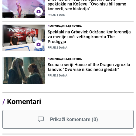
spektakla na Koševu: "Ovo nisu bili samo
koncerti, već historija"
PRIJE 1 DAN
/
MUZIKA/FILM/LEKTIRA
Spektakl na Grbavici: Održana konferencija
za medije uoči velikog konerta The
Prodigyja
PRIJE 2 DANA
/
MUZIKA/FILM/LEKTIRA
Scena u seriji House of the Dragon zgrozila
fanove: "Ovo više nikad neću gledati"
PRIJE 2 DANA
/
Komentari
Prikaži komentare
(
0
)