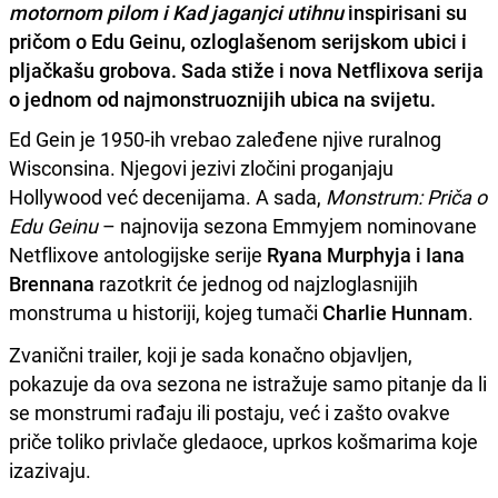
motornom pilom i Kad jaganjci utihnu
inspirisani su
pričom o Edu Geinu, ozloglašenom serijskom ubici i
pljačkašu grobova. Sada stiže i nova Netflixova serija
o jednom od najmonstruoznijih ubica na svijetu.
Ed Gein je 1950-ih vrebao zaleđene njive ruralnog
Wisconsina. Njegovi jezivi zločini proganjaju
Hollywood već decenijama. A sada,
Monstrum: Priča o
Edu Geinu
– najnovija sezona Emmyjem nominovane
Netflixove antologijske serije
Ryana Murphyja i Iana
Brennana
razotkrit će jednog od najzloglasnijih
monstruma u historiji, kojeg tumači
Charlie Hunnam
.
Zvanični trailer, koji je sada konačno objavljen,
pokazuje da ova sezona ne istražuje samo pitanje da li
se monstrumi rađaju ili postaju, već i zašto ovakve
priče toliko privlače gledaoce, uprkos košmarima koje
izazivaju.