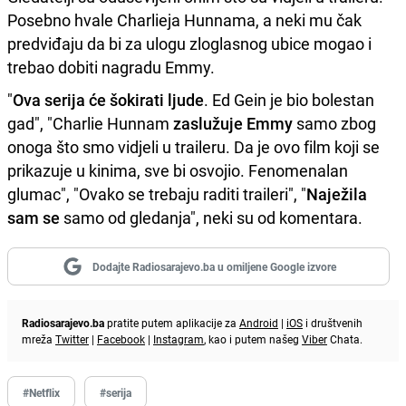
Posebno hvale Charlieja Hunnama, a neki mu čak
predviđaju da bi za ulogu zloglasnog ubice mogao i
trebao dobiti nagradu Emmy.
"
Ova serija će šokirati ljude
. Ed Gein je bio bolestan
gad", "Charlie Hunnam
zaslužuje Emmy
samo zbog
onoga što smo vidjeli u traileru. Da je ovo film koji se
prikazuje u kinima, sve bi osvojio. Fenomenalan
glumac", "Ovako se trebaju raditi traileri", "
Naježila
sam se
samo od gledanja", neki su od komentara.
Dodajte Radiosarajevo.ba u omiljene Google izvore
Radiosarajevo.ba
pratite putem aplikacije za
Android
|
iOS
i društvenih
mreža
Twitter
|
Facebook
|
Instagram
, kao i putem našeg
Viber
Chata.
#Netflix
#serija