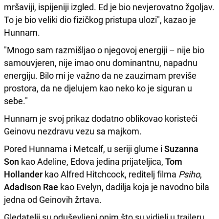
mršaviji, ispijeniji izgled. Ed je bio nevjerovatno žgoljav.
To je bio veliki dio fizičkog pristupa ulozi", kazao je
Hunnam.
"Mnogo sam razmišljao o njegovoj energiji – nije bio
samouvjeren, nije imao onu dominantnu, napadnu
energiju. Bilo mi je važno da ne zauzimam previše
prostora, da ne djelujem kao neko ko je siguran u
sebe."
Hunnam je svoj prikaz dodatno oblikovao koristeći
Geinovu nezdravu vezu sa majkom.
Pored Hunnama i Metcalf, u seriji glume i
Suzanna
Son
kao Adeline, Edova jedina prijateljica,
Tom
Hollander
kao Alfred Hitchcock, reditelj filma
Psiho
,
Adadison Rae
kao Evelyn, dadilja koja je navodno bila
jedna od Geinovih žrtava.
Gledatelji su oduševljeni onim što su vidjeli u traileru.