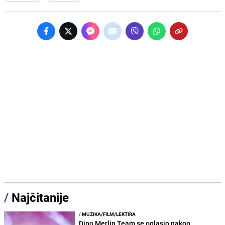
/
Najčitanije
/
MUZIKA/FILM/LEKTIRA
Dino Merlin Team se oglasio nakon