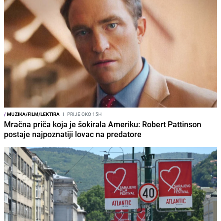
/
MUZIKA/FILM/LEKTIRA
I
PRIJE OKO 15H
Mračna priča koja je šokirala Ameriku: Robert Pattinson
postaje najpoznatiji lovac na predatore