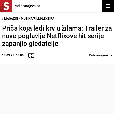
Otvor
/
MAGAZIN
/
MUZIKA/FILM/LEKTIRA
Priča koja ledi krv u žilama: Trailer za
novo poglavlje Netflixove hit serije
zapanjio gledatelje
17.09.25. 19:00
Radiosarajevo.ba
0