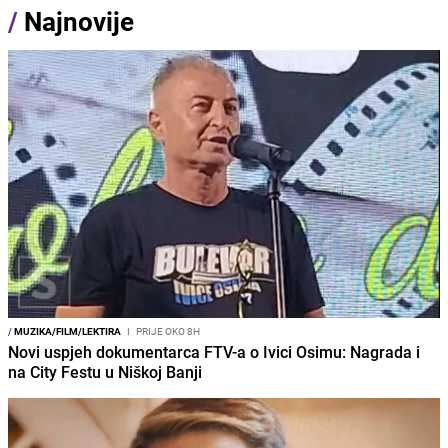
/
Najnovije
/
MUZIKA/FILM/LEKTIRA
I
PRIJE OKO 8H
Novi uspjeh dokumentarca FTV-a o Ivici Osimu: Nagrada i
na City Festu u Niškoj Banji