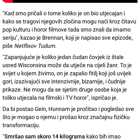
"Kad smo pričali o tome koliko je on bio utjecajan i
kako se tragovi njegovih zločina mogu naći kroz čitavu
pop kulturu i horor filmove tada smo znali da imamo
seriju", kazao je Brennan, koji je napisao sve epizode,
piše
Netflixov Tudum
.
"Zapanjujuće je koliko jedan čudan čovjek iz štale
usred Wisconsina može da utječe na cijeli žanr. To je
svijet u kojem živimo, on je zapalio fitilj koji još uvijek
gori, izazivajući sve intenzivnije, bizarnije, i čudnije
prikaze. Ne mogu da se sjetim druge osobe koja je
toliko utjecala na filmski i TV horor", ispričao je.
Da bi postao Gein, Hunnam je pročitao i pogledao sve
što je mogao o njemu i prošao kroz značajnu fizičku
transformaciju.
"
Smršao sam skoro 14 kilograma
kako bih imao