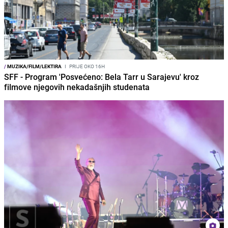
/
MUZIKA/FILM/LEKTIRA
I
PRIJE OKO 16H
SFF - Program 'Posvećeno: Bela Tarr u Sarajevu' kroz
filmove njegovih nekadašnjih studenata